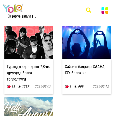
#ТОГЛОЛТЫН ХУВААРЬ МЭДЭЭ
Өсвөр үе, залууст ...
Гуравдугаар сарын 7,8-ны
Хайрын баяраар ХААНА,
өдрүүдэд болох
ЮУ болох вэ
тоглолтууд
13
1287
2025-03-07
1
999
2025-02-12