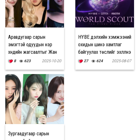
Аравдугаар сарын
HYBE дэлхийн хэмжээний
эмэгтэй одуудын нэр
охидын шинэ хамтлаг
хүндийн жагсаалтыг Жан
байгуулах төслийг эхлүүлнэ
Вон Ён тэргүүллээ
8
623
2025-10-20
27
624
2025-08-07
Зургаадугаар сарын