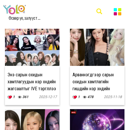
#ОХИДЫН ХАМТЛАГ МЭДЭЭ
Өсвөр үе, залууст ...
Энэ сарын охидын
Арваннэгдүгээр сарын
хамтлагуудын нэр хүндийн
охидын хамтлагийн
жагсаалтыг IVE тэргүүллээ
гишүүдийн нэр хүндийн
жагсаалтыг Жан Вон Ён
1
361
2025-12-17
1
478
2025-11-18
тэргүүллээ