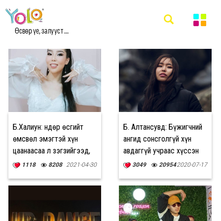
#БҮЖИГ МЭДЭЭ
Өсвөр үе, залууст ...
Б.Халиун: Өндөр өсгийт
Б. Алтансувд: Бүжигчний
өмсвөл эмэгтэй хүн
ангид сонсголгүй хүн
цаанаасаа л зэгзийгээд,
авдаггүй учраас хүссэн
цэгцтэй алхдаг
мэргэжлээрээ сурч
1118
8208
2021-04-30
3049
20954
2020-07-17
чадаагүй