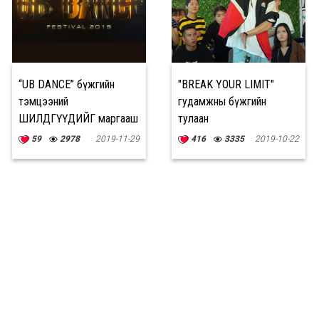
“UB DANCE” бүжгийн
"BREAK YOUR LIMIT"
тэмцээний
гудамжны бүжгийн
ШИЛДГҮҮДИЙГ маргааш
тулаан
шалгаруулна
59
2978
2019-11-29
416
3335
2019-10-22