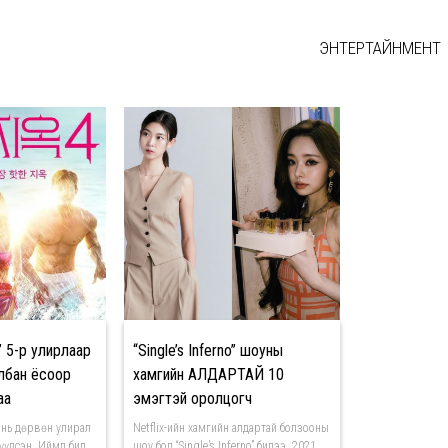
ЭНТЕРТАЙНМЕНТ
ЭЭ
o” 5-р улирлаар
“Single’s Inferno” шоуны
лбан ёсоор
хамгийн АЛДАРТАЙ 10
аа
эмэгтэй оролцогч
оу нь дөрвөн улирал
Netflix-ийн хамгийн алдартай болзооны
үүлсэн. Иймд бид
шоу бол “Single’s Inferno” билээ. 2021