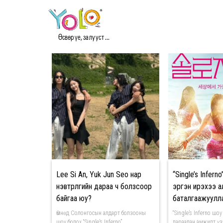
#БОЛЗООНЫ ШОУ МЭД
Өсвөр үе, залууст ...
Lee Si An, Yuk Jun Seo нар
“Single’s Infern
нэвтрүүлгийн дараа ч болзсоор
эргэн ирэхээ а
байгаа юу?
баталгаажуулл
Өмнөд Солонгосын алдарт болзооны
“Single’s Inferno ш
шоу болох “Single’s Inferno”
дараалан амжилт үз