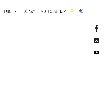
ТӨЛӨВЛӨГЧ
ГОЁ "БИ"
МОНГОЛД ӨНӨӨДӨР