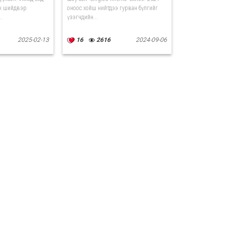
эх шийдвэр
оноос хойш нийтдээ гурван бүлгийг
.
үзэгчдийн...
2025-02-13
16
2616
2024-09-06