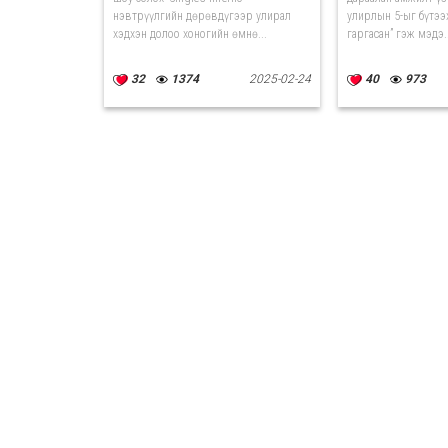
нэвтрүүлгийн дөрөвдүгээр улирал
улирлын 5-ыг бүтэ
хэдхэн долоо хоногийн өмнө...
гаргасан” гэж мэдэ..
32
1374
2025-02-24
40
973