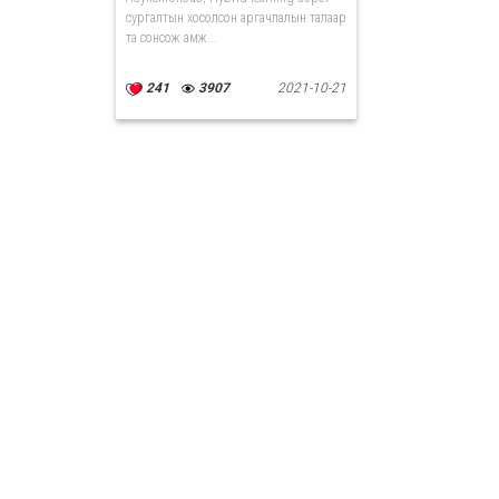
сургалтын хосолсон аргачлалын талаар
та сонсож амж...
241
3907
2021-10-21