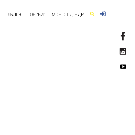
ТӨЛӨВЛӨГЧ
ГОЁ "БИ"
МОНГОЛД ӨНӨӨДӨР