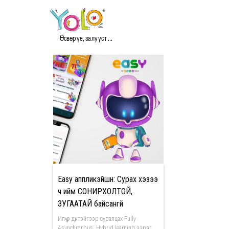
#АМЖИЛТ_ТАНЫ_ГАРТ
Өсвөр үе, залууст ...
Easy аппликэйшн: Сурах хэзээ
ч ийм СОНИРХОЛТОЙ,
ЗУГААТАЙ байсангүй
Илүү үр дүнтэйгээр суралцах Fully
Asynchronous, Hybrid learning зэрэг