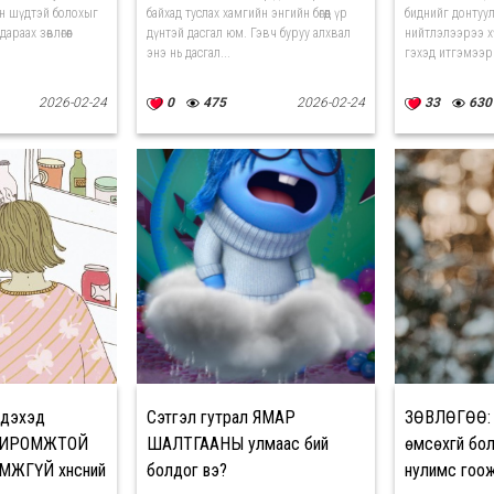
ан шүдтэй болохыг
байхад туслах хамгийн энгийн бөгөөд үр
биднийг донтуул
араах зөвлөгөөг
дүнтэй дасгал юм. Гэвч буруу алхвал
нийтлэлээрээ х
энэ нь дасгал...
гэхэд итгэмээрг
2026-02-24
0
475
2026-02-24
33
630
идэхэд
Сэтгэл гутрал ЯМАР
ЗӨВЛӨГӨӨ: 
ХИРОМЖТОЙ
ШАЛТГААНЫ улмаас бий
өмсөхгүй бо
МЖГҮЙ хүнсний
болдог вэ?
нулимс гоо