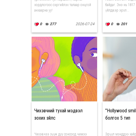
хордлогоос сэргийлэх талаар онцгой
байдаг. Энэ нь 1817
анхаарна уу!
үйлдвэр эрхл...
0
277
2026-07-24
0
201
Чихэвчний тухай мэдвэл
"Hollywood smil
зохих зүйлс
болгох 5 тип
Чихэвчээ зүүж дуу сонсоод чимээ
Эрүүл мэнддээ хайр