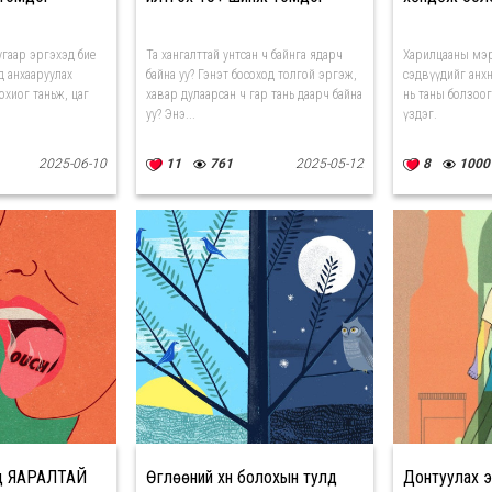
угаар эргэхэд бие
Та хангалттай унтсан ч байнга ядарч
Харилцааны мэ
д анхааруулах
байна уу? Гэнэт босоход толгой эргэж,
сэдвүүдийг анхн
дохиог таньж, цаг
хавар дулаарсан ч гар тань даарч байна
нь таны болзоо
уу? Энэ...
үздэг.
2025-06-10
11
761
2025-05-12
8
1000
ед ЯАРАЛТАЙ
Өглөөний хүн болохын тулд
Донтуулах 