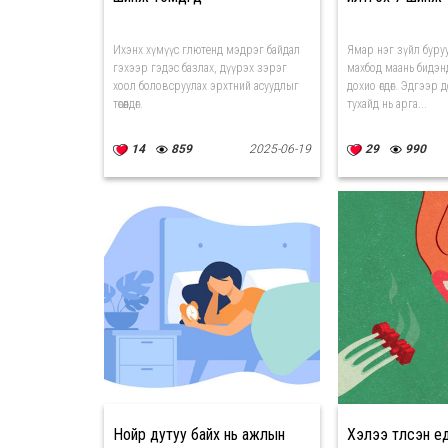
Ихэнх хүмүүс глютенд мэдрэг байдал
Ямар нэг зүйл буру
гэхээр гэдэс базлах, дүүрэх зэрэг
махбод маань бидэн
хоол боловсруулах эрхтний асуудлыг
дохио өгдөг. Эдгээр 
төсөөлдөг.
тухайд нь арга...
14
859
2025-06-19
29
990
Нойр дутуу байх нь ажлын
Хэлээ түлсэн ү