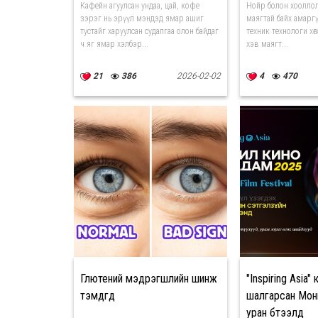
бүтээгдэхүүнүүд
Кафейн агуулсан ундаа, цай, кофе
Нойр болон хооллол
зэрэг нь эрүүл мэндэд ямар ашиг
маягтай байх амарг
тустайг харуулсан судалгаа олон байдаг
техник технологи хөгжс
ч яг ямар хэлбэр...
хэв маягт...
21
386
2026-02-02
4
470
Глютений мэдрэгшлийн шинж
"Inspiring Asia
тэмдгүүд
шалгарсан Мон
уран бүтээлүүд