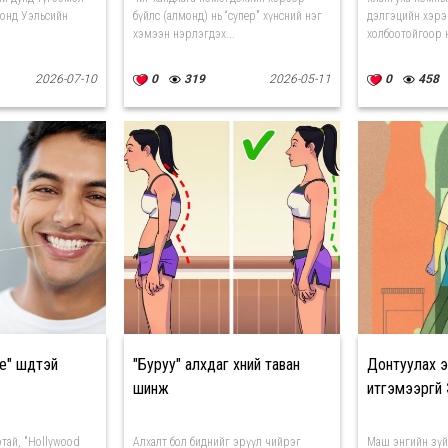
 онд Уэльсийн
бүйлс (алмонд) нь “супер" хүнсний нэг
дэлгэцийн хэрэ
хэмээн нэрлэгдэх...
холбоотойгоор н
2026-07-10
0
319
2026-05-11
0
458
e" шүдтэй
"Буруу" алхдаг хүний таван
Донтуулах 
шинж
итгэмээргү
тай, "Hollywood
Алхалт бол биднийг эрүүл чийрэг
Маш энгийн зүй