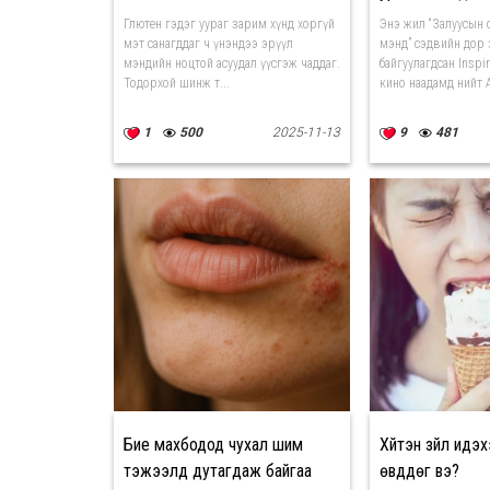
Глютен гэдэг уураг зарим хүнд хоргүй
Энэ жил “Залуусын 
мэт санагддаг ч үнэндээ эрүүл
мэнд” сэдвийн дор 
мэндийн ноцтой асуудал үүсгэж чаддаг.
байгуулагдсан Inspi
Тодорхой шинж т...
кино наадамд нийт А
1
500
2025-11-13
9
481
Бие махбодод чухал шим
Хүйтэн зүйл идэ
тэжээлүүд дутагдаж байгаа
өвддөг вэ?