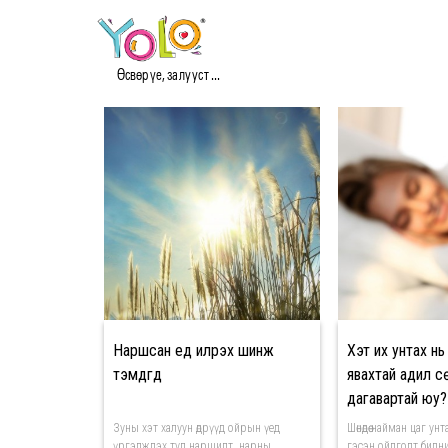
#ЭРҮҮЛ МЭДЭЭ
Өсвөр үе, залууст ...
Наршсан үед илрэх шинж
Хэт их унтах нь
тэмдгүүд
явахтай адил сө
дагавартай юу?
Зуны хэт халуун өдрүүд ойрын үед
Шөнөдөө найман цаг ун
үргэлжлэх тул наршилт, нарны
гэсэн ойлголт бидн