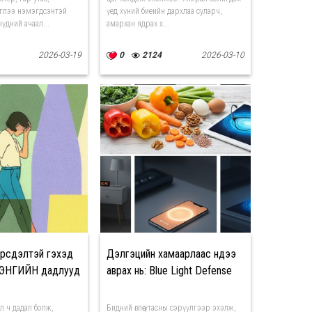
глээ нэмэгдсэнтэй
үед хүний биеийн дархлаа суларч,
үдний ачаал...
амархан ядрах х...
2026-03-19
0
2124
2026-03-10
эрсдэлтэй гэхэд
Дэлгэцийн хамаарлаас нүдээ
й ЭНГИЙН дадлууд
аврах нь: Blue Light Defense
л ч дадал болж,
Бидний өглөө утасны сэрүүлгээр эхэлж,