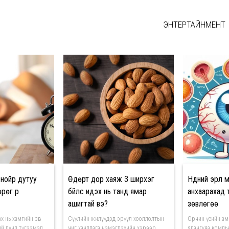
ЭНТЕРТАЙНМЕНТ
 нойр дутуу
Өдөрт дор хаяж 3 ширхэг
Нүдний эрүүл
рөг үр
бүйлс идэх нь танд ямар
анхаарахад 
ашигтай вэ?
зөвлөгөө
тах нь хамгийн зөв
Сүүлийн жилүүдэд эрүүл хооллолтын
Орчин үеийн ам
ий дунд түгээмэл
чиг хандлага нэмэгдэхийн хэрээр
ялангуяа компью