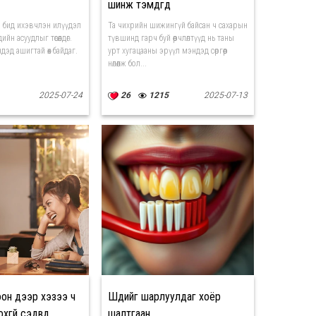
шинж тэмдгүүд
эр бид ихэвчлэн илүүдэл
Та чихрийн шижингүй байсан ч сахарын
йн асуудлыг төсөөлдөг.
түвшинд гарч буй өөрчлөлтүүд нь таны
эд ашигтай өөх байдаг.
урт хугацааны эрүүл мэндэд сөргөөр
нөлөөлж бол...
2025-07-24
26
1215
2025-07-13
он дээр хэзээ ч
Шүдийг шарлуулдаг хоёр
гүй сэдвүүд
шалтгаан