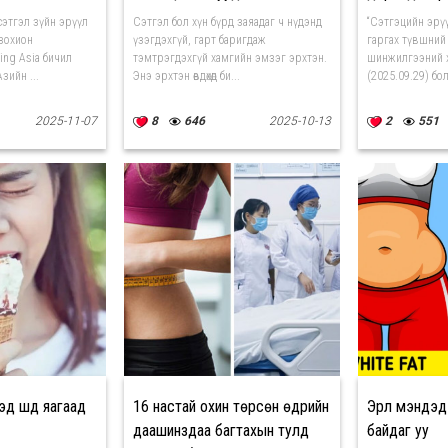
оржээ
сэтгэл зүйн эрүүл
Сэтгэл бол хүн бүрд заяадаг ч нүдэнд
“Сэтгэцийн эрү
зохион
үзэгдэхгүй, гарт баригдаж
гаргах түвшний
ring Asia бичил
тэмтрэгдэхгүй хамгийн эмзэг эрхтэн.
шинжилгээний ху
зийн ...
Энэ эрхтэн өвдөхөд би...
(2025.09.29) бол
2025-11-07
8
646
2025-10-13
2
551
хэд шүд яагаад
16 настай охин төрсөн өдрийн
Эрүүл мэндэ
даашинздаа багтахын тулд
байдаг уу