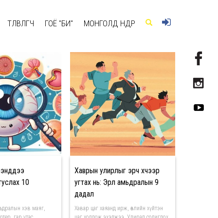
ТӨЛӨВЛӨГЧ
ГОЁ "БИ"
МОНГОЛД ӨНӨӨДӨР
 мэнддээ
Хаврын улирлыг эрч хүчээр
туслах 10
угтах нь: Эрүүл амьдралын 9
дадал
ьдралын хэв маяг,
Хавар цаг хаяанд ирж, өвлийн хүйтэн
тер, гар утас,
цаг холдож эхэлжээ. Улирал солигдох