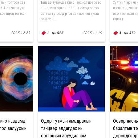
эрсдэлтэй
тын тогтсон хэв
Бид өдөр тутамдаа кино, зохиол дээрээс
Хүйтний эрч чан
үй. Нэн ялангуяа
аль эсвэл эргэн тойрны хүмүүсээсээ
насныхан, яланг
өн өнөө үед тогтсон
сэтгэл гутралд өртсөн хэн нэгний тухай
өсвөр насныхан 
олж сон...
гадаа г...
2025-12-23
1
525
2025-11-19
3
372
" кино наадамд
Өдөр тутмын амьдралын
Өсвөр насн
гол залуусын
тэнцвэр алдагдах нь
баралтын тэ
сэтгэцийн асуудал юм
дөрөвдүгээр