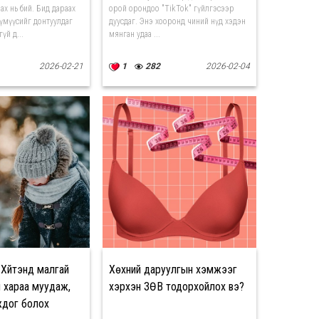
ах нь бий. Бид дараах
орой орондоо "TikTok" гүйлгэсээр
үмүүсийг донтуулдаг
дуусдаг. Энэ хооронд чиний нүд хэдэн
үй д...
мянган удаа ...
2026-02-21
1
282
2026-02-04
Хүйтэнд малгай
Хөхний даруулгын хэмжээг
л хараа муудаж,
хэрхэн ЗӨВ тодорхойлох вэ?
ждог болох