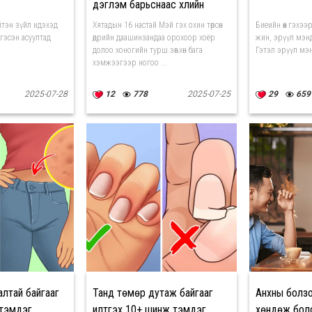
дэглэм барьснаас үхлийн
ирмэгт хүрчээ
йтэн зүйл идэхэд
Хятадын 16 настай Мэй гэх охин төрсөн
Биеийн өөх гэхэ
 гэсэн асуултад
өдрийн даашинзандаа орохоор хоёр
жин, эрүүл мэнди
.
долоо хоногийн турш зөвхөн бага
Гэтэл эрүүл мэнд
хэмжээгээр ногоо ...
2025-07-28
12
778
2025-07-25
29
659
алтай байгааг
Танд төмөр дутаж байгааг
Анхны болзо
 тэмдэг
илтгэх 10+ шинж тэмдэг
хөндөж болох