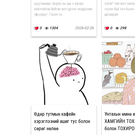
шуугианаас тасрах нь хаа ч явсан
smile"-тай мэт сайх
найзтайгаа байгаа мэт дотно мэдрэмж
хүсэж буй хэн бүхэн д
төрүүлдэг. Гэсэн хэ...
дагаарай.
0
1304
2026-02-26
0
298
Өдөр тутмын кафейн
Унтахын өмнө 
хэрэглээний ашиг тус болон
ХАМГИЙН ТО
сөрөг нөлөө
болон ТОХИРО