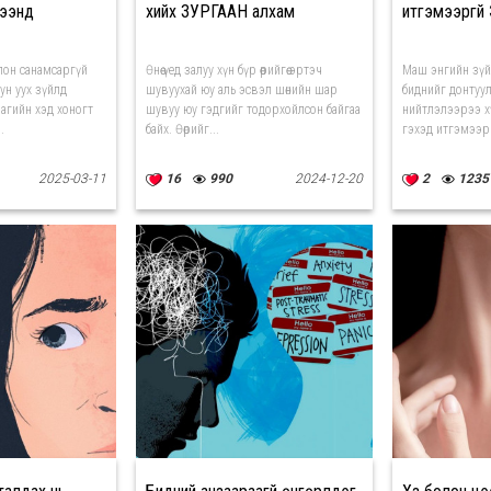
энүүд
хийх ЗУРГААН алхам
итгэмээргү
лон санамсаргүй
Өнөө үед залуу хүн бүр өөрийгөө эртэч
Маш энгийн зүй
ун уух зүйлд
шувуухай юу аль эсвэл шөнийн шар
биднийг донтуул
агийн хэд хоногт
шувуу юу гэдгийг тодорхойлсон байгаа
нийтлэлээрээ х
.
байх. Өөрийг...
гэхэд итгэмээрг
2025-03-11
16
990
2024-12-20
2
1235