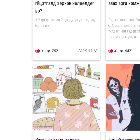
гүйцэтгэлд хэрхэн нөлөөлдөг
авах арга хэмжэ
вэ?
1-2 өдөр дараалан 2 цаг дутуу унтахад юу
Бид санамсартай бо
болох вэ?
байдлаар хэлээ халу
түлдэг. Ингээд дара
нь юм идэж уухдаа ..
1
757
2025-03-18
4
647