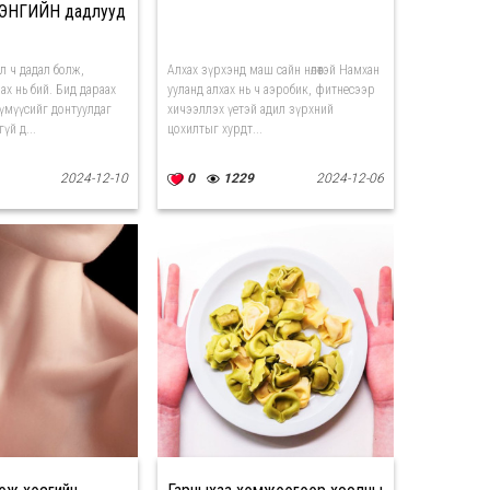
й ЭНГИЙН дадлууд
л ч дадал болж,
Алхах зүрхэнд маш сайн нөлөөтэй Намхан
ах нь бий. Бид дараах
ууланд алхах нь ч аэробик, фитнесээр
үмүүсийг донтуулдаг
хичээллэх үетэй адил зүрхний
үй д...
цохилтыг хурдт...
2024-12-10
0
1229
2024-12-06