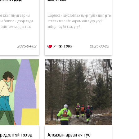
ргэжилтнүүд зарим
Шарласан шүдтэйгээ нүүр тулах шиг өөртөө
ы болзоон дээр хөндөх
итгэх итгэлийг хоромхон зуур үгүй
г сүйтгэж мэднэ гэж
хийдэг зүйл гэж үгүй.
2025-04-02
7
1085
2025-03-25
эрсдэлтэй гэхэд
Алхахын арван ач тус