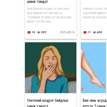
шинж тэмдэг
Хумс амархан хугарах, үс шингэрэх,
Зайрмаг гэх мэт хү
арьс ядарсан мэт харагдах нь
шүд яагаад өвддөг вэ
“Туслаарай, би ямар нэг юм дутагдаж
эрдэмтэд хариулав
байна!” гэж бие чинь...
14
923
2025-08-14
11
604
Глютений мэдрэг байдлын
Бие чинь асууд
шинж тэмдгүүд
илтгэх 7 шинж