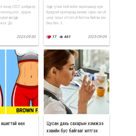
үл мэнд 2025” шийдвэр
Өдөр тутам нийгмийн харилцаанд орж
 хэлэлцүүлэг, эрдэм
бусадтай ярилцахад амнаас гарах эвгүй
рал өчигдөр
үнэр таныг итгэлгүй болгож байгаа юм
жээ. Дө...
биш биз. Х...
2025-09-30
17
661
2025-09-09
д ашигтай өөх
Цусан дахь сахарын хэмжээ
хэвийн бус байгааг илтгэх