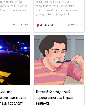
гарч байгаа тул бүх
Хөхний хэмжээндээ тохирсон
уяа бага насны хүүхдүүд
даруулгыг сонгох нь эрүүл мэнд
хүйтэн сэрүүний улиралд
болоод гоо сайханд олон эерэг нөлөө
үзүүлдэг. Эмэгтэйчүүдийн 8...
2025-11-18
4
600
2025-11-13
ыхны нас
Итгэлгүй болгодог эвгүй
ргүүлэх шалтгааны
үнэрээс ангижрах бяцхан
т амиа хорлолт
зөвлөмж