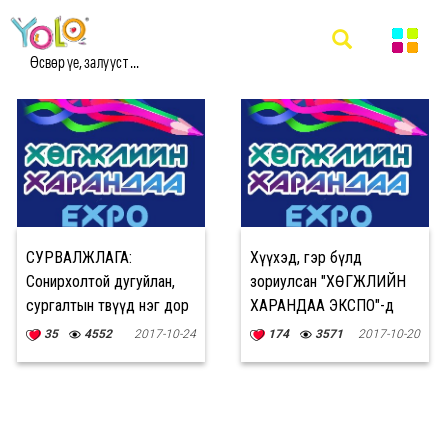
#ХӨГЖЛИЙНХАРАНДААЭКСПО МЭДЭЭ
Өсвөр үе, залууст ...
СУРВАЛЖЛАГА:
Хүүхэд, гэр бүлд
Сонирхолтой дугуйлан,
зориулсан "ХӨГЖЛИЙН
сургалтын төвүүд нэг дор
ХАРАНДАА ЭКСПО"-д
цугласан өдөр
урьж байна
35
4552
2017-10-24
174
3571
2017-10-20