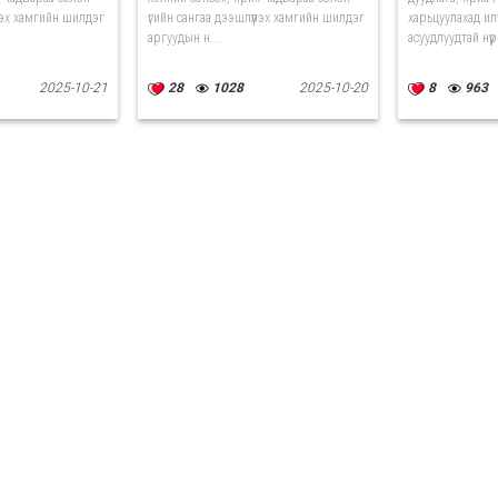
үлэх хамгийн шилдэг
үгийн сангаа дээшлүүлэх хамгийн шилдэг
харьцуулахад илү
аргуудын н...
асуудлуудтай нүүр 
2025-10-21
28
1028
2025-10-20
8
963