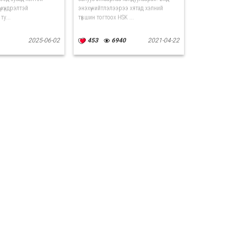
ү хүндрэлтэй
энэхүү нийтлэлээрээ хятад хэлний
ту...
түвшин тогтоох HSK ...
2025-06-02
453
6940
2021-04-22