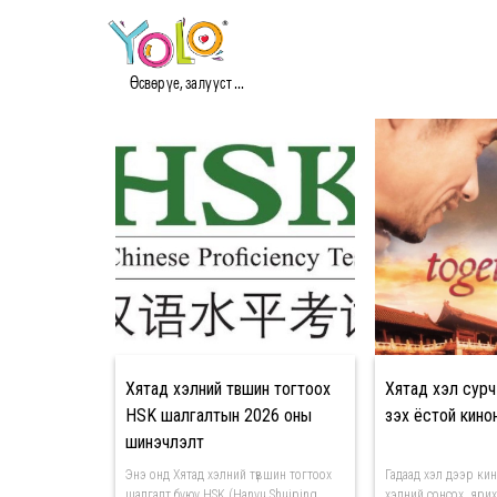
#ХЯТАД ХЭЛ МЭДЭЭ
Өсвөр үе, залууст ...
Хятад хэлний түвшин тогтоох
Хятад хэл сурч б
HSK шалгалтын 2026 оны
үзэх ёстой кино
шинэчлэлт
Энэ онд Хятад хэлний түвшин тогтоох
Гадаад хэл дээр кино
шалгалт буюу HSK (Hanyu Shuiping
хэлний сонсох, яри