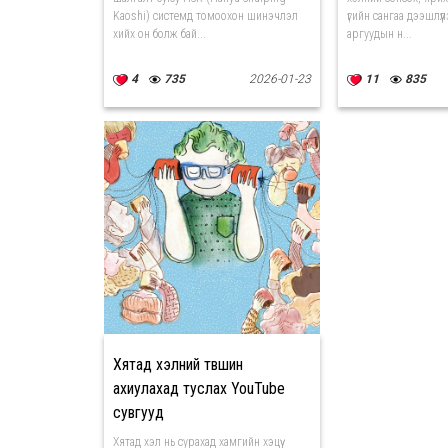
Kaoshi) системд томоохон шинэчлэл
үгийн сангаа дээшлү
хийх он болж бай...
аргуудын н...
4
735
2026-01-23
11
835
Хятад хэлний түвшин
ахиулахад туслах YouTube
сувгууд
Хятад хэл нь сурахад хамгийн хэцүү