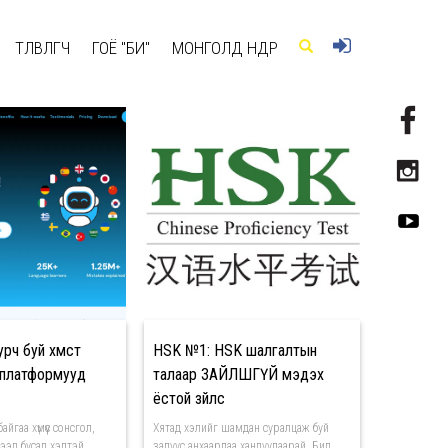
ТӨЛӨВЛӨГЧ
ГОЁ "БИ"
МОНГОЛД ӨНӨӨДӨР
ч буй хүмүүст
HSK №1: HSK шалгалтын
 платформууд
талаар ЗАЙЛШГҮЙ мэдэх
ёстой зүйлс
йгаа хүмүүс сонсгол,
Хятад хэлийг шамдан суралцаж буй
гээд бусад хэлтэй
залуус анхаарлаа хандуулаарай. Бид