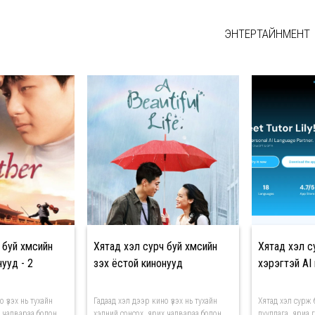
ЭНТЕРТАЙНМЕНТ
уй хүмүүсийн
Хятад хэл сурч буй хүмүүсийн
Хятад хэл сур
нууд - 2
үзэх ёстой кинонууд
хэрэгтэй AI
 үзэх нь тухайн
Гадаад хэл дээр кино үзэх нь тухайн
Хятад хэл сурж ба
х чадвараа болон
хэлний сонсох, ярих чадвараа болон
дуудлага, яриа 