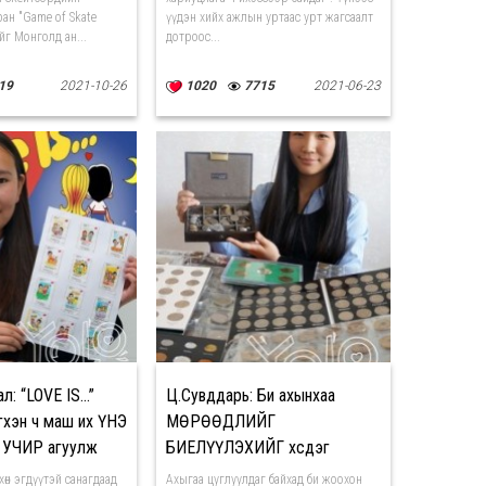
ан "Game of Skate
үүдэн хийх ажлын уртаас урт жагсаалт
г Монголд ан...
дотроос...
19
2021-10-26
1020
7715
2021-06-23
: “LOVE IS...”
Ц.Сувддарь: Би ахынхаа
хэн ч маш их ҮНЭ
МӨРӨӨДЛИЙГ
 УЧИР агуулж
БИЕЛҮҮЛЭХИЙГ хүсдэг
рхөн эгдүүтэй санагдаад
Ахыгаа цуглуулдаг байхад би жоохон