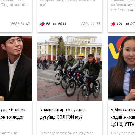
 “Бидний гарагийн
даа?
холбоотой хамтр
2021" тэмцээний
2021-11-18
92
9644
2021-11-03
191
27
уудас болсон
Улаанбаатар хот унадаг
Б.Мөнхжаргал
хэн тоглодог
дугуйнд ЭЭЛТЭЙ юу?
хэдий жижиг
ЦЭНЭ, УТГА
байдаг
 ангит кино,
Түгжрээд зогсож байхад хажуугаар
Анх зүгээр л хөө