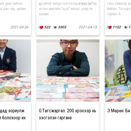
ын уран сайхны
дугуйтай залуус сүнгэнээд өнгөрдөг дөө. Тэд
ганц хоёроор н
ь шиг хар, цагаан
хотын хамгийн “күүл” залуус, учир нь
байсан. Тэгээд 
юунаас...
гарсан б...
2021-04-26
522
3303
2021-04-13
1152
1
адад зориулж
O.Төгсжаргал: 200 хүрэхээр нь
Э.Мөрөн: Би
й болохоор их
үзэсгэлэн гаргана