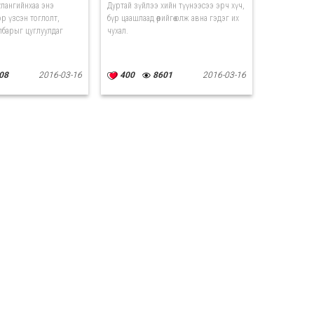
улангийнхаа энэ
Дуртай зүйлээ хийн түүнээсээ эрч хүч,
р үзсэн тоглолт,
бүр цаашлаад өөрийгөө олж авна гэдэг их
лбарыг цуглуулдаг
чухал.
08
2016-03-16
400
8601
2016-03-16