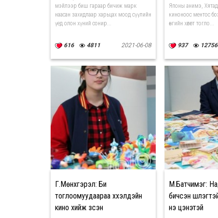
мэйлээр биш гараар бичиж марк
Японы анимэ, Хятад
наасан захидлаар харьцах моод сүүлийн
киноноос ментос бох
үед олон хүний сонир...
өнгийн хөлөгт тогло...
616
4811
2021-06-08
937
12756
Г.Мөнхгэрэл: Би
М.Батчимэг: Н
тоглоомуудаараа хүүхэлдэйн
бичсэн шүлэгтэ
кино хийж үзсэн
үнэ цэнэтэй