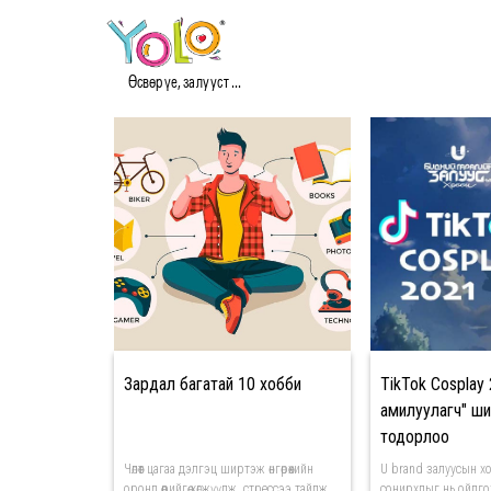
#ХОББИ МЭДЭЭ
Өсвөр үе, залууст ...
Зардал багатай 10 хобби
TikTok Cosplay 
амилуулагч" шил
тодорлоо
Чөлөөт цагаа дэлгэц ширтэж өнгөрөөхийн
U brand залуусын х
оронд өөрийгөө хөгжүүлж, стрессээ тайлж,
сонирхлыг нь ойлгох