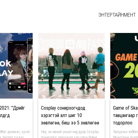
ЭНТЕРТАЙНМЕНТ
2021: "Дүрийг
Cosplay сонирхогчдод
Game of Ska
дгүүд
хэрэгтэй алт шиг 10
тавцангаар г
зөвлөгөө, биш ээ 5 зөвлөгөө
тодорлоо
оббиг дэмжих, хүсэл
Hey, за манай уншигчид дунд Cosplay
Залуусын хобби
, бусдад түгээх,
сонирхдог залуучууд хэр олон байна
Монголын Уухай