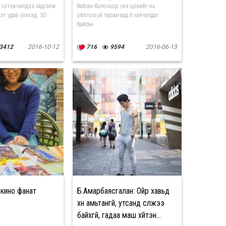
ь хэтэвчиндээ хадгалж
байсан болохоор үнэ цэнийг нь
нэг удаа үзэхэд 50
ойлгохгүй тараагаад л хаячихдаг
байсан.
3412
2016-10-12
716
9594
2016-06-13
 кино фанат
Б.Амарбаясгалан: Ойр хавьд
хүн амьтангүй, утсанд сүлжээ
байхгүй, гадаа маш хүйтэн...