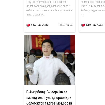
“Toy story” хүүхэлдэйн киноны үйл
Чамд ирсэн мэндчи
явдал бодит байдалд биелэлээ олдог
картыг чи яадаг вэ?
байсан бол Г.Мөнхгэрэлийн гэрт шөнийн
байгаад хэдэн жили
цагаар олон ж...
уу.
116
7834
2016-04-28
143
5369
Б.Амарболд: Би өөрийнхөө
насанд олон улсад өрсөлдөх
боломжтой гэдгээ мэдэрсэн