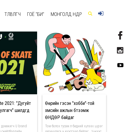
ТӨЛӨВЛӨГЧ
ГОЁ "БИ"
МОНГОЛД ӨНӨӨДӨР
te 2021: "Дугуйт
Өөрийн гэсэн "хобби"-той
улгагч" шилдгүүд
хүмүүсийн ажлын бүтээмж
ӨНДӨР байдаг
г дэмжигч U brand
Том болох тусам л бидний хүлээх үүрэг
 скейтбордийн
хариуцлага ч ихэссээр байдаг . Үүнээс