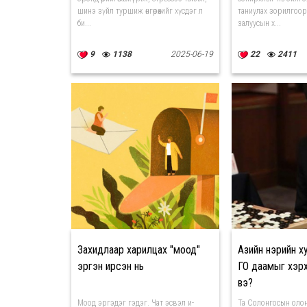
шинэ зүйл туршиж өнгөрөөхийг хүсдэг л
таниулах зорилгоор
би...
залуусын х...
9
1138
2025-06-19
22
2411
Захидлаар харилцах "моод"
Азийн нэрийн х
эргэн ирсэн нь
ГО даамыг хэр
вэ?
Моод эргэдэг гэдэг. Чат эсвэл и-
Та Солонгосын олон