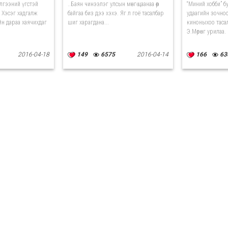
лгээний үгстэй
..Баян чинээлэг улсын мөнгө цаанаа өөр
“Миний хобби” б
 Хэсэг хадгалж
байгаа биз дээ хэхэ. Яг л гоё тасалбар
удаагийн зочноо
йн дараа хаячихдаг
шиг харагдана...
киноныхоо таса
Э.Мөрөнг урилаа.
2016-04-18
149
6575
2016-04-14
166
63