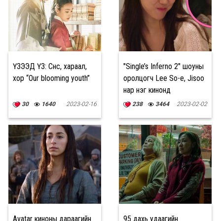
ҮЗЭЭД ҮЗ: Сүнс, хараал,
"Single’s Inferno 2" шоуны
хор “Our blooming youth”
оролцогч Lee So-e, Jisoo
нар нэг кинонд
30
1640
2023-02-16
238
3464
2023-02-02
Avatar киноны дараагийн
95 дахь удаагийн