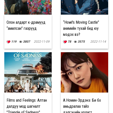
Олон алдарт к-драмууд
“Howl's Moving Castle”
“амилсан” газрууд
анимийн тухай бид юу
мэдэх вэ?
119
3807
2022-11-09
78
3575
2022-11-14
Films and Feelings: Алтан
А.Номин-Эрдэнэ: Би бүх
далдуу мод шагналт
амьдралаа тайз
"Triangle of Sadness"
дэлгэцийн урлагт