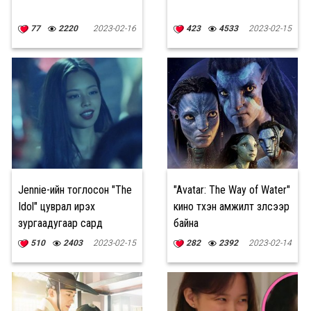
77
2220
2023-02-16
423
4533
2023-02-15
Jennie-ийн тоглосон "The
"Avatar: The Way of Water"
Idol" цуврал ирэх
кино түүхэн амжилт үзүүлсээр
зургаадугаар сард
байна
нээлтээ хийнэ
510
2403
2023-02-15
282
2392
2023-02-14