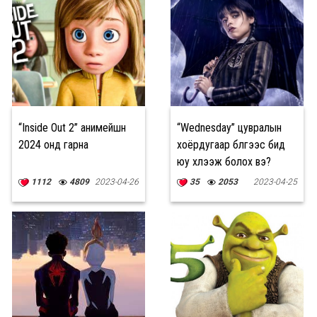
“Inside Out 2” анимейшн
“Wednesday” цувралын
2024 онд гарна
хоёрдугаар бүлгээс бид
юу хүлээж болох вэ?
1112
4809
2023-04-26
35
2053
2023-04-25