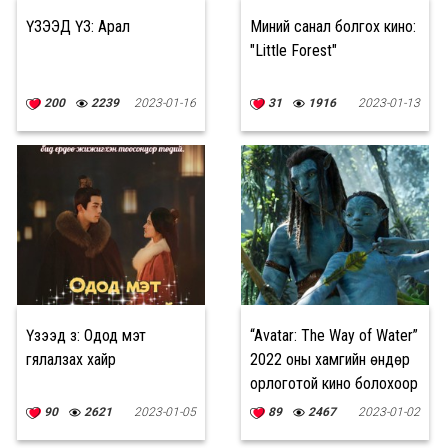
ҮЗЭЭД ҮЗ: Арал
Миний санал болгох кино:
"Little Forest"
200
2239
2023-01-16
31
1916
2023-01-13
Үзээд үз: Одод мэт
“Avatar: The Way of Water”
гялалзах хайр
2022 оны хамгийн өндөр
орлоготой кино болохоор
байна
90
2621
2023-01-05
89
2467
2023-01-02