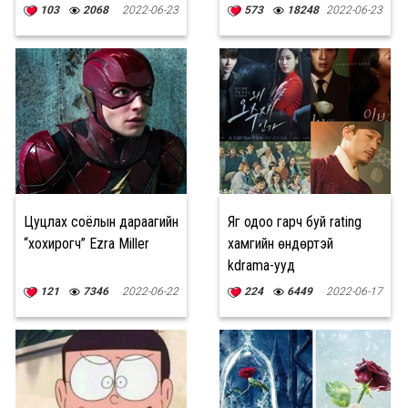
103
2068
2022-06-23
573
18248
2022-06-23
Цуцлах соёлын дараагийн
Яг одоо гарч буй rating
“хохирогч” Ezra Miller
хамгийн өндөртэй
kdrama-ууд
121
7346
2022-06-22
224
6449
2022-06-17