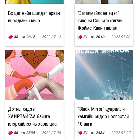
Бүх цаг үеийн шилдэг арван
"Загалмайлсан эцэг"
инээдмийн кино
киноны Сонни жүжигчин
Жэймс Каан таалал
төгсжээ
48
2812
2022-07-12
51
2010
2022-07-08
Дотны хүндээ
“Black Mirror” цувралын
ХАЙРТАЙГАА байнга
хамгийн өндөр үнэлгээтэй
илэрхийлэх нь харилцааг
10 анги
БЭХЖҮҮЛДЭГ
86
2334
2022-07-05
51
2484
2022-07-27