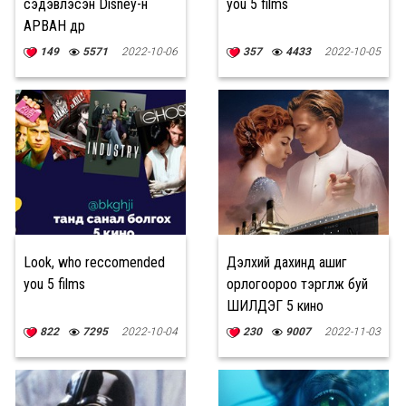
сэдэвлэсэн Disney-н
you 5 films
АРВАН дүр
149
5571
2022-10-06
357
4433
2022-10-05
Look, who reccomended
Дэлхий дахинд ашиг
you 5 films
орлогоороо тэргүүлж буй
ШИЛДЭГ 5 кино
822
7295
2022-10-04
230
9007
2022-11-03