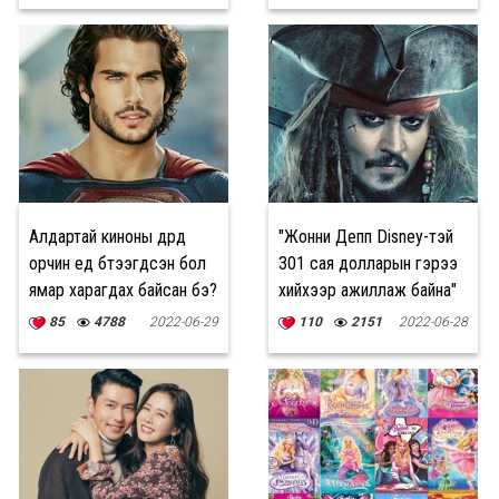
Алдартай киноны дүрүүд
"Жонни Депп Disney-тэй
орчин үед бүтээгдсэн бол
301 сая долларын гэрээ
ямар харагдах байсан бэ?
хийхээр ажиллаж байна"
гэдэг худлаа
85
4788
2022-06-29
110
2151
2022-06-28