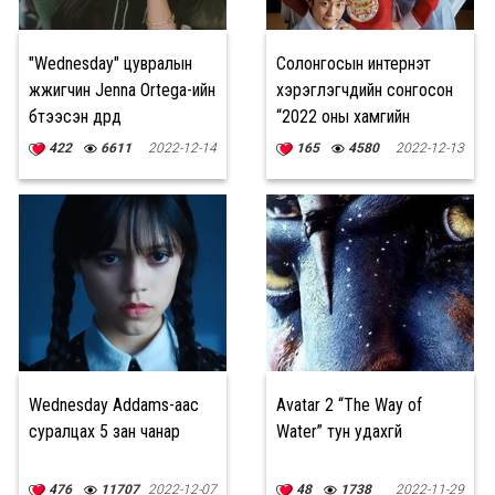
"Wednesday" цувралын
Солонгосын интернэт
жүжигчин Jenna Ortega-ийн
хэрэглэгчдийн сонгосон
бүтээсэн дүрүүд
“2022 оны хамгийн
хөгжилтэй” 10 К-драма
422
6611
2022-12-14
165
4580
2022-12-13
Wednesday Addams-аас
Avatar 2 “The Way of
суралцах 5 зан чанар
Water” тун удахгүй
476
11707
2022-12-07
48
1738
2022-11-29