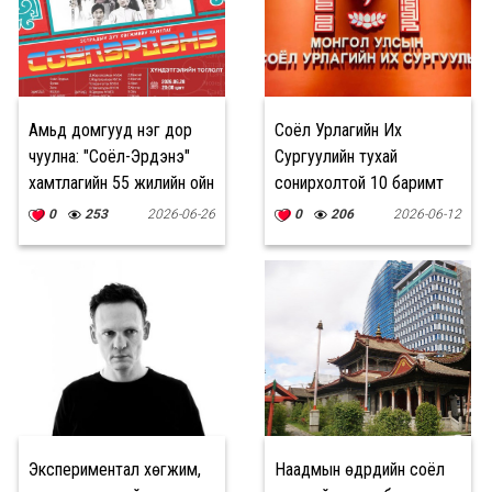
Амьд домгууд нэг дор
Соёл Урлагийн Их
чуулна: "Соёл-Эрдэнэ"
Сургуулийн тухай
хамтлагийн 55 жилийн ойн
сонирхолтой 10 баримт
хүндэтгэлийн тоглолт төв
0
253
2026-06-26
0
206
2026-06-12
талбайд болно
Экспериментал хөгжим,
Наадмын өдрүүдийн соёл