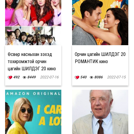
Өсвөр насныхан үзэхэд
Орчин цагийн ШИЛДЭГ 20
тохиромжтой орчин
РОМАНТИК кино
цагийн ШИЛДЭГ 20 кино
492
8449
2022-07-16
540
8086
2022-07-15