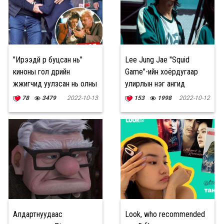
"Ирээдүй рүү буцсан нь"
Lee Jung Jae "Squid
киноны гол дүрийн
Game"-ийн хоёрдугаар
жүжигчид уулзсан нь олны
улирлын нэг ангид
сэтгэлийг хөдөлгөв
700,000 ам.доллараар
78
3479
2022-10-13
153
1998
2022-10-12
цалинжина
Алдартнуудаас
Look, who recommended