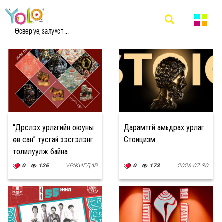
#УРЛАГ МЭДЭЭ
Өсвөр үе, залууст ...
“Дүрслэх урлагийн оюуны
Дарамтгүй амьдрах урлаг:
өв сан” тусгай үзэсгэлэнг
Стоицизм
толилуулж байна
0
125
УРЖИГДАР
0
173
2026-07-30