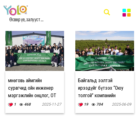
#ОЮУ ТОЛГОЙ МЭДЭЭ
Өсвөр үе, залууст ...
Өмнөговь аймгийн
Байгальд ээлтэй
сурагчид ойн инженер
ирээдүйг бүтээх “Оюу
мэргэжлийн онцлог, ОТ
толгой” компанийн
компанийн тэтгэлэгт
хөрөнгө оруулалт
1
468
2025-11-27
19
704
2025-06-09
хөтөлбөрүүдтэй
танилцлаа