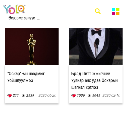
#ОСКАР, МЭДЭЭ
Өсвөр үе, залууст ...
"Оскар"-ын наадмыг
Брэд Питт жүжигчний
хойшлуулжээ
хувиар анх удаа Оскарын
шагнал хүртлээ
211
2539
2020-06-20
1536
5045
2020-02-10