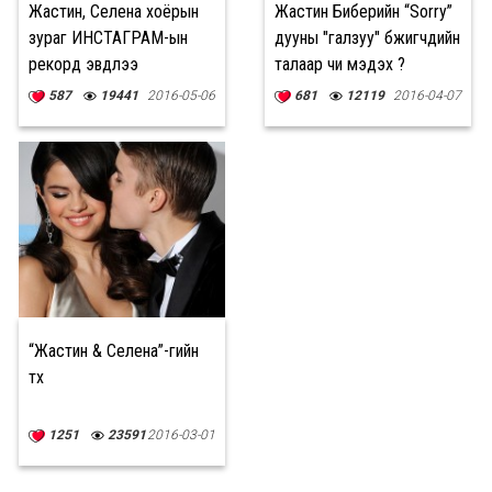
Жастин, Селена хоёрын
Жастин Биберийн “Sorry”
зураг ИНСТАГРАМ-ын
дууны "галзуу" бүжигчдийн
рекорд эвдлээ
талаар чи мэдэх үү?
587
19441
2016-05-06
681
12119
2016-04-07
“Жастин & Селена”-гийн
түүх
1251
23591
2016-03-01