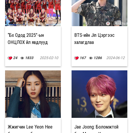
“Бүх Одод 2025”-ын
BTS-ийн Jin Цэргээс
ОНЦЛОХ үйл явдлууд
халагдлаа
24
1833
2025-02-10
167
1286
2024-06-12
Жүжигчин Lee Yeon Hee
Jae Joong: Боломжтой