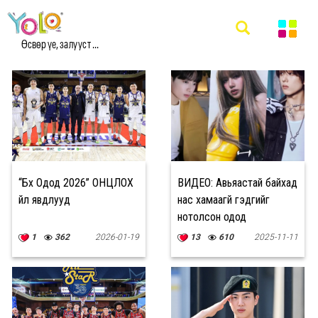
#ОДОД МЭДЭЭ
Өсвөр үе, залууст ...
“Бүх Одод 2026” ОНЦЛОХ
ВИДЕО: Авьяастай байхад
үйл явдлууд
нас хамаагүй гэдгийг
нотолсон одод
1
362
2026-01-19
13
610
2025-11-11