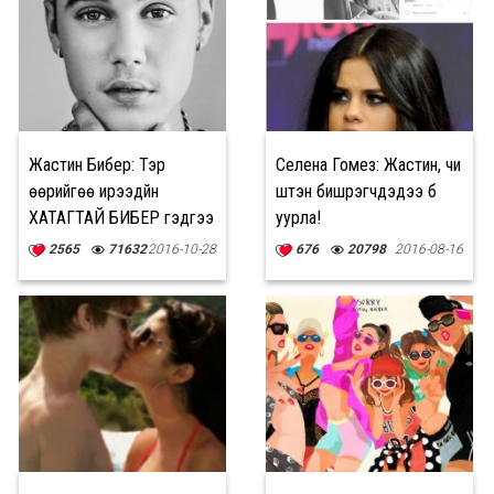
Жастин Бибер: Тэр
Селена Гомез: Жастин, чи
өөрийгөө ирээдүйн
шүтэн бишрэгчдэдээ бүү
ХАТАГТАЙ БИБЕР гэдгээ
уурла!
мэдэх ч үгүй яваа
2565
71632
2016-10-28
676
20798
2016-08-16