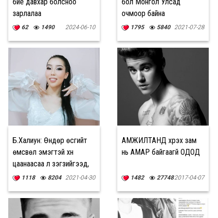
бие давхар болсноо
бол Монгол Улсад
зарлалаа
очмоор байна
62
1490
2024-06-10
1795
5840
2021-07-28
Б.Халиун: Өндөр өсгийт
АМЖИЛТАНД хүрэх зам
өмсвөл эмэгтэй хүн
нь АМАР байгаагүй ОДОД
цаанаасаа л зэгзийгээд,
цэгцтэй алхдаг
1118
8204
2021-04-30
1482
27748
2017-04-07