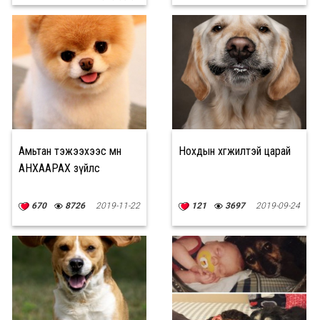
Амьтан тэжээхээс өмнө
Нохдын хөгжилтэй царай
АНХААРАХ зүйлс
670
8726
2019-11-22
121
3697
2019-09-24