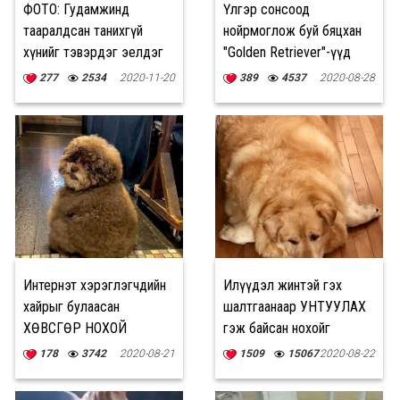
ФОТО: Гудамжинд
Үлгэр сонсоод
тааралдсан танихгүй
нойрмоглож буй бяцхан
хүнийг тэвэрдэг эелдэг
"Golden Retriever"-үүд
нохой
277
2534
2020-11-20
389
4537
2020-08-28
Интернэт хэрэглэгчдийн
Илүүдэл жинтэй гэх
хайрыг булаасан
шалтгаанаар УНТУУЛАХ
ХӨВСГӨР НОХОЙ
гэж байсан нохойг
аварчээ
178
3742
2020-08-21
1509
15067
2020-08-22