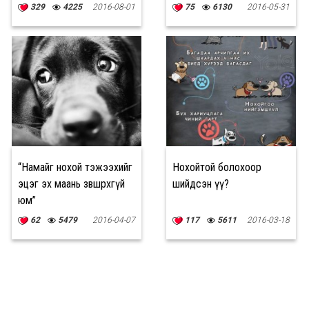
329
4225
2016-08-01
75
6130
2016-05-31
“Намайг нохой тэжээхийг
Нохойтой болохоор
эцэг эх маань зөвшөөрөхгүй
шийдсэн үү?
юм”
62
5479
2016-04-07
117
5611
2016-03-18