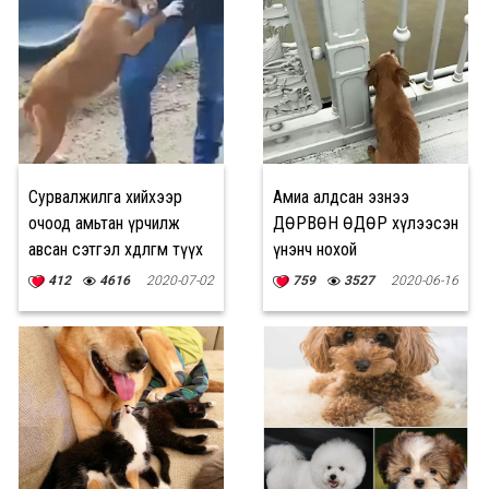
Сурвалжилга хийхээр
Амиа алдсан эзнээ
очоод амьтан үрчилж
ДӨРВӨН ӨДӨР хүлээсэн
авсан сэтгэл хөдөлгөм түүх
үнэнч нохой
412
4616
2020-07-02
759
3527
2020-06-16