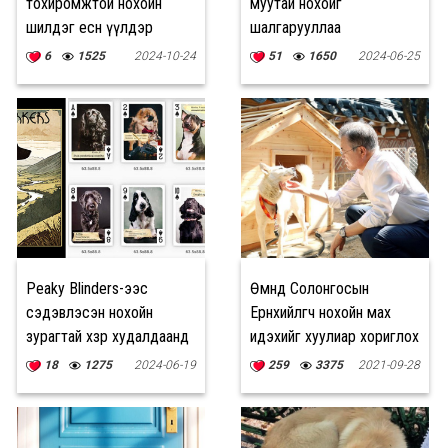
тохиромжтой нохойн
муутай нохойг
шилдэг есөн үүлдэр
шалгарууллаа
6
1525
2024-10-24
51
1650
2024-06-25
Peaky Blinders-ээс
Өмнөд Солонгосын
сэдэвлэсэн нохойн
Ерөнхийлөгч нохойн мах
зурагтай хөзөр худалдаанд
идэхийг хуулиар хориглох
гарчээ
саналтай байгаагаа
18
1275
2024-06-19
259
3375
2021-09-28
хэлжээ