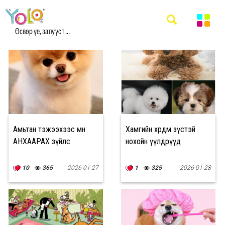
#НОХОЙ МЭДЭЭ
Өсвөр үе, залууст ...
Амьтан тэжээхээс өмнө
Хамгийн өхөөрдөм зүстэй
АНХААРАХ зүйлс
нохойн үүлдрүүд
10
365
2026-01-27
1
325
2026-01-28