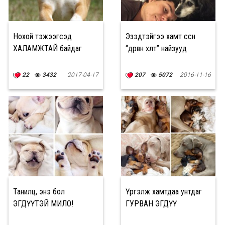
Нохой тэжээгсэд
Эзэдтэйгээ хамт өссөн
ХАЛАМЖТАЙ байдаг
“дөрвөн хөлт” найзууд
22
3432
2017-04-17
207
5072
2016-11-16
Танилц, энэ бол
Үргэлж хамтдаа унтдаг
ЭГДҮҮТЭЙ МИЛО!
ГУРВАН ЭГДҮҮ