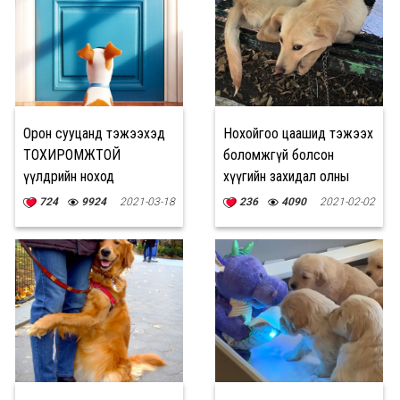
Орон сууцанд тэжээхэд
Нохойгоо цаашид тэжээх
ТОХИРОМЖТОЙ
боломжгүй болсон
үүлдрийн ноход
хүүгийн захидал олны
сэтгэлийг хөдөлгөжээ
724
9924
2021-03-18
236
4090
2021-02-02