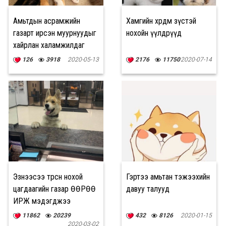
Амьтдын асрамжийн
Хамгийн өхөөрдөм зүстэй
газарт ирсэн муурнуудыг
нохойн үүлдрүүд
хайрлан халамжилдаг
нохой
126
3918
2020-05-13
2176
11750
2020-07-14
Эзнээсээ төөрсөн нохой
Гэртээ амьтан тэжээхийн
цагдаагийн газар ӨӨРӨӨ
давуу талууд
ИРЖ мэдэгджээ
11862
20239
432
8126
2020-01-15
2020-03-02