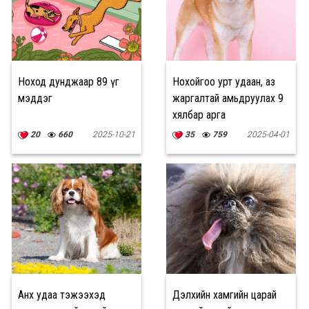
Ноход дунджаар 89 үг
Нохойгоо урт удаан, аз
мэддэг
жаргалтай амьдруулах 9
хялбар арга
20
660
2025-10-21
35
759
2025-04-01
Анх удаа тэжээхэд
Дэлхийн хамгийн царай