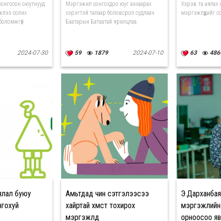
 сонгосон оюутнууд
Мэргэжил сонгохдоо юуг анхаарах
Хэрэв та аялах 
жлээ солих
хэрэгтэй талаар боловсрол судлаач
мэргэжлүүдийг с
боломжгүй
Баатарын Батаатай ярилцлаа.
2024-07-30
59
1879
2024-07-10
63
486
ялал буюу
Амьтдад чин сэтгэлээсээ
Э.Дарханбая
гохуй
хайртай хүмүүст тохирох
мэргэжлийн 
мэргэжлүүд
орноосоо яв