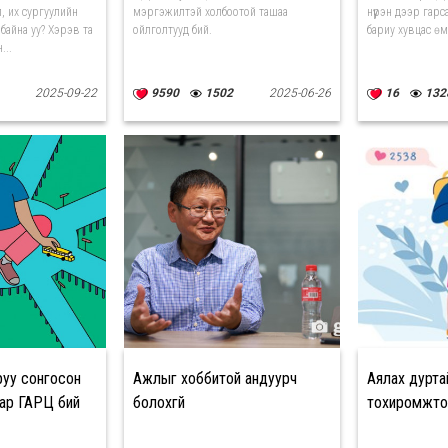
, их сургуулийн
мэргэжилтэй холбоотой ташаа
нүүрэн дээр гарс
 байна уу? Хэрэв та
ойлголтууд бий.
бариу хувцас өм
...
2025-09-22
9590
1502
2025-06-26
16
132
уу сонгосон
Ажлыг хоббитой андуурч
Аялах дуртай
ар ГАРЦ бий
болохгүй
тохиромжто