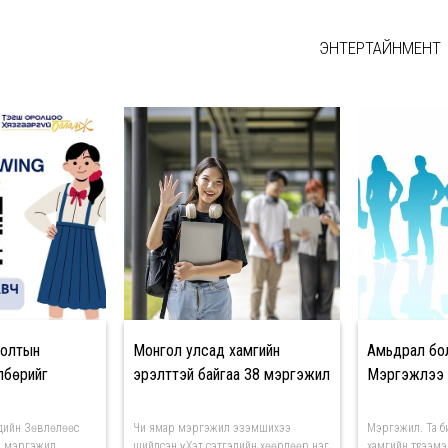
ЭНТЕРТАЙНМЕНТ
 МЭДЭЭ
голтын
Монгол улсад хамгийн
Амьдрал бо
лбөрийг
эрэлттэй байгаа 38 мэргэжил
Мэргэжлээ 
үүхдийн Зөвлөлөөс
Чи ямар мэргэжил эзэмшихээ
Мэргэжил. Та б
й мэргэжил
шийдсэн үү. Хэт сэтгэлийн хөөрлөөр нэг
хамгийн түгээмэл