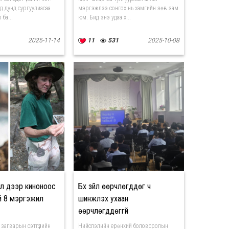
д дунд сургуулиасаа
мэргэжлээ сонгох нь хамгийн зөв зам
ба...
юм. Бид энэ удаа х...
2025-11-14
11
531
2025-10-08
л дээр киноноос
Бүх зүйл өөрчлөгддөг ч
й 8 мэргэжил
шинжлэх ухаан
өөрчлөгддөггүй
с загварын сэтгүүлийн
Нийслэлийн ерөнхий боловсролын