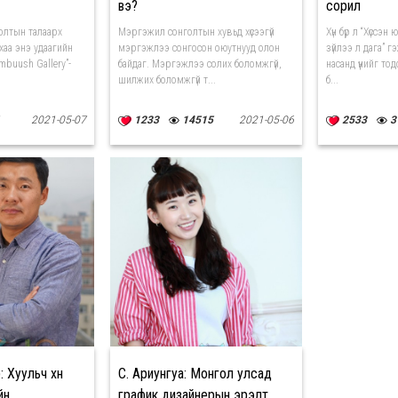
вэ?
сорил
олтын талаарх
Мэргэжил сонголтын хувьд хүсээгүй
Хүн бүр л “Хүссэ
аа энэ удаагийн
мэргэжлээ сонгосон оюутнууд олон
зүйлээ л дага” 
mbuush Gallery”-
байдаг. Мэргэжлээ солих боломжгүй,
насанд үүнийг то
шилжих боломжгүй т...
б...
2021-05-07
1233
14515
2021-05-06
2533
3
 Хуульч хүн
С. Ариунгуа: Монгол улсад
йн
график дизайнерын эрэлт