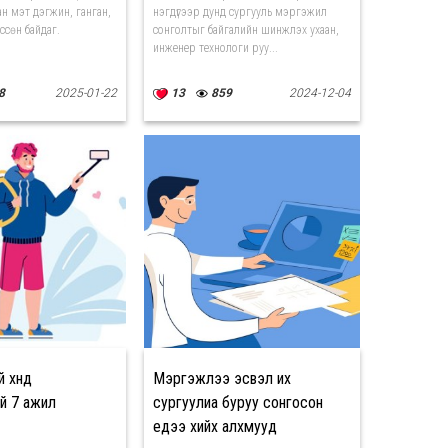
ан мэт дэгжин, ганган,
нэгдүгээр дунд сургууль мэргэжил
ссөн байдаг.
сонголтыг байгалийн шинжлэх ухаан,
инженер технологи руу...
8
2025-01-22
13
859
2024-12-04
 хүнд
Мэргэжлээ эсвэл их
й 7 ажил
сургуулиа буруу сонгосон
үедээ хийх алхмууд