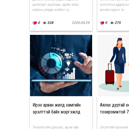
дипломат харилцаа, эдийн засаг,
сонголтын дадлагын
соёлын уялдаа холбоог су...
ангийн сурагч та...
0
528
2026-04-29
0
275
Ирэх арван жилд хамгийн
Аялах дуртай хү
эрэлттэй байх мэргэжлүүд
тохиромжтой 7
Технологийн дэвшил, хүн ам зүйн
Элсэлтийн ерөнхий 