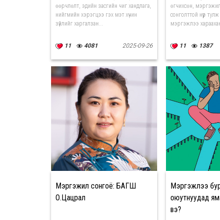
өөрчлөлт, эдийн засгийн чиг хандлага,
өгчихсөн, мэргэжил
нийгмийн хэрэгцээ гэх мэт хүчин
сонголттой нүүр тулж
зүйлийг харгалзан...
мэргэжлээ хараахан
11
4081
2025-09-26
11
1387
Мэргэжил сонгоё: БАГШ
Мэргэжлээ бур
О.Цацрал
оюутнуудад ям
вэ?