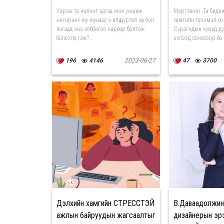
Хэрэв та чөлөөт цагаа ном уншиж
Мэргэжил. Та бидн
өнгөрөөх юу юунаас ч илүү дуртай хүн бол
хамгийн түгээмэл со
яагаад энэ хоббигоо кареер болгож
Сурагчдын хувьд ду
болохгүй гэж?...
эхлээд сонссоор ба..
196
4146
2023-06-27
47
3700
Дэлхийн хамгийн СТРЕССТЭЙ
В.Даваадолжин
ажлын байруудын жагсаалтыг
дизайнерын эр