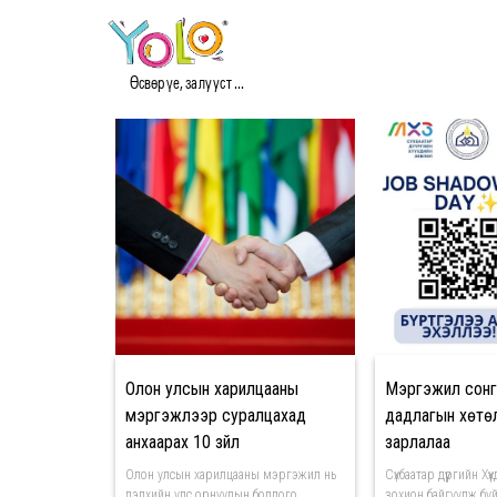
#МЭРГЭЖИЛ СОНГОЛТ
Өсвөр үе, залууст ...
Олон улсын харилцааны
Мэргэжил сон
мэргэжлээр суралцахад
дадлагын хөтө
анхаарах 10 зүйл
зарлалаа
Олон улсын харилцааны мэргэжил нь
Сүхбаатар дүүргийн Х
дэлхийн улс орнуудын бодлого,
зохион байгуулж бу