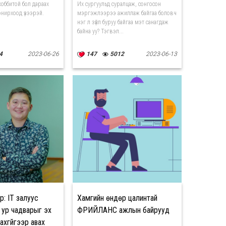
хоббитой бол дараах
Их сургуульд суралцаж, сонгосон
онирхоод үзээрэй.
мэргэжлээрээ ажиллаж байгаа боловч
нэг л зүйл буруу байгаа мэт санагдаж
байна уу? Тэгвэл...
4
2023-06-26
147
5012
2023-06-13
р: IT залуус
Хамгийн өндөр цалинтай
ур чадварыг эх
ФРИЙЛАНС ажлын байрууд
ахгүйгээр авах