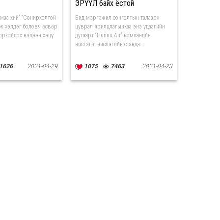
ЭРҮҮЛ байх ёстой
н юмаа хий” “Сонирхолтой
Бид мэргэжил сонголтын талаарх
гэж хэлдэг боловч өсвөр
цуврал ярилцлагынхаа энэ удаагийн
дорхойлох нэлээн хэцүү
дугаарт “Hunnu Air” компанийн
нисгэгч, нислэгийн станда...
1626
2021-04-29
1075
7463
2021-04-23