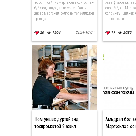
Yolo.mn сайт нь мэргэжлээ сонгох гэж
Хүсээгүй мэргэжлээ
буй хүүхэд залуусдаа дэмжлэг болох
олон байдаг. Мэргэ
үүднээс мэргэжил болгоны төлөөллүүдтэй
боломжгүй, шилжих 
ярилцаж, ...
тохиолдол их.
20
1364
2024-10-04
19
2020
Ном унших дуртай хүнд
Амьдрал бол а
тохиромжтой 8 ажил
Мэргэжлээ сон