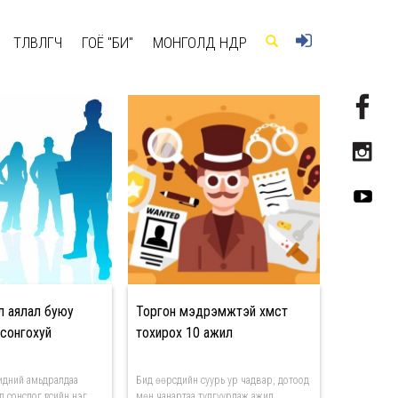
ТӨЛӨВЛӨГЧ
ГОЁ "БИ"
МОНГОЛД ӨНӨӨДӨР
л аялал буюу
Торгон мэдрэмжтэй хүмүүст
сонгохуй
тохирох 10 ажил
идний амьдралдаа
Бид өөрсдийн суурь ур чадвар, дотоод
 сонсдог үгсийн нэг.
мөн чанартаа тулгуурлаж ажил