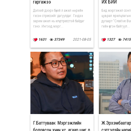
гаргажээ
ИХ БИЙ
Дэлхий дээрх бүхий л ажил өөрийн
Бид мэргэжил сонг
гэсэн стрессийг дагуулдаг. Гэхдээ
цуврал ярилцлагынх
зарим ажил нь илүү стресстэй байдаг
дугаарт “Creative Bu
гэнэ. Ингээд мэрг...
гийн үүсгэн байгуул...
1631
37349
2021-08-05
1327
7415
Г.Баттуваан: Мэргэжлийн
Ж.Эрхэмбаатар:
боловсон хүчин ус, агаар шиг л
сэтгэлзүйн нари