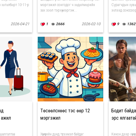
 хөтөлбөрт 10-11-р
мэргэжил сонгодог ч хөдөлмөрийн
Сурагчдын хувь
зах зээл тэрхүү мэргэж...
эхлээд сонссоор 
2026-04-21
1
2666
2026-02-10
9
1362
нд
Төсөөлснөөс тэс өөр 12
Бодит байда
 ажил
мэргэжил
эрс ялгаата
шалгалтаа
Хүмүүсийн дунд түгээмэл байдаг
Кинон дээр хүмүү