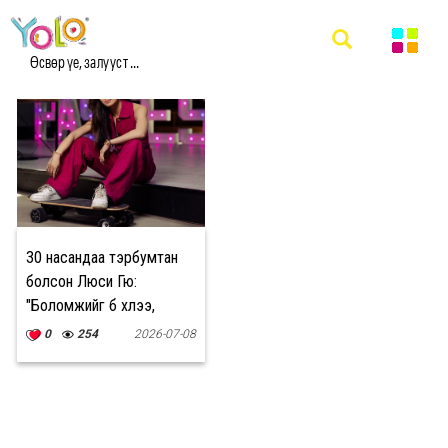
#ЛЮСИ ГЮ МЭДЭЭ
Өсвөр үе, залууст ...
30 насандаа тэрбумтан
болсон Люси Гю:
"Боломжийг бүү хүлээ,
эрсдэлийг тооцоод шууд
0
254
2026-07-08
хийж эхэл."