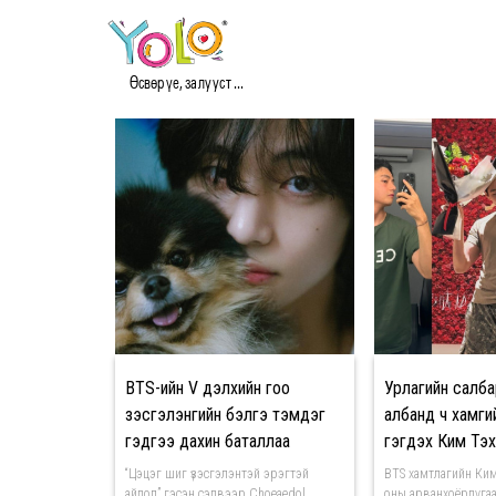
#КИМ ТЭХЁН МЭДЭЭ
Өсвөр үе, залууст ...
BTS-ийн V дэлхийн гоо
Урлагийн салба
үзэсгэлэнгийн бэлгэ тэмдэг
албанд ч хамги
гэдгээ дахин баталлаа
гэгдэх Ким Тэ
“Цэцэг шиг үзэсгэлэнтэй эрэгтэй
BTS хамтлагийн Ким
айдол” гэсэн сэдвээр Choeaedol
оны арванхоёрдугаа