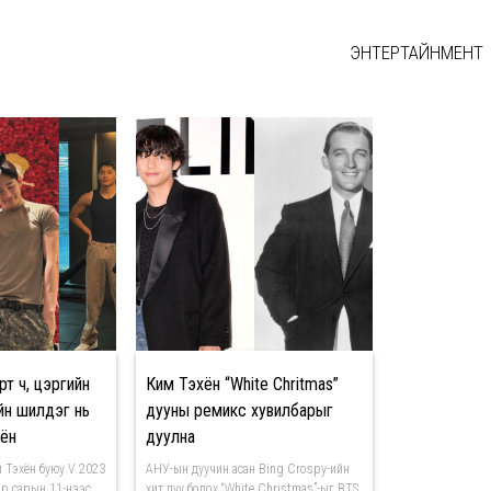
ЭНТЕРТАЙНМЕНТ
рт ч, цэргийн
Ким Тэхён “White Chritmas”
йн шилдэг нь
дууны ремикс хувилбарыг
хён
дуулна
 Тэхён буюу V 2023
АНУ-ын дуучин асан Bing Crospy-ийн
р сарын 11-нээс
хит дуу болох “White Christmas”-ыг BTS