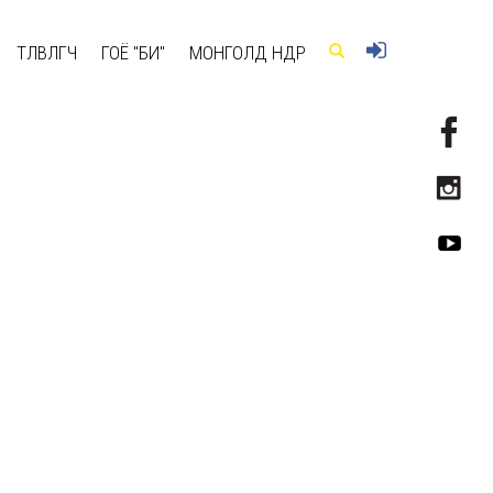
ТӨЛӨВЛӨГЧ
ГОЁ "БИ"
МОНГОЛД ӨНӨӨДӨР