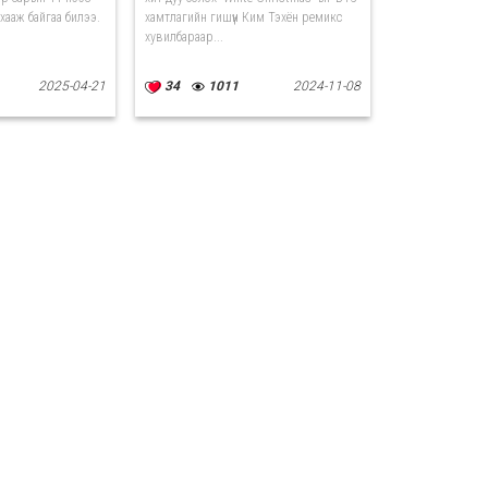
хааж байгаа билээ.
хамтлагийн гишүүн Ким Тэхён ремикс
хувилбараар...
2025-04-21
34
1011
2024-11-08