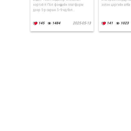
нэртэй К-Поп фэнүүдийн платформ
эхлэн цэргийн алба 
дээр 5-р сарын 5–9-нд бол...
145
1484
2025-05-13
141
1023