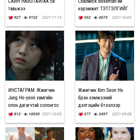
САЙН НАЙЗТАЙГАА сүй
Chadwick Boseman-ий
тавьжээ
нэрэмжит ТЭТГЭЛГИЙГ
зарлалаа
927
9152
2021-11-15
552
4073
2021-10-05
ИНСТАГРАМ: Жүжигчин
Жүжигчин Kim Seon Ho
Jung Ho-yeon хамгийн
бүрэн хэмжээний
олон дагагчтай солонгос
дэлгэцийн бүтээлээр
эмэгтэй жүжигчин боллоо
ДЭБЮТ хийнэ
813
10030
2021-10-05
577
3497
2021-09-08