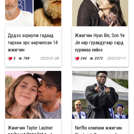
Дүрдээ зориулж гадаад
Жүжигчин Hyun Bin, Son Ye
төрхөө эрс өөрчилсөн 14
Jin нар гуравдугаар сард
жүжигчин
хуримаа хийнэ
5
788
2025-01-28
246
2372
2022-02-11
Жүжигчин Taylor Lautner
Netflix компани жүжигчин