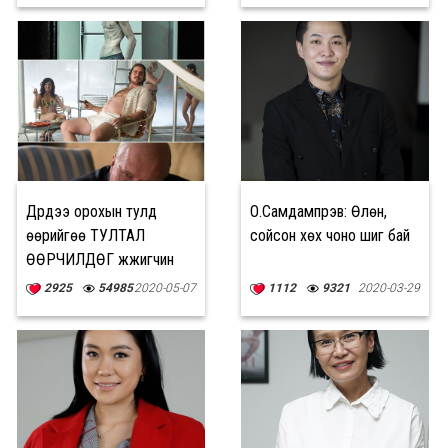
Дүрдээ орохын тулд
О.Самдампүрэв: Өлөн,
өөрийгөө ТУЛТАЛ
сойсон хөх чоно шиг бай
ӨӨРЧИЛДӨГ жүжигчин
Christian Bale
2925
54985
2020-05-07
1112
9321
2020-03-29