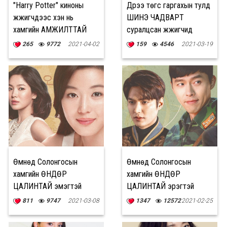
"Harry Potter" киноны
Дүрээ төгс гаргахын тулд
жүжигчдээс хэн нь
ШИНЭ ЧАДВАРТ
хамгийн АМЖИЛТТАЙ
суралцсан жүжигчид
ЯВАА вэ?
265
9772
2021-04-02
159
4546
2021-03-19
Өмнөд Солонгосын
Өмнөд Солонгосын
хамгийн ӨНДӨР
хамгийн ӨНДӨР
ЦАЛИНТАЙ эмэгтэй
ЦАЛИНТАЙ эрэгтэй
жүжигчид
жүжигчид
811
9747
2021-03-08
1347
12572
2021-02-25