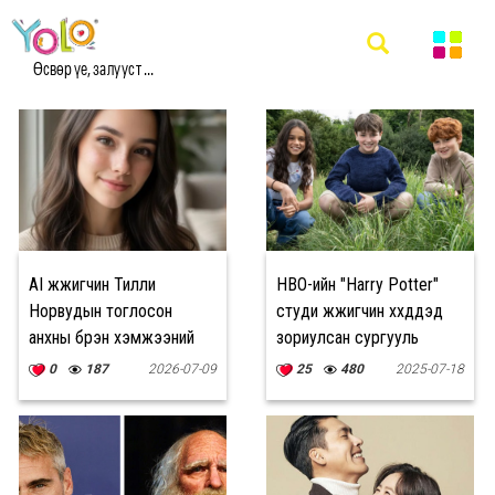
#ЖҮЖИГЧИН МЭДЭЭ
Өсвөр үе, залууст ...
AI жүжигчин Тилли
HBO-ийн "Harry Potter"
Норвудын тоглосон
студи жүжигчин хүүхдүүдэд
анхны бүрэн хэмжээний
зориулсан сургууль
кино
байгуулжээ
0
187
2026-07-09
25
480
2025-07-18