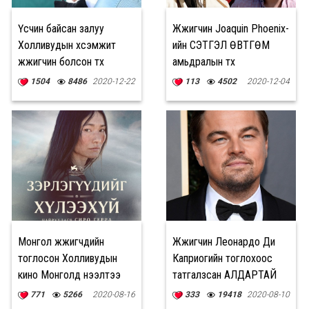
Үсчин байсан залуу
Жүжигчин Joaquin Phoenix-
Холливудын хүсэмжит
ийн СЭТГЭЛ ӨВТГӨМ
жүжигчин болсон түүх
амьдралын түүх
1504
8486
2020-12-22
113
4502
2020-12-04
Монгол жүжигчдийн
Жүжигчин Леонардо Ди
тоглосон Холливудын
Каприогийн тоглохоос
кино Монголд нээлтээ
татгалзсан АЛДАРТАЙ
хийнэ
дүрүүд
771
5266
2020-08-16
333
19418
2020-08-10