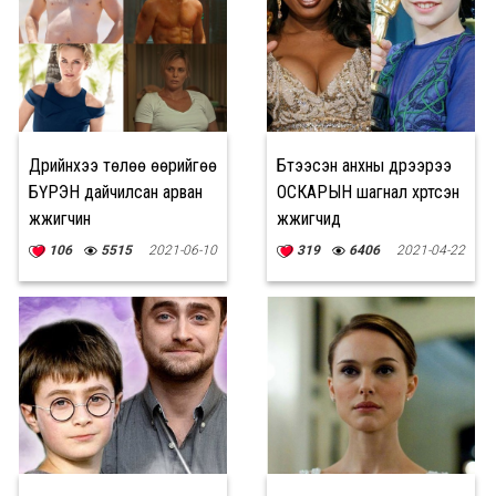
Дүрийнхээ төлөө өөрийгөө
Бүтээсэн анхны дүрээрээ
БҮРЭН дайчилсан арван
ОСКАРЫН шагнал хүртсэн
жүжигчин
жүжигчид
106
5515
2021-06-10
319
6406
2021-04-22