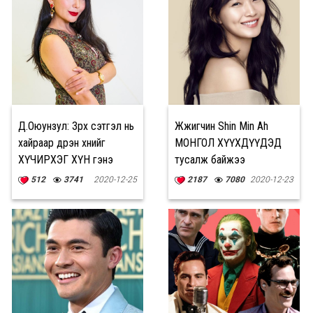
Д.Оюунзул: Зүрх сэтгэл нь
Жүжигчин Shin Min Ah
хайраар дүүрэн хүнийг
МОНГОЛ ХҮҮХДҮҮДЭД
ХҮЧИРХЭГ ХҮН гэнэ
тусалж байжээ
512
3741
2020-12-25
2187
7080
2020-12-23