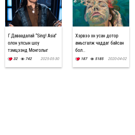
Г.Даваадалай “Sing! Asia”
Хэрвээ хүн усан дотор
олон улсын шоу
амьсгалж чаддаг байсан
тэмцээнд Монголыг
бол...
төлөөлөн оролцжээ
32
742
2025-05-30
187
5185
2020-04-02