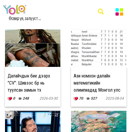
#ДАЛАЙ МЭДЭЭ
Өсвөр үе, залууст ...
Далайчдын бие дээрх
Ази номхон-далайн
"CV": Шивээс бүр нь
математикийн
туулсан замын түүх
олимпиадад Монгол улс
18-р байранд орлоо
0
248
2026-03-30
70
527
2025-08-04