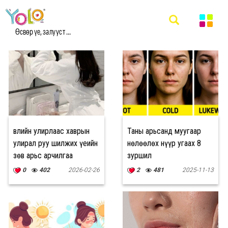
#АРЬС АРЧИЛГАА МЭДЭЭ
Өсвөр үе, залууст ...
Өвлийн улирлаас хаврын
Таны арьсанд муугаар
улирал руу шилжих үеийн
нөлөөлөх нүүр угаах 8
зөв арьс арчилгаа
зуршил
0
402
2026-02-26
2
481
2025-11-13