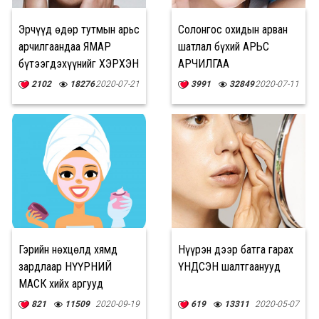
Эрчүүд өдөр тутмын арьс
Солонгос охидын арван
арчилгаандаа ЯМАР
шатлал бүхий АРЬС
бүтээгдэхүүнийг ХЭРХЭН
АРЧИЛГАА
хэрэглэх вэ?
2102
18276
2020-07-21
3991
32849
2020-07-11
Гэрийн нөхцөлд хямд
Нүүрэн дээр батга гарах
зардлаар НҮҮРНИЙ
ҮНДСЭН шалтгаанууд
МАСК хийх аргууд
821
11509
2020-09-19
619
13311
2020-05-07