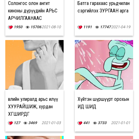
Солонгос олон ангит
Батга гарахаас урьдчилан
киноны дүрүүдийн АРЬС
сэргийлэх ЗУРГААН арга
АРЧИЛГААНААС
суралцах зүйлс
1950
15706
2021-08-10
1191
17747
2021-04-19
Өвлийн улиралд арьс илүү
Хүйтэн шүршүүрт орохын
ХУУРАЙШИЖ, хурдан
ИД ШИД
ХӨГШИРДӨГ
127
3469
2021-01-03
441
3733
2021-01-01