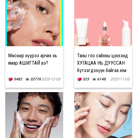
Мөсөөр нүүрээ арчих нь
Таны гоо сайхны цүнхэнд
ямар АШИГТАЙ вэ?
ХУГАЦАА НЬ ДУУССАН
бүтээгдэхүүн байгаа юм
биш биз?
3482
32776
2020-12-03
323
6148
2020-11-05