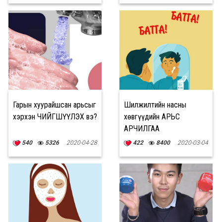
Гарын хуурайшсан арьсыг
Шилжилтийн насны
хэрхэн ЧИЙГШҮҮЛЭХ вэ?
хөвгүүдийн АРЬС
АРЧИЛГАА
540
5326
2020-04-28
422
8400
2020-03-04