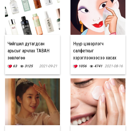
Чийгшил дутагдсан
Нүүр цэвэрлэгч
арьсыг арчлах ТАВАН
салфеткыг
зөвлөгөө
хэрэглээнээсээ хасах
ДӨРВӨН шалтгаан
63
3125
2021-09-21
1056
4741
2021-08-16