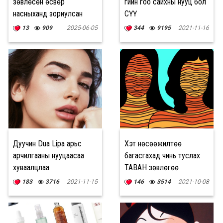
зөвлөсөн өсвөр
гийн гоо сайхны нууц бол
насныханд зориулсан
СҮҮ
зуны арьс арчилгаа
13
909
2025-06-05
344
9195
2021-11-16
Дуучин Dua Lipa арьс
Хэт нөсөөжилтөө
арчилгааны нууцаасаа
багасгахад чинь туслах
хуваалцлаа
ТАВАН зөвлөгөө
183
3716
2021-11-15
146
3514
2021-10-08