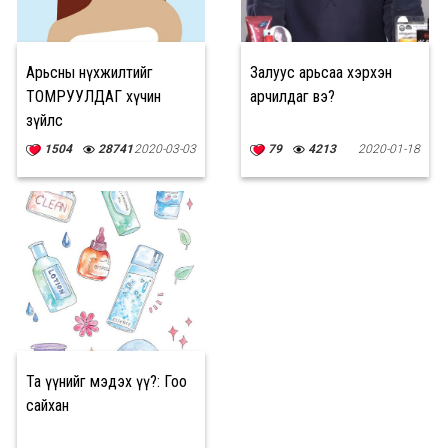
Арьсны нүхжилтийг
Залуус арьсаа хэрхэн
ТОМРУУЛДАГ хүчин
арчилдаг вэ?
зүйлс
1504
28741
2020-03-03
79
4213
2020-01-18
Та үүнийг мэдэх үү?: Гоо
сайхан