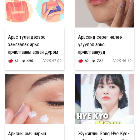
Арьс түлэгдэхээс
Арьсанд сөрөг нөлөө
хамгаалах арьс
үзүүлэх арьс
арчилгааны арван дүрэм
арчилгаанууд
13
600
2025-07-09
10
721
2025-06-19
Арьсны эмч нарын
Жүжигчин Song Hye Kyo-