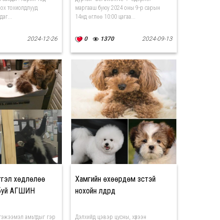
лох тохиолдлууд
маргааш буюу 2024 оны 9-р сарын
даг...
14нд өглөө 10:00 цагаа...
2024-12-26
0
1370
2024-09-13
тгэл хөдлөлөө
Хамгийн өхөөрдөм зүстэй
буй АГШИН
нохойн үүлдрүүд
тэжээмэл амьтдыг гэр
Дэлхийд цэвэр цусны, хүлээн