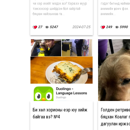
чи хэр ихийг мэдэх вэ? Хэрвээ муур
гэдэг бөгөөд найман
тэжээхээр шийдсэн бол хайртай
анимийн үнэнч фэн.
бяцхан найзынхаа та...
анимийн...
27
5247
2024-07-25
249
5990
Би хөл хорионы үеэр юу хийж
Голден ретрив
байгаа вэ? №4
бяцхан Коалаг 
дагуулан иржэ