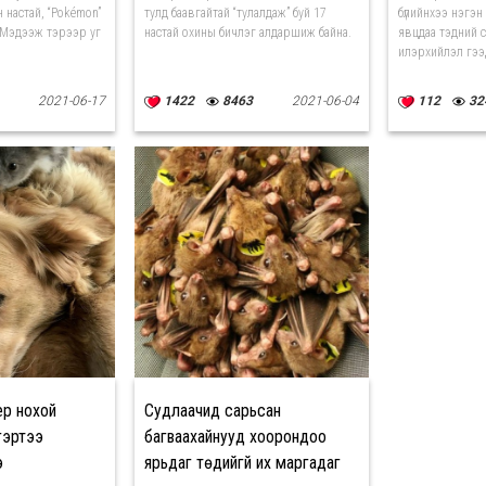
 настай, “Pokémon”
тулд баавгайтай “тулалдаж” буй 17
бүлийнхээ нэгэн 
 Мэдээж тэрээр уг
настай охины бичлэг алдаршиж байна.
явцдаа тэдний с
илэрхийлэл гээд
2021-06-17
1422
8463
2021-06-04
112
32
ер нохой
Судлаачид сарьсан
гэртээ
багваахайнууд хоорондоо
э
ярьдаг төдийгүй их маргадаг