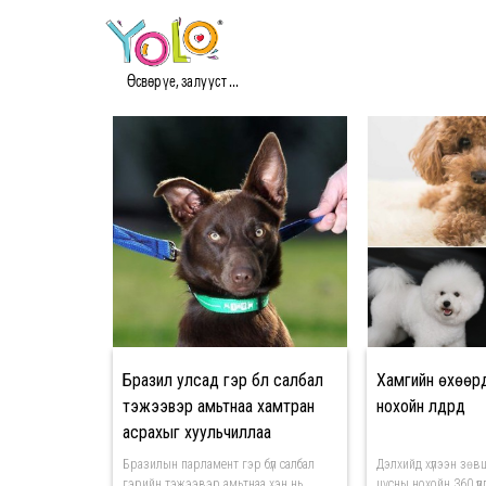
#АМЬТАН МЭДЭЭ
Өсвөр үе, залууст ...
Бразил улсад гэр бүл салбал
Хамгийн өхөөрд
тэжээвэр амьтнаа хамтран
нохойн үүлдрүүд
асрахыг хуульчиллаа
Бразилын парламент гэр бүл салбал
Дэлхийд хүлээн зөв
гэрийн тэжээвэр амьтнаа хэн нь
цусны нохойн 360 үүл