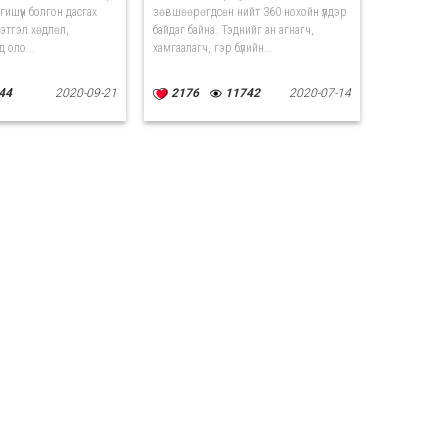
гишүүн болгон дасгах
зөвшөөрөгдсөн нийт 360 нохойн үүлдэр
этгэл хөдлөл,
байдаг байна. Тэднийг ан агнагч,
 оло...
хамгаалагч, гэр бүлийн...
44
2020-09-21
2176
11742
2020-07-14