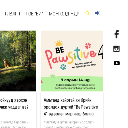
ТӨЛӨВЛӨГЧ
ГОЁ "БИ"
МОНГОЛД ӨНӨӨДӨР
ойнууд хэрхэн
Амьтанд хайртай хүн бүрийн
чиж чаддаг вэ?
оролцох дуртай "BePawsitive-
4" өдөрлөг маргааш болно
р амьтад гэр бүлийн
Амьтанд хайртай хүн бүрийн оролцох
н байдаг. Харин тэд
дуртай "BePawsitive-4" өдөрлөг