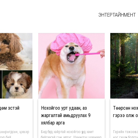
ЭНТЕРТАЙНМЕНТ
өм зүстэй
Нохойгоо урт удаан, аз
Төөрсөн нох
жаргалтай амьдруулах 9
гэрээ олж о
хялбар арга
шөөрөгдсөн, цэвэр
Бид бүгд хайртай нохойгоо үүрд хамт
Гэрийн тэжээвэ
дэр бий.
байгаасай гэж хүсдэг. Шинжлэх ухаанаар
нэг гишүүн болсо