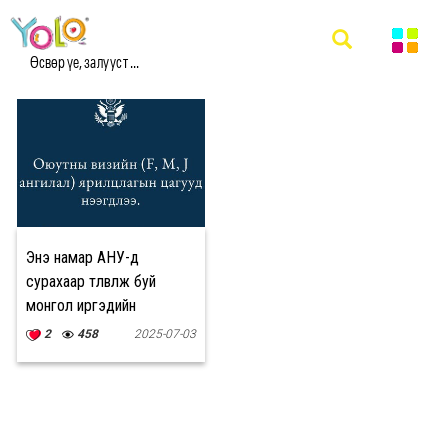
#АНУ-Д СУРАЛЦАХ МЭДЭЭ
Өсвөр үе, залууст ...
Энэ намар АНУ-д
сурахаар төлөвлөж буй
монгол иргэдийн
анхааралд
2
458
2025-07-03