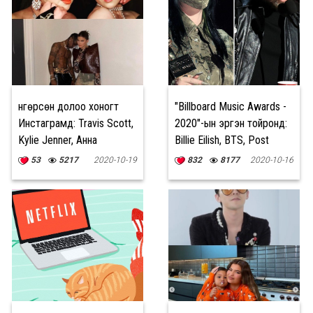
Өнгөрсөн долоо хоногт
"Billboard Music Awards -
Инстаграмд: Travis Scott,
2020"-ын эргэн тойронд:
Kylie Jenner, Анна
Billie Eilish, BTS, Post
Каренина
Malone
53
5217
2020-10-19
832
8177
2020-10-16