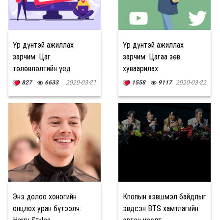
Үр дүнтэй ажиллах
Үр дүнтэй ажиллах
зарчим: Цаг
зарчим: Цагаа зөв
төлөвлөлтийн үед
хуваарилах
гаргадаг ТҮГЭЭМЭЛ
827
6633
2020-03-21
1558
9117
2020-03-22
АЛДААНУУД
Энэ долоо хоногийн
Кпопын хэвшмэл байдлыг
онцлох уран бүтээлч:
эвдсэн BTS хамтлагийн