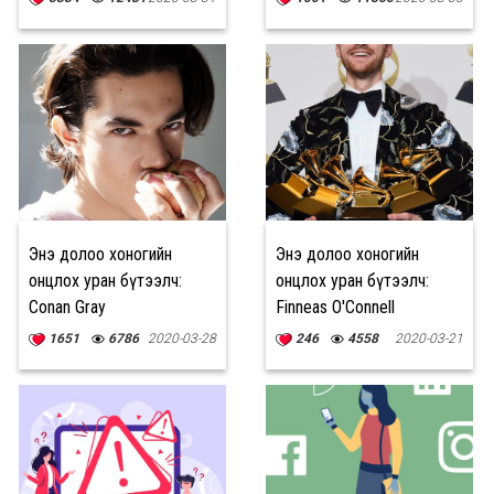
Энэ долоо хоногийн
Энэ долоо хоногийн
онцлох уран бүтээлч:
онцлох уран бүтээлч:
Conan Gray
Finneas O'Connell
1651
6786
2020-03-28
246
4558
2020-03-21