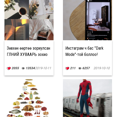
Зөвхөн өөртөө зориулсан
Инстаграм ч бас "Dark
ӨГЛӨӨНИЙ ХУВААРЬ зохио
Mode"-той боллоо!
2055
13534
2019-10-11
211
6257
2019-10-10