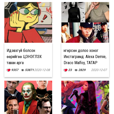
Идэвхгүй болсон
Өнгөрсөн долоо хоног
өөрийгөө ЦЭНЭГЛЭХ
Инстаграмд: Alexa Demie,
таван арга
Draco Malfoy, ТАТАР
хамтлаг
9357
53871
2020-12-08
23
2829
2020-12-07