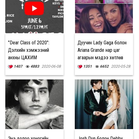
"Dear Class of 2020":
Дуучин Lady Gaga болон
Дэлхийн хэмжээний
Ariana Grande нар цаг
анхны ЦАХИМ
агаарын мэдээ хөтлөв
ТӨГСӨЛТИЙН БАЯР
1407
4883
2020-06-08
1351
6652
2020-05-28
Энэ долоо хоногийн
Josh Dun болон Debby