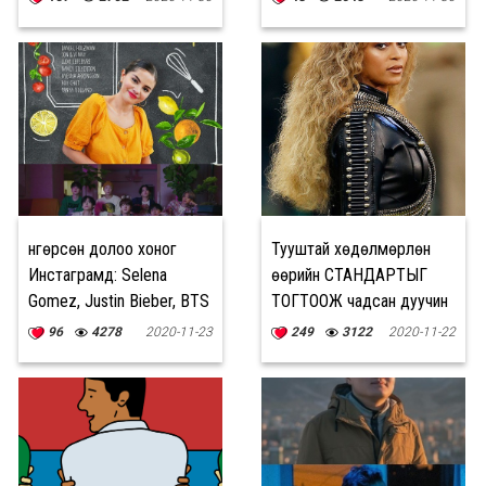
Өнгөрсөн долоо хоног
Тууштай хөдөлмөрлөн
Инстаграмд: Selena
өөрийн СТАНДАРТЫГ
Gomez, Justin Bieber, BTS
ТОГТООЖ чадсан дуучин
Beyonce
96
4278
2020-11-23
249
3122
2020-11-22