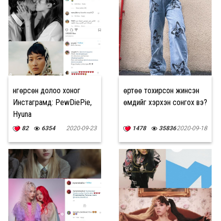
Өнгөрсөн долоо хоног
Өөртөө тохирсон жинсэн
Инстаграмд: PewDiePie,
өмдийг хэрхэн сонгох вэ?
Hyuna
82
6354
2020-09-23
1478
35836
2020-09-18