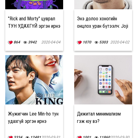
"Rick and Morty" цуврал
Энэ долоо хоногийн
ТУН УДАХГҮЙ эргэн ирнэ
онцлох уран бүтээлч: Joji
864
3942
2020-04-04
1070
5303
2020-04-02
Жүжигчин Lee Min-ho тун
Дижитал минимализм
удахгүй эргэн ирнэ
гэж юу вэ?
3334
12481
2020-03-31
1001
11860
2020-03-30