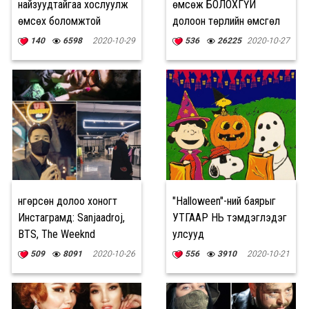
найзуудтайгаа хослуулж
өмсөж БОЛОХГҮЙ
өмсөх боломжтой
долоон төрлийн өмсгөл
ӨМСГӨЛИЙН САНААНУУД
140
6598
2020-10-29
536
26225
2020-10-27
Өнгөрсөн долоо хоногт
"Halloween"-ний баярыг
Инстаграмд: Sanjaadroj,
УТГААР НЬ тэмдэглэдэг
BTS, The Weeknd
улсууд
509
8091
2020-10-26
556
3910
2020-10-21