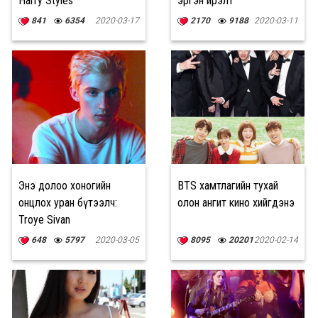
Harry Styles
эргэн ирэлт
841
6354
2020-03-17
2170
9188
2020-03-11
Энэ долоо хоногийн
BTS хамтлагийн тухай
онцлох уран бүтээлч:
олон ангит кино хийгдэнэ
Troye Sivan
648
5797
2020-03-05
8095
20201
2020-02-14