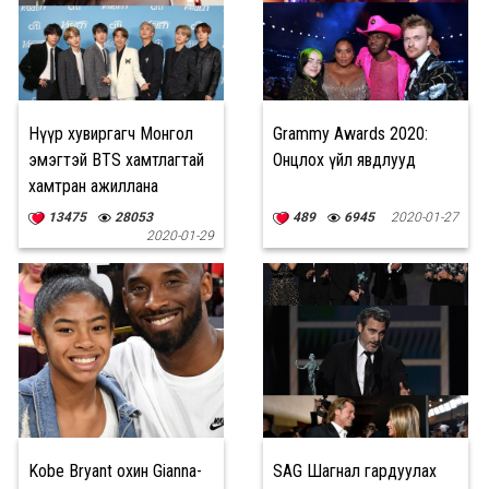
Нүүр хувиргагч Монгол
Grammy Awards 2020:
эмэгтэй BTS хамтлагтай
Онцлох үйл явдлууд
хамтран ажиллана
13475
28053
489
6945
2020-01-27
2020-01-29
Kobe Bryant охин Gianna-
SAG Шагнал гардуулах