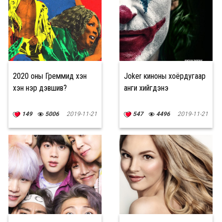
2020 оны Греммид хэн
Joker киноны хоёрдугаар
хэн нэр дэвшив?
анги хийгдэнэ
149
5006
2019-11-21
547
4496
2019-11-21