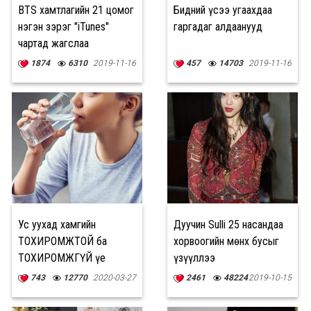
BTS хамтлагийн 21 цомог
Бидний үсээ угаахдаа
нэгэн зэрэг "iTunes"
гаргадаг алдаанууд
чартад жагслаа
1874
6310
2019-11-16
457
14703
2019-11-16
Ус уухад хамгийн
Дуучин Sulli 25 насандаа
ТОХИРОМЖТОЙ ба
хорвоогийн мөнх бусыг
ТОХИРОМЖГҮЙ үе
үзүүллээ
743
12770
2020-03-27
2461
48224
2019-10-15