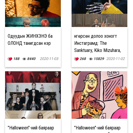
Одуудын ЖИНХЭНЭ ба
Өнгөрсөн долоо хоногт
ОЛОНД танигдсан нэр
Инстаграмд: The
Sanktuary, Kiko Mizuhara,
VANDE
188
8440
2020-11-03
268
15829
2020-11-02
"Halloween"-ний баяраар
"Halloween"-ний баяраар