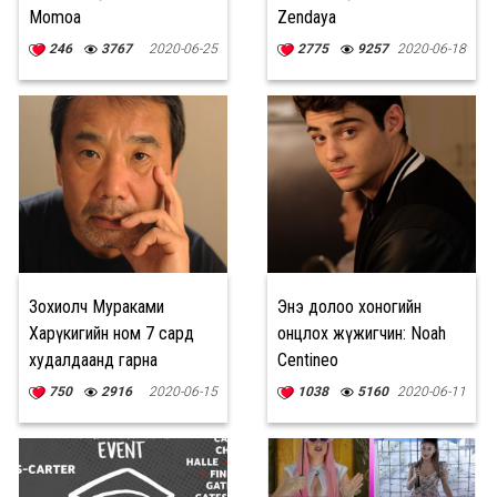
Momoa
Zendaya
246
3767
2020-06-25
2775
9257
2020-06-18
Зохиолч Мураками
Энэ долоо хоногийн
Харүкигийн ном 7 сард
онцлох жүжигчин: Noah
худалдаанд гарна
Centineo
750
2916
2020-06-15
1038
5160
2020-06-11