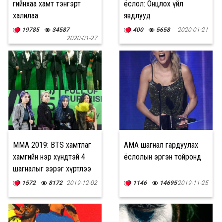
гийнхаа хамт тэнгэрт
ёслол: Онцлох үйл
халилаа
явдлууд
19785
34587
400
5658
2020-01-21
2020-01-27
MMA 2019: BTS хамтлаг
АМА шагнал гардуулах
хамгийн нэр хүндтэй 4
ёслолын эргэн тойронд
шагналыг зэрэг хүртлээ
1572
8172
2019-12-02
1146
14695
2019-11-25