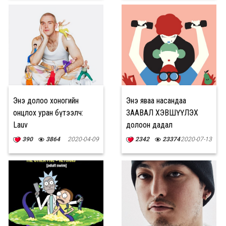
Энэ долоо хоногийн
Энэ яваа насандаа
онцлох уран бүтээлч:
ЗААВАЛ ХЭВШҮҮЛЭХ
Lauv
долоон дадал
390
3864
2020-04-09
2342
23374
2020-07-13