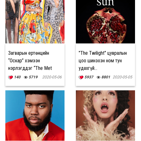
Загварын ертөнцийн
"The Twilight" цувралын
“Оскар” хэмээн
цоо шинэхэн ном тун
нэрлэгддэг “The Met
удахгүй...
Gala” шоу
140
5719
2020-05-06
5937
8801
2020-05-05