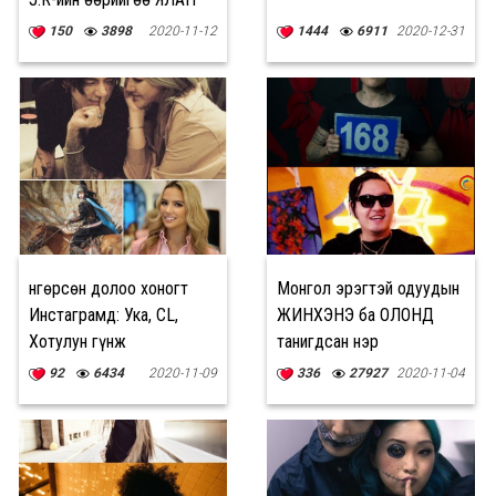
ДИЙЛСЭН түүх
150
3898
2020-11-12
1444
6911
2020-12-31
Өнгөрсөн долоо хоногт
Монгол эрэгтэй одуудын
Инстаграмд: Ука, CL,
ЖИНХЭНЭ ба ОЛОНД
Хотулун гүнж
танигдсан нэр
92
6434
2020-11-09
336
27927
2020-11-04