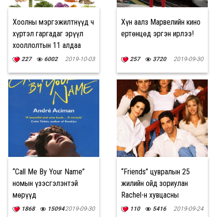
Хоолны мэргэжилтнүүд ч
Хүн аалз Марвелийн кино
хүртэл гаргадаг эрүүл
ертөнцөд эргэн ирлээ!
хооллолтын 11 алдаа
227
6002
2019-10-03
257
3720
2019-09-30
“Call Me By Your Name”
“Friends” цувралын 25
номын үзэсгэлэнтэй
жилийн ойд зориулан
мөрүүд
Rachel-н хувцасны
шүүгээг дахин
1868
15094
2019-09-30
110
5416
2019-09-24