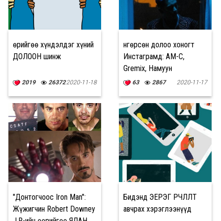
Өөрийгөө хүндэлдэг хүний
Өнгөрсөн долоо хоногт
ДОЛООН шинж
Инстаграмд: AM-C,
Gremix, Намуун
2019
26372
2020-11-18
63
2867
2020-11-17
"Донтогчоос Iron Man":
Бидэнд ЭЕРЭГ ӨӨРЧЛӨЛТ
Жүжигчин Robert Downey
авчрах хэрэглээнүүд
J.R-ийн өөрийгөө ЯЛАН