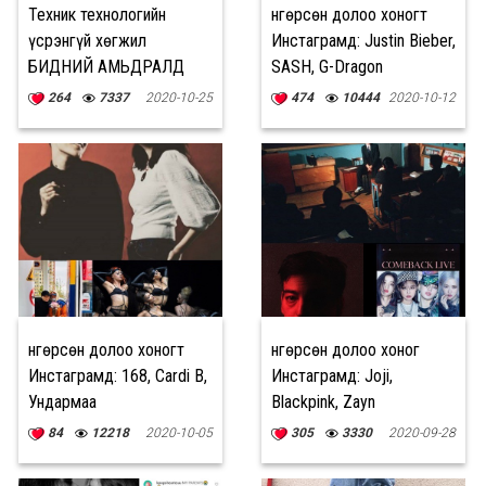
Техник технологийн
Өнгөрсөн долоо хоногт
үсрэнгүй хөгжил
Инстаграмд: Justin Bieber,
БИДНИЙ АМЬДРАЛД
SASH, G-Dragon
264
7337
2020-10-25
474
10444
2020-10-12
Өнгөрсөн долоо хоногт
Өнгөрсөн долоо хоног
Инстаграмд: 168, Cardi B,
Инстаграмд: Joji,
Ундармаа
Blackpink, Zayn
84
12218
2020-10-05
305
3330
2020-09-28