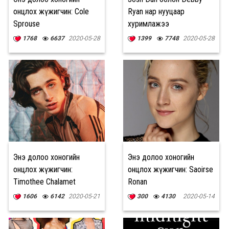
онцлох жүжигчин: Cole
Ryan нар нууцаар
Sprouse
хуримлажээ
1768
6637
2020-05-28
1399
7748
2020-05-28
Энэ долоо хоногийн
Энэ долоо хоногийн
онцлох жүжигчин:
онцлох жүжигчин: Saoirse
Timothee Chalamet
Ronan
1606
6142
2020-05-21
300
4130
2020-05-14