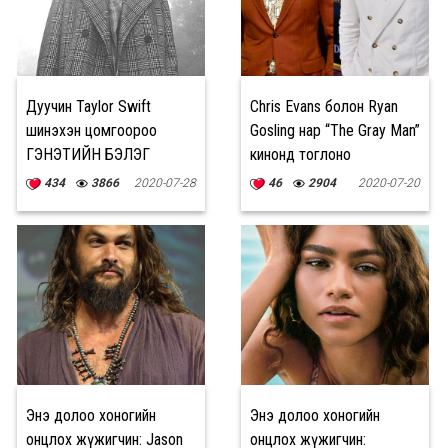
Дуучин Taylor Swift
Chris Evans болон Ryan
шинэхэн цомгоороо
Gosling нар “The Gray Man”
ГЭНЭТИЙН БЭЛЭГ
кинонд тоглоно
барилаа
434
3866
2020-07-28
46
2904
2020-07-20
Энэ долоо хоногийн
Энэ долоо хоногийн
онцлох жүжигчин: Jason
онцлох жүжигчин: