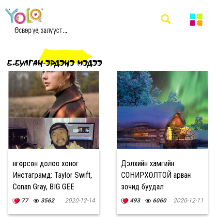
Өсвөр үе, залууст ...
Б.БУЛГАН-ЭРДЭНЭ МЭДЭЭ
Өнгөрсөн долоо хоног
Дэлхийн хамгийн
Инстаграмд: Taylor Swift,
СОНИРХОЛТОЙ арван
Conan Gray, BIG GEE
зочид буудал
77
3562
2020-12-14
493
6060
2020-12-11