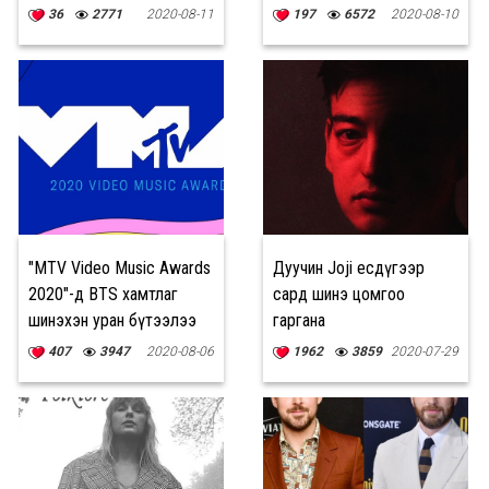
жагсаалт гарлаа
36
2771
2020-08-11
197
6572
2020-08-10
"MTV Video Music Awards
Дуучин Joji есдүгээр
2020"-д BTS хамтлаг
сард шинэ цомгоо
шинэхэн уран бүтээлээ
гаргана
толилуулна
407
3947
2020-08-06
1962
3859
2020-07-29