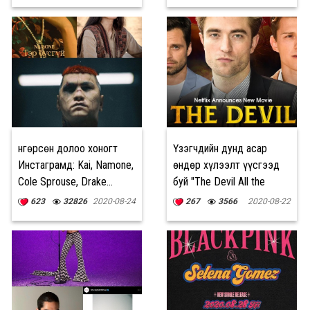
Өнгөрсөн долоо хоногт
Үзэгчдийн дунд асар
Инстаграмд: Kai, Namone,
өндөр хүлээлт үүсгээд
Cole Sprouse, Drake...
буй "The Devil All the
Time"
623
32826
2020-08-24
267
3566
2020-08-22