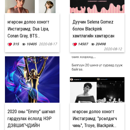
Өнгөрсөн долоо хоногт
Дуучин Selena Gomez
Инстаграмд: Dua Lipa,
болон Blackpink
Conan Gray, BTS...
хамтлагийн хамтарсан
уран бүтээл тун удахгүй
315
10405
2020-08-17
14507
20498
2020-08-12
2020 оны "Emmy" шагнал
Өнгөрсөн долоо хоногт
гардуулах ёслолд НЭР
Инстаграмд: "Өрсөлдөгч
ДЭВШИГЧДИЙН
чинь", Troye, Blackpink...