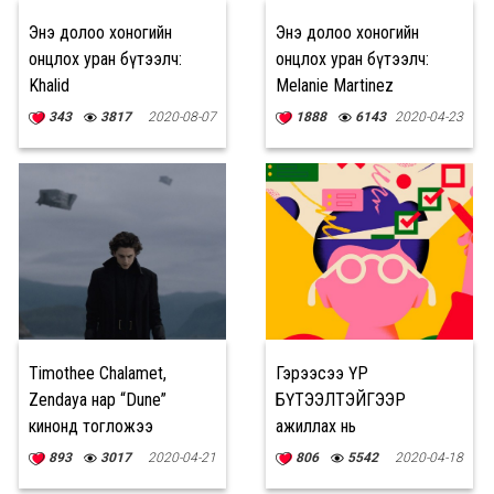
Энэ долоо хоногийн
Энэ долоо хоногийн
онцлох уран бүтээлч:
онцлох уран бүтээлч:
Khalid
Melanie Martinez
343
3817
2020-08-07
1888
6143
2020-04-23
Timothee Chalamet,
Гэрээсээ ҮР
Zendaya нар “Dune”
БҮТЭЭЛТЭЙГЭЭР
кинонд тогложээ
ажиллах нь
893
3017
2020-04-21
806
5542
2020-04-18