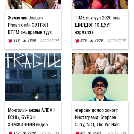
Жүжигчин Joaquin
TIME сэтгүүл 2020 оны
Phoenix-ийн СЭТГЭЛ
ШИЛДЭГ 10 ДУУГ
ӨВТГӨМ амьдралын түүх
нэрлэлээ
113
4505
2020-12-04
579
4975
2020-12-03
Монголын анхны АЛБАН
Өнгөрсөн долоо хоногт
ЁСНЫ, БҮРЭН
Инстаграмд: Stephen
ХЭМЖЭЭНИЙ видео
Curry, NCT, The Weeknd
тоглоом: "Fragile"
157
2702
2020-11-30
48
2643
2020-11-30