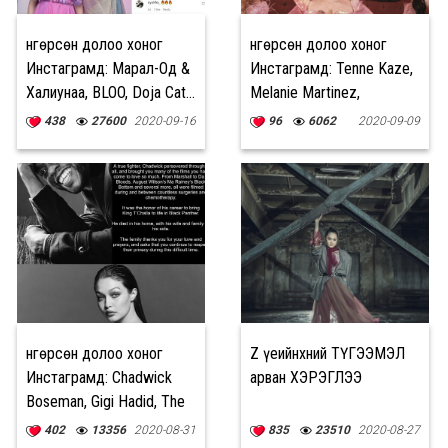
Өнгөрсөн долоо хоног
Өнгөрсөн долоо хоног
Инстаграмд: Марал-Од &
Инстаграмд: Tenne Kaze,
Халиунаа, BLOO, Doja Cat...
Melanie Martinez,
Хишигдалай...
438
27600
2020-09-16
96
6062
2020-09-09
Өнгөрсөн долоо хоног
Z үеийнхний ТҮГЭЭМЭЛ
Инстаграмд: Chadwick
арван ХЭРЭГЛЭЭ
Boseman, Gigi Hadid, The
HU...
402
13356
2020-08-31
835
23510
2020-08-27