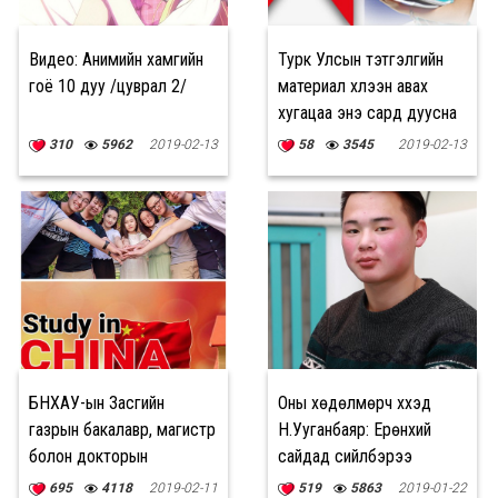
Видео: Анимийн хамгийн
Турк Улсын тэтгэлгийн
гоё 10 дуу /цуврал 2/
материал хүлээн авах
хугацаа энэ сард дуусна
310
5962
2019-02-13
58
3545
2019-02-13
БНХАУ-ын Засгийн
Оны хөдөлмөрч хүүхэд
газрын бакалавр, магистр
Н.Ууганбаяр: Ерөнхий
болон докторын
сайдад сийлбэрээ
тэтгэлэгт хөтөлбөр
өгөхдөө өөрөөрөө
695
4118
2019-02-11
519
5863
2019-01-22