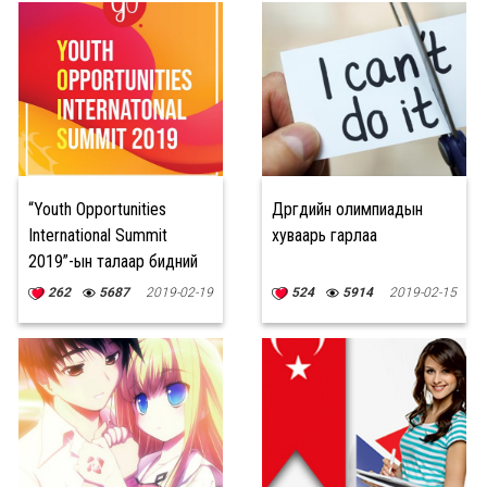
“Youth Opportunities
Дүүргүүдийн олимпиадын
International Summit
хуваарь гарлаа
2019”-ын талаар бидний
мэдэх хэрэгтэй зүйлс
262
5687
2019-02-19
524
5914
2019-02-15