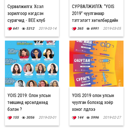
Сурвалжилга: Хүсэл
СУРВАЛЖИЛГА: “YOIS
зорилгоор нэгдсэн
2019” чуулганаар
сурагчид - BEE клуб
тэтгэлэгт хөтөлбөрүүдийн
талаар цогц ойлголт
641
5312
2019-03-14
365
6991
2019-03-05
өглөө
YOIS 2019: Олон улсын
YOIS 2019 олон улсын
төвшинд өрсөлдөхөд
чуулган болоход хоёр
бэлэн үү?
хоног үлдлээ
155
3056
2019-03-01
144
5996
2019-02-27