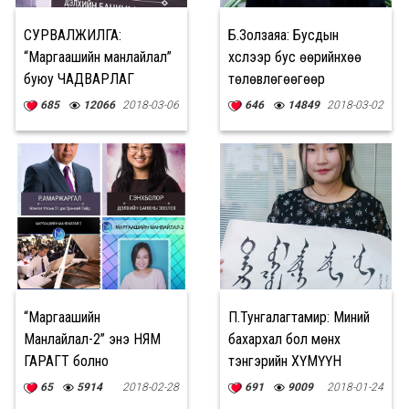
СУРВАЛЖИЛГА:
Б.Золзаяа: Бусдын
“Маргаашийн манлайлал”
хүслээр бус өөрийнхөө
буюу ЧАДВАРЛАГ
төлөвлөгөөгөөр
ЭРХМҮҮДИЙН залууст
байгаарай
685
12066
2018-03-06
646
14849
2018-03-02
хүргэсэн зөвлөгөө
“Маргаашийн
П.Тунгалагтамир: Миний
Манлайлал-2” энэ НЯМ
бахархал бол мөнх
ГАРАГТ болно
тэнгэрийн ХҮМҮҮН
БИЧИГ
65
5914
2018-02-28
691
9009
2018-01-24