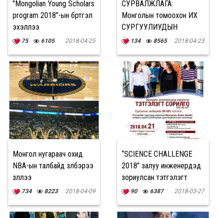
"Mongolian Young Scholars
СУРВАЛЖЛАГА:
program 2018"-ын бүртгэл
Монголын томоохон ИХ
эхэллээ
СУРГУУЛИУДЫН
МЭДЭЭЛЭЛ
75
6105
2018-04-25
134
8565
2018-04-23
Монгол нугараач охид
“SCIENCE CHALLENGE
NBA-ын талбайд үзүүлбэрээ
2018” залуу инженерүүдэд
үзүүллээ
зориулсан тэтгэлэгт
сорилгын бүртгэл эхэллээ
734
8223
2018-04-09
90
6387
2018-03-27