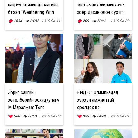
найруулагчийн дараагийн
жил өмнөх жилийнхээс
бүтээл “Weathering With
хоёр дахин олон сурагч
You”
оролцжээ
1834
8402
2019-04-11
209
5091
2019-04-09
Зориг сангийн
ВИДЕО: Олимпиадад
хөтөлбөрийн зохицуулагч
хэрхэн амжилттай
М.Маралмаа: Төгс
оролцох вэ
эсээнүүд хамгийн энгийн
660
8053
2019-04-08
859
8449
2019-04-01
байдаг