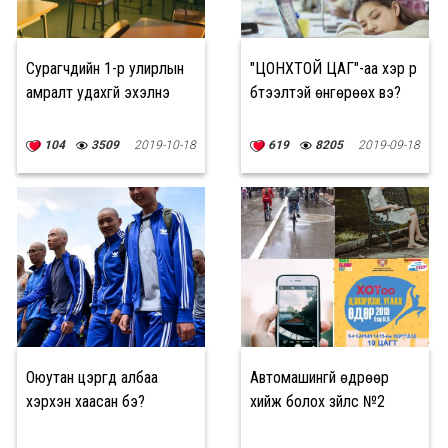
Сурагчдийн 1-р улирлын
"ЦОНХТОЙ ЦАГ"-аа хэр үр
амралт удахгүй эхэлнэ
бүтээлтэй өнгөрөөх вэ?
104
3509
2019-10-18
619
8205
2019-09-18
Оюутан цэргүүд албаа
Автомашингүй өдрөөр
хэрхэн хаасан бэ?
хийж болох зүйлс №2