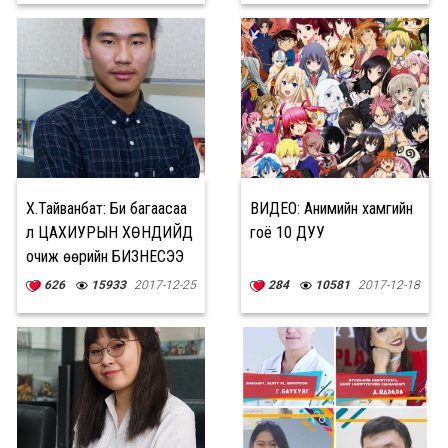
Х.Тайванбат: Би багаасаа
ВИДЕО: Анимийн хамгийн
л ЦАХИУРЫН ХӨНДИЙД
гоё 10 ДУУ
очиж өөрийн БИЗНЕСЭЭ
ЭХЛҮҮЛЭХИЙГ хүсдэг
626
15933
2017-12-25
284
10581
2017-12-18
байсан