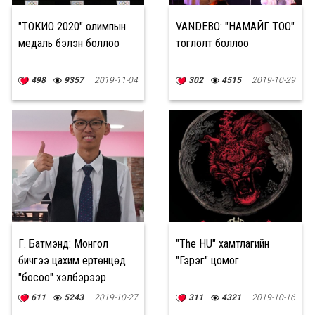
"ТОКИО 2020" олимпын
VANDEBO: "НАМАЙГ ТОО"
медаль бэлэн боллоо
тоглолт боллоо
498
9357
2019-11-04
302
4515
2019-10-29
Г. Батмэнд: Монгол
"The HU" хамтлагийн
бичгээ цахим ертөнцөд
"Гэрэг" цомог
"босоо" хэлбэрээр
хадгалахыг хүсэж байна
611
5243
2019-10-27
311
4321
2019-10-16