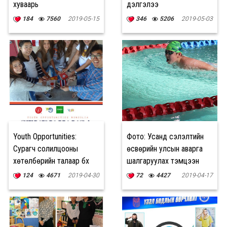
хуваарь
дэлгэлээ
184
7560
2019-05-15
346
5206
2019-05-03
Youth Opportunities:
Фото: Усанд сэлэлтийн
Сурагч солилцооны
өсвөрийн улсын аварга
хөтөлбөрийн талаар бүх
шалгаруулах тэмцээн
мэдээллийг нэг дороос
124
4671
2019-04-30
72
4427
2019-04-17
авах боломжтой