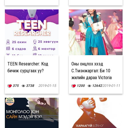
зарлагдлаа
бахархаж байсан
TEEN Researcher: Код
Оны онцлох хүүхэд
бичиж сурцгаах уу?
С.Түмэнжаргал: Би 10
жилийн дараа Victoria
Secret-ын тайзан дээр
375
3738
2019-01-15
1200
12642
2019-01-11
гэрэлтэх болно