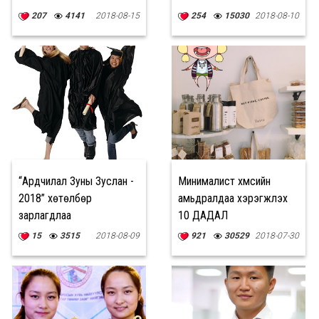
207
4141
2018-08-15
254
15030
2018-08-10
“Ардчилал Зуны Зуслан -
Минималист хүмүүсийн
2018” хөтөлбөр
амьдралдаа хэрэгжүүлэх
зарлагдлаа
10 ДАДАЛ
15
3515
2018-08-09
921
30529
2018-07-30