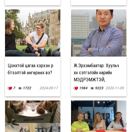
Цонхтой цагаа хэрхэн үр
Ж.Эрхэмбаатар: Хуульч
бүтээлтэй өнгөрөөх вэ?
хүн сэтгэлзүйн нарийн
МЭДРЭМЖТЭЙ,
мэтгэлцэх илтгэх
7
1722
2024-09-17
1984
9223
2020-11-09
ЧАДВАР эзэмшсэн байх
хэрэгтэй