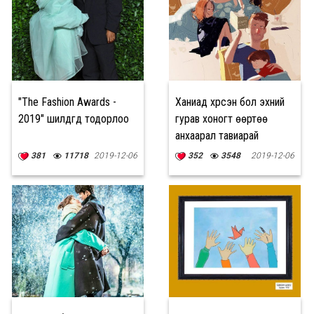
"The Fashion Awards -
Ханиад хүрсэн бол эхний
2019" шилдгүүд тодорлоо
гурав хоногт өөртөө
анхаарал тавиарай
381
11718
2019-12-06
352
3548
2019-12-06