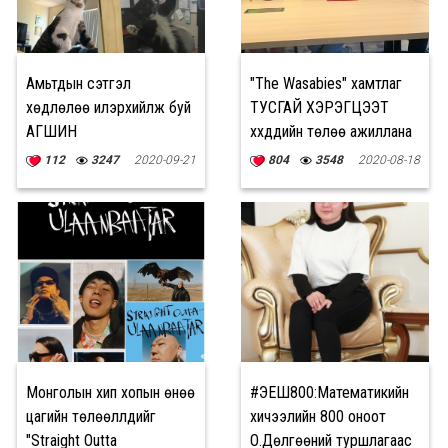
Амьтдын сэтгэл
"The Wasabies" хамтлаг
хөдлөлөө илэрхийлж буй
ТУСГАЙ ХЭРЭГЦЭЭТ
АГШИН
хүүхдүүдийн төлөө ажиллана
112
3247
2020-09-21
804
3548
2020-08-18
Монголын хип хопын өнөө
#ЭЕШ800:Математикийн
цагийн төлөөллүүдийг
хичээлийн 800 оноот
"Straight Outta
О.Дөлгөөний туршлагаас