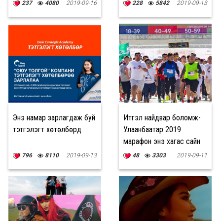
237
4080
2019-09-16
228
5842
2019-09-13
Энэ намар зарлагдаж буй
Итгэл найдвар боломж-
тэтгэлэгт хөтөлбөрүүд
Улаанбаатар 2019
марафон энэ хагас сайн
өдөр болно
796
8110
2019-09-13
48
3303
2019-09-11