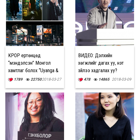
KPOP ертөнцөд
ВИДЕО: Дэлхийн
“мэндэлсэн” Монгол
хөгжлийг дагах уу, үнэт
хамтлаг болох “Uyanga &
зүйлээ хадгалах уу?
Rutuu”
1789
22750
2018-03-27
478
14865
2018-03-09