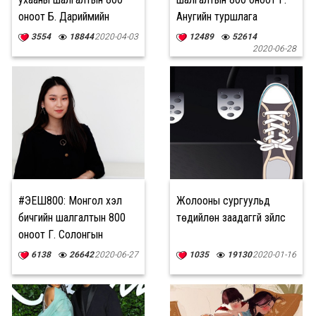
оноот Б. Дариймийн
Анугийн туршлага
туршлага
3554
18844
2020-04-03
12489
52614
2020-06-28
#ЭЕШ800: Монгол хэл
Жолооны сургуульд
бичгийн шалгалтын 800
төдийлөн заадаггүй зүйлс
оноот Г. Солонгын
зөвлөгөө
6138
26642
2020-06-27
1035
19130
2020-01-16