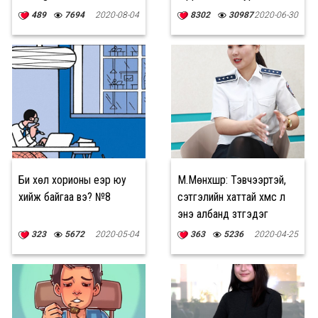
Ulaanbaatar"-аас
489
7694
2020-08-04
8302
30987
2020-06-30
Би хөл хорионы үеэр юу
М.Мөнхшүр: Тэвчээртэй,
хийж байгаа вэ? №8
сэтгэлийн хаттай хүмүүс л
энэ албанд зүтгэдэг
323
5672
2020-05-04
363
5236
2020-04-25