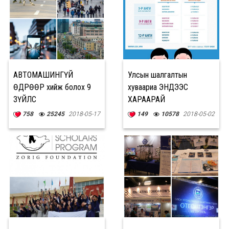
АВТОМАШИНГҮЙ
Улсын шалгалтын
ӨДРӨӨР хийж болох 9
хуваариа ЭНДЭЭС
ЗҮЙЛС
ХАРААРАЙ
758
25245
2018-05-17
149
10578
2018-05-02