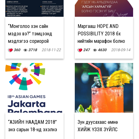
“Монголоо хэн сайн
Маргааш HOPE AND
мэдэх вэ?” тэмцээнд
POSSIBILITY 2018 бүх
мэдлэгээ сориорой
нийтийн марафон болно
360
3718
2018-11-22
247
4630
2018-09-14
“АЗИЙН НААДАМ 2018”
Зун дуусахаас өмнө
энэ сарын 18-нд эхэлнэ
ХИЙЖ ҮЗЭХ ЗҮЙЛС