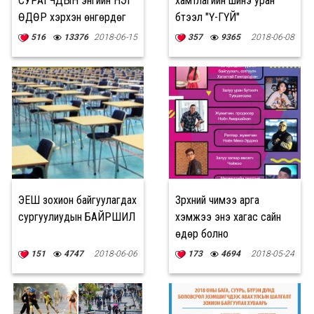
СУРАГЧДЫН энгийн НЭГ
хамтлагийн шинэ уран
ӨДӨР хэрхэн өнгөрдөг
бүтээл "Ү-ГҮЙ"
вэ?
516
13376
2018-06-15
357
9365
2018-06-08
ЭЕШ зохион байгуулагдах
Зүрхний чимээ арга
сургуулиудын БАЙРШИЛ
хэмжээ энэ хагас сайн
өдөр болно
151
4747
2018-06-06
173
4694
2018-05-24