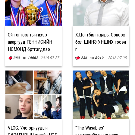
Ой тогтоолтын ихэр
Х.Цогтбилгүүндарь: Сонсох
аваргууд ГЕННИСИЙН
бол ШИНЭ УНШИХ гэсэн
НОМОНД бүртгэгдлээ
үг
383
10062
2018-07-27
236
8919
2018-07-05
VLOG: Улс орнуудын
“The Wasabies”