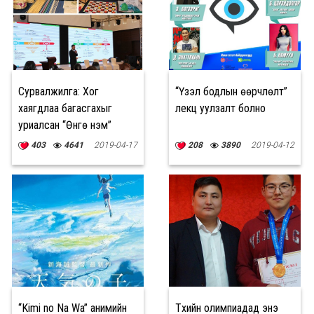
Сурвалжилга: Хог
“Үзэл бодлын өөрчлөлт”
хаягдлаа багасгахыг
лекц уулзалт болно
уриалсан “Өнгө нэм”
өдөрлөг боллоо
403
4641
2019-04-17
208
3890
2019-04-12
“Kimi no Na Wa” анимийн
Түүхийн олимпиадад энэ