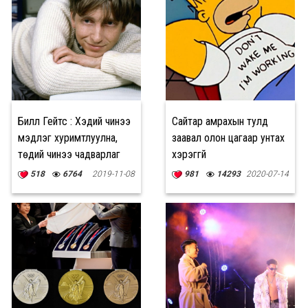
Билл Гейтс : Хэдий чинээ
Сайтар амрахын тулд
мэдлэг хуримтлуулна,
заавал олон цагаар унтах
төдий чинээ чадварлаг
хэрэггүй
болно
518
6764
2019-11-08
981
14293
2020-07-14