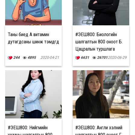
Таны биед А витамин
#ЭЕШ800: Биологийн
дутагдсаны шинж тэмдгүүд
шалгалтын 800 оноот Б.
Цацралын туршлага
244
4895
2020-04-21
6631
26701
2020-06-29
#ЭЕШ800: Нийгмийн
#ЭЕШ800: Англи хэлний
ухааны шалгалтын 800
шалгалтын 800 оноот Г.