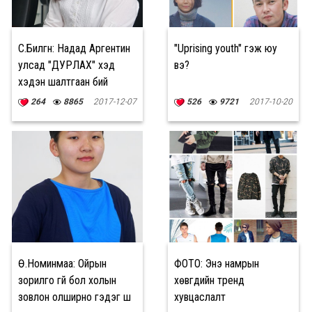
С.Билгүүн: Надад Аргентин
"Uprising youth" гэж юу
улсад "ДУРЛАХ" хэд
вэ?
хэдэн шалтгаан бий
264
8865
2017-12-07
526
9721
2017-10-20
Ө.Номинмаа: Ойрын
ФОТО: Энэ намрын
зорилго үгүй бол холын
хөвгүүдийн тренд
зовлон олширно гэдэг шүү
хувцаслалт