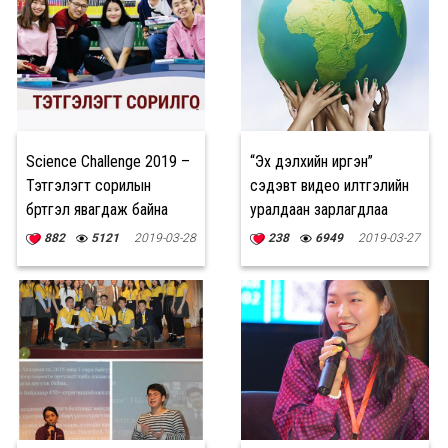
Science Challenge 2019 –
“Эх дэлхийн иргэн”
Тэтгэлэгт сорилын
сэдэвт видео илтгэлийн
бүртгэл явагдаж байна
уралдаан зарлагдлаа
882
5121
2019-03-28
238
6949
2019-03-27