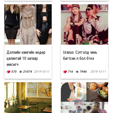
Дэлхийн хамгийн өндөр
Uranus: Сэтгэлд чинь
цалинтай 10 загвар
багтсан л бол бүтнэ
өмсөгч
575
21074
2019-10-11
716
7946
2019-10-11