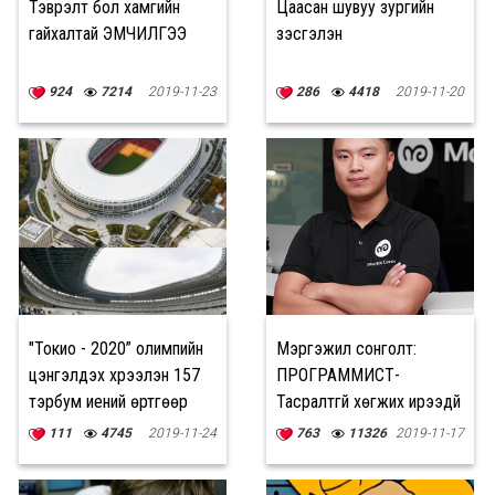
Тэврэлт бол хамгийн
Цаасан шувуу зургийн
гайхалтай ЭМЧИЛГЭЭ
үзэсгэлэн
924
7214
2019-11-23
286
4418
2019-11-20
"Токио - 2020” олимпийн
Мэргэжил сонголт:
цэнгэлдэх хүрээлэн 157
ПРОГРАММИСТ-
тэрбум иений өртгөөр
Тасралтгүй хөгжих ирээдүй
бослоо
111
4745
2019-11-24
763
11326
2019-11-17