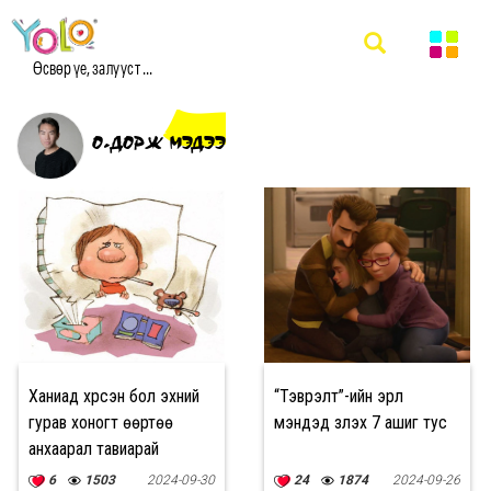
Өсвөр үе, залууст ...
О.ДОРЖ МЭДЭЭ
Ханиад хүрсэн бол эхний
“Тэврэлт”-ийн эрүүл
гурав хоногт өөртөө
мэндэд үзүүлэх 7 ашиг тус
анхаарал тавиарай
6
1503
2024-09-30
24
1874
2024-09-26