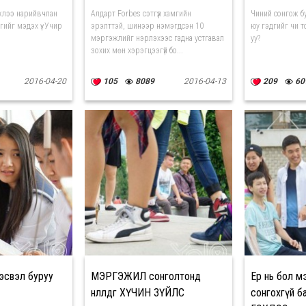
жлээ нарийвчлан
Алдарт Forbes сэтгүүл хамгийн
Чиний сонгож б
гийг мэдэх үү. Учир
эрэлттэй, шинээр нэмэгдсэн 10
юу гэдгийг чи 
мэргэжлийг нэрлэхээс гадна устгавал
уу?
зохих мөн хэрэгцээгүй бо...
2016-04-20
105
8089
2016-04-13
209
60
эсвэл буруу
МЭРГЭЖИЛ сонголтонд
Ер нь бол м
нөлөөлдөг ХҮЧИН ЗҮЙЛС
сонгохгүй б