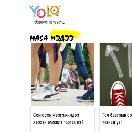
Өсвөр үе, залууст ...
MASA МЭДЭЭ
Сонгосон мэргэжилдээ
Гол баатрын орон
хэрхэн амжилт гаргах вэ?
тавиад үз!