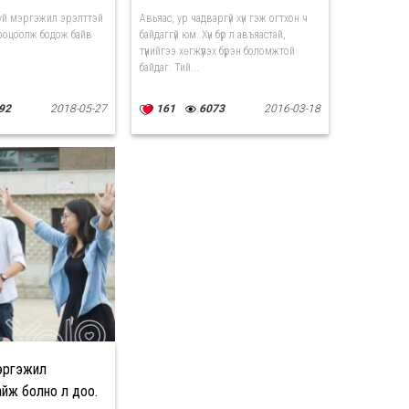
уй мэргэжил эрэлттэй
Авьяас, ур чадваргүй хүн гэж огтхон ч
тооцоолж бодож байв
байдаггүй юм. Хүн бүр л авъяастай,
түүнийгээ хөгжүүлэх бүрэн боломжтой
байдаг. Тий...
92
2018-05-27
161
6073
2016-03-18
эргэжил
айж болно л доо.