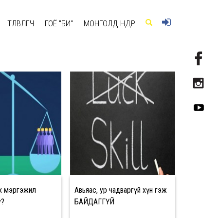
ТӨЛӨВЛӨГЧ
ГОЁ "БИ"
МОНГОЛД ӨНӨӨДӨР
ох мэргэжил
Авьяас, ур чадваргүй хүн гэж
у?
БАЙДАГГҮЙ