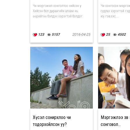
Чи мэргэжил сонголтоо хийсэн үү.
Чи сонгосон мэргэ
Хийсэн бол дараагийн алхам нь
судлах хэрэгтэй гэд
өөрийгөө бэлдэх хэрэгтэй болдог.
юу гэвээс....
123
5157
2016-04-25
25
4502
Хүсэл сонирхлоо чи
Мэргэжлээ зөв 
тодорхойлсон уу?
сонговол...