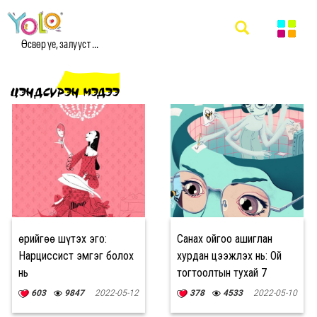
Өсвөр үе, залууст ...
ЦЭНДСҮРЭН МЭДЭЭ
Өөрийгөө шүтэх эго:
Санах ойгоо ашиглан
Нарциссист эмгэг болох
хурдан цээжлэх нь: Ой
нь
тогтоолтын тухай 7
баримт
603
9847
2022-05-12
378
4533
2022-05-10