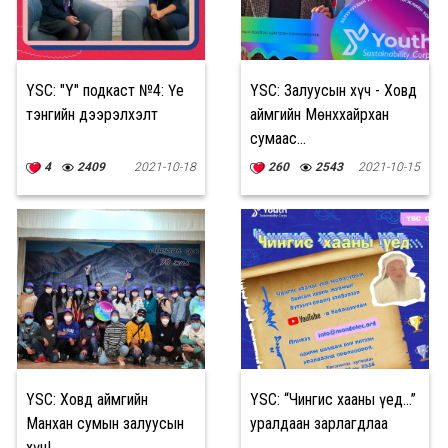
YSC: "Y" подкаст №4: Үе
YSC: Залуусын хүч - Ховд
тэнгийн дээрэлхэлт
аймгийн Мөнххайрхан
сумаас…
4
2409
2021-10-18
260
2543
2021-10-15
YSC: Ховд аймгийн
YSC: “Чингис хааны үед...”
Манхан сумын залуусын
уралдаан зарлагдлаа
хүч!