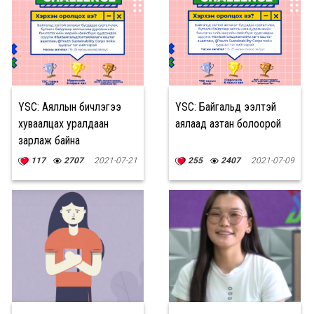
YSC: Аяллын бичлэгээ
YSC: Байгальд ээлтэй
хуваалцах уралдаан
аялаад азтан болоорой
зарлаж байна
117
2707
2021-07-21
255
2407
2021-07-09