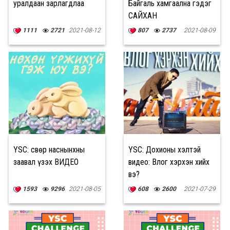
уралдаан зарлагдлаа
Байгаль хамгаална гэдэг
САЙХАН
1111
2721
2021-08-12
807
2737
2021-08-09
YSC: Өсвөр наснынхны
YSC: Дохионы хэлтэй
заавал үзэх ВИДЕО
видео: Влог хэрхэн хийх
вэ?
1593
9296
2021-08-05
608
2600
2021-07-29