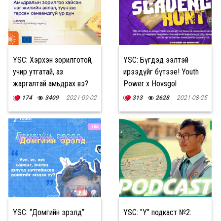
YSC: Хэрхэн зорилготой,
YSC: Бүгдэд ээлтэй
учир утгатай, аз
ирээдүйг бүтээе! Youth
жаргалтай амьдрах вэ?
Power x Hovsgol
174
3409
2021-09-02
313
2628
2021-08-25
YSC: “Домгийн эрэлд”
YSC: "Y" подкаст №2: