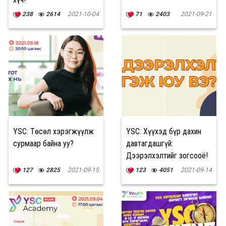
238
2614
2021-10-04
71
2403
2021-09-21
YSC: Төсөл хэрэгжүүлж
YSC: Хүүхэд бүр дахин
сурмаар байна уу?
давтагдашгүй:
Дээрэлхэлтийг зогсооё!
127
2825
2021-09-15
123
4051
2021-09-14