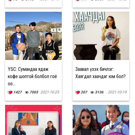
YSC: Сумандаа ядаж
Заавал үзэх бичлэг:
кофе шоптой болбол гоё
Хаягдал хаачдаг юм бол?
оо...
1427
7003
2021-10-25
207
3136
2021-10-19