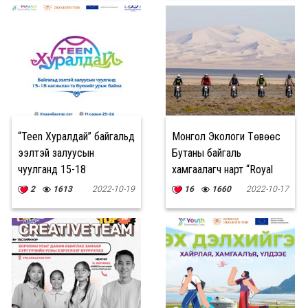
“Teen Хуралдай” байгальд
Монгол Экологи Төвөөс
ээлтэй залуусын
Бутаны байгаль
чуулганд 15-18
хамгаалагч нарт “Royal
насныхныг урьж байна
Enfield” мотоциклууд
2
1613
2022-10-19
16
1660
2022-10-17
хандивлалаа