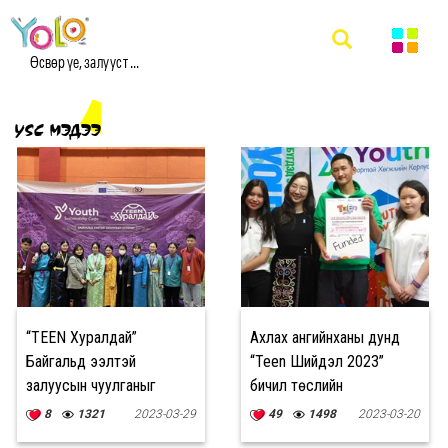
Өсвөр үе, залууст ...
YSC МЭДЭЭ
“TEEN Хуралдай”
Ахлах ангийнханы дунд
Байгальд ээлтэй
“Teen Шийдэл 2023”
залуусын чуулганыг
бичил төслийн
Өвөрхангай аймагт зохион
уралдааныг зарлалаа
8
1321
2023-03-29
49
1498
2023-03-20
байгууллаа