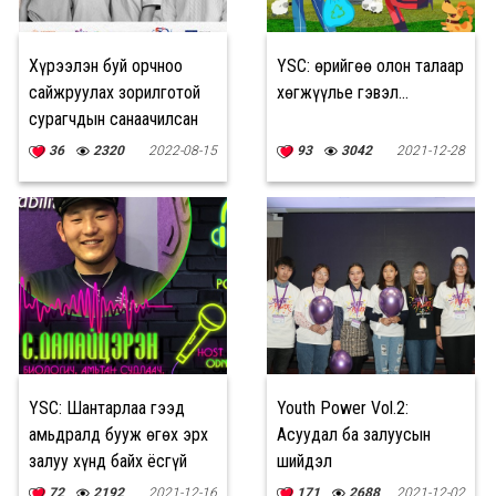
Хүрээлэн буй орчноо
YSC: Өөрийгөө олон талаар
сайжруулах зорилготой
хөгжүүлье гэвэл...
сурагчдын санаачилсан
10 төсөл
36
2320
2022-08-15
93
3042
2021-12-28
YSC: Шантарлаа гээд
Youth Power Vol.2:
амьдралд бууж өгөх эрх
Асуудал ба залуусын
залуу хүнд байх ёсгүй
шийдэл
72
2192
2021-12-16
171
2688
2021-12-02