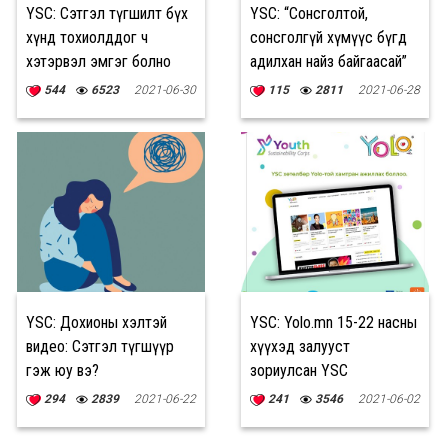
YSC: Сэтгэл түгшилт бүх
YSC: “Сонсголтой,
хүнд тохиолддог ч
сонсголгүй хүмүүс бүгд
хэтэрвэл эмгэг болно
адилхан найз байгаасай”
544
6523
2021-06-30
115
2811
2021-06-28
YSC: Дохионы хэлтэй
YSC: Yolo.mn 15-22 насны
видео: Сэтгэл түгшүүр
хүүхэд залууст
гэж юу вэ?
зориулсан YSC
хөтөлбөртэй хамтарч
294
2839
2021-06-22
241
3546
2021-06-02
ажиллана