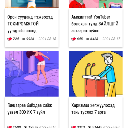
Орон сууцанд тэжээхэд
Амжилттай YouTuber
ТОХИРОМЖТОЙ
болохын тулд ЗАЙЛШГҮЙ
үүлдрийн ноход
анхаарах зүйлс
724
9926
2021-03-18
645
6428
2021-03-17
Ганцаараа байхдаа хийж
Харизмаа хөгжүүлэхэд
үзвэл ЗОХИХ 7 зүйл
тань туслах 7 арга
1688
19273
2021-03-15
3313
21442
2021-03-05