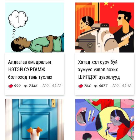
Алдаагаа амьдралын
Хятад хэл сурч буй
ҮНЭТЭЙ СУРГАМЖ
хүмүүс үзвэл зохих
болгоход тань туслах
ШИЛДЭГ цувралууд
зөвлөмжүүд
999
7346
2021-03-23
764
6677
2021-03-18