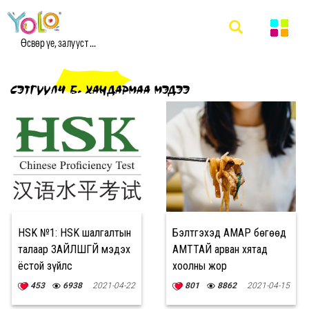
Өсвөр үе, залууст ...
СЭТГҮҮЛЧ Б. ХАНДАРМАА МЭДЭЭ
HSK №1: HSK шалгалтын
Бэлтгэхэд АМАР бөгөөд
талаар ЗАЙЛШГҮЙ мэдэх
АМТТАЙ арван хятад
ёстой зүйлс
хоолны жор
453
6938
2021-04-22
801
8862
2021-04-15