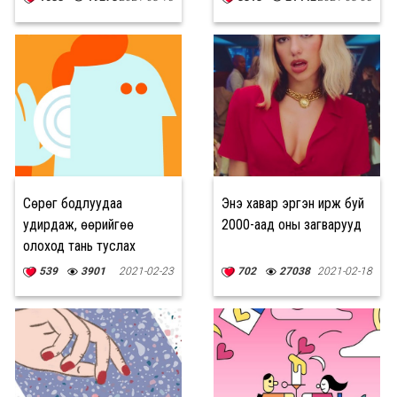
Сөрөг бодлуудаа
Энэ хавар эргэн ирж буй
удирдаж, өөрийгөө
2000-аад оны загварууд
олоход тань туслах
аргууд
539
3901
2021-02-23
702
27038
2021-02-18