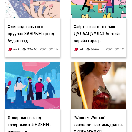
Хумсанд тань гэгээ
Хайртынхаа сэтгэлийг
оруулах ХАВРЫН трэнд
ДУЛААЦУУЛАХ бэлгийг
будалтууд
өөрийн гараар
бүтээгээрэй
351
11018
2021-02-16
94
3568
2021-02-12
Өсвөр насныханд
"Wonder Woman"
тохиромжтой БИЗНЕС
киноноос авах амьдралын
санаанууд
СУРГАМЖУУД