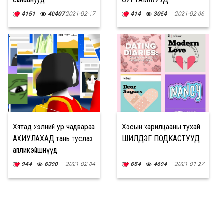
4151
40407
2021-02-17
414
3054
2021-02-06
Хятад хэлний ур чадвараа
Хосын харилцааны тухай
АХИУЛАХАД тань туслах
ШИЛДЭГ ПОДКАСТУУД
апликэйшнүүд
944
6390
2021-02-04
654
4694
2021-01-27