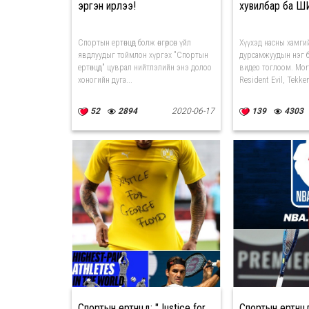
эргэн ирлээ!
хувилбар ба Ш
Спортын ертөнцөд болж өнгөрсөн үйл
Хүүхэд насны хамги
явдлуудыг тоймлон хүргэх "Спортын
дурсамжуудын нэг б
ертөнцөд" цуврал нийтлэлийн энэ долоо
видео тоглоом. Mor
хоногийн дуга...
Resident Evil, Tekken
52
2894
2020-06-17
139
4303
Спортын ертөнцөд: "Justice for
Спортын ертөнцө