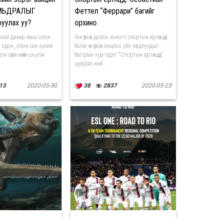
МЬДРАЛЫГ
Феттел “Феррари” багийг
руулах уу?
орхино
лхий даяар маш олон
Өнгөрсөн долоо хоногт спортын ертөнцөд
 одон, олон сая хүний
болж өнгөрсөн онцлох үйл явдлуудыг
 сөрөг нөлөөг үзүүлж
багцлан хүргэдэг "Спортын ертөнцөд"
цуврал ний...
13
2020-05-30
38
2837
2020-05-23