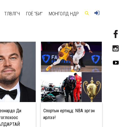
ТӨЛӨВЛӨГЧ
ГОЁ "БИ"
МОНГОЛД ӨНӨӨДӨР
еонардо Ди
Спортын ертөнцөд: NBA эргэн
тоглохоос
ирлээ!
 АЛДАРТАЙ