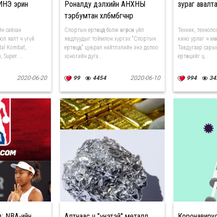
ИНЭ эрин
Роналду дэлхийн АНХНЫ
зураг авалт
тэрбумтан хөлбөмбөгчнөөр
тодорлоо
йн сайхан
Спортын ертөнцөд болж өнгөрсөн үйл
Техник, техноло
ол яалт ч үгүй
явдлуудыг тоймлон хүргэх "Спортын
кино урлаг ч мөн
tal Kombat,
ертөнцөд" цуврал нийтлэлийн энэ долоо
Тавдугаар сары
, Super ...
хоногийн дуга...
ертөнцийг ц...
2020-06-20
99
4454
2020-06-10
994
34
д: NBA-ийн
Алтнаас ч "үнэтэй" металл
Коронавирус