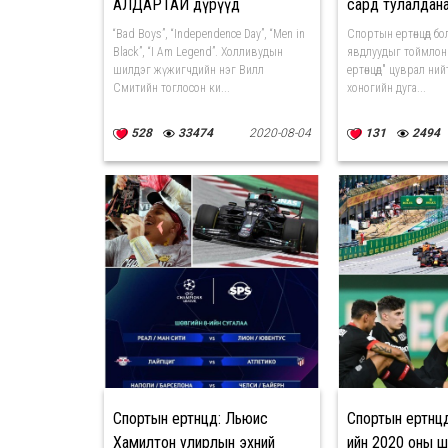
АЛДАРТАЙ дүрүүд
сард тулалдан
“Bad Boys”, “Independence Day”, “Men in
Спортын ертөнцөд бол
Black”, “I Am Legend”. Холливудын
явдлуудыг тоймлон
шилдэг жүжигчдийн нэг Вилл
ертөнцөд" цуврал ни
Смитийн тоглосон ки...
хоногийн дуга...
528
33474
2020-08-04
131
2494
Спортын ертөнцөд: Льюис
Спортын ертөнцө
Хамилтон улирлын эхний
ийн 2020 оны ш