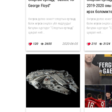
George Floyd"
2019-2020 оны
ирэх боломжт
Өнгөрсөн долоо хоногт спортын ертөнцөд
Өнгөрсөн долоо хоног
болж өнгөрсөн онцлох үйл явдлуудыг
болж өнгөрсөн онцло
багцлан хүргэдэг "Спортын ертөнцөд"
багцлан хүргэдэг "С
цуврал ний...
цуврал ний...
120
2655
2020-06-05
215
3124