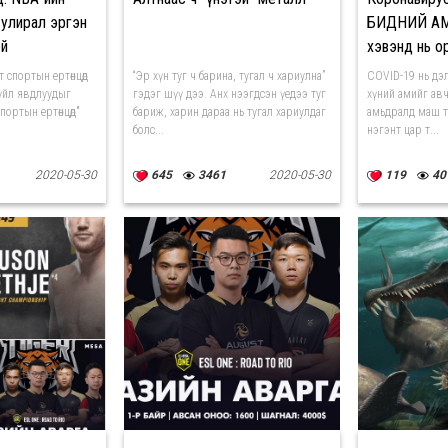
 улирал эргэн
БИДНИЙ А
ой
хэвэнд нь о
т спортын ертөнцөд
“Эр хүн туг ч барина, тугал ч хариулна”
COVID-19 нь дэ
х үйл явдлуудыг
гэдэг шүү дээ. Анх нээгдсэн үедээ туг
хүний амийг авч
портын ертөнцөд"
бариж, харин дараа нь тугал хариулдаг
амьдралд маш том
болс...
нэгэнт цар т...
2020-05-30
645
3461
2020-05-30
119
40