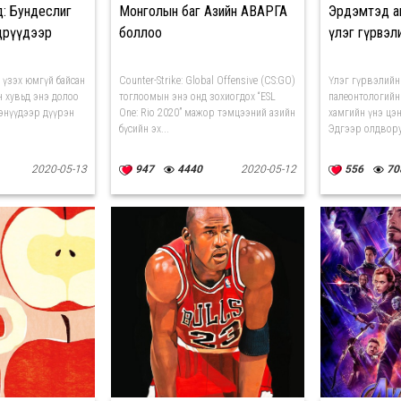
д: Бундеслиг
Монголын баг Азийн АВАРГА
Эрдэмтэд а
өдрүүдээр
боллоо
үлэг гүрвэл
үзэх юмгүй байсан
Counter-Strike: Global Offensive (CS:GO)
Үлэг гүрвэлийн 
 хувьд энэ долоо
тоглоомын энэ онд зохиогдох “ESL
палеонтологийн
энүүдээр дүүрэн
One: Rio 2020” мажор тэмцээний азийн
хамгийн үнэ цэ
бүсийн эх...
Эдгээр олдвору
2020-05-13
947
4440
2020-05-12
556
70