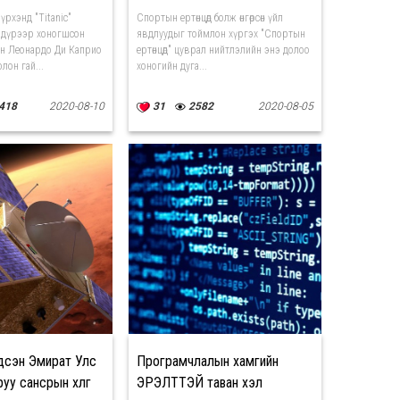
үрхэнд "Titanic"
Спортын ертөнцөд болж өнгөрсөн үйл
 дүрээр хоногшсон
явдлуудыг тоймлон хүргэх "Спортын
н Леонардо Ди Каприо
ертөнцөд" цуврал нийтлэлийн энэ долоо
лон гай...
хоногийн дуга...
418
2020-08-10
31
2582
2020-08-05
дсэн Эмират Улс
Програмчлалын хамгийн
уу сансрын хөлгөө
ЭРЭЛТТЭЙ таван хэл