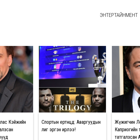
ЭНТЕРТАЙНМЕНТ
лас Кэйжийн
Спортын ертөнцөд: Аваргуудын
Жүжигчин Л
алзсан
лиг эргэн ирлээ!
Каприогийн 
рүүд
татгалзсан