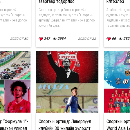
а
аваргаар тодорлоо
илгээлээ
ж өнгөрсөн үйл
Спортын ертөнцөд болж өнгөрсөн үйл
Арабын Нэгдсэн
 хүргэх "Спортын
явдлуудыг тоймлон хүргэх "Спортын
судлалын түүхэ
йтлэлийн энэ долоо
ертөнцөд" цуврал нийтлэлийн энэ долоо
явдлын нэг хэс
хоногийн дуга...
гарагийг судлаха
2020-07-30
347
2984
2020-07-22
66
282
д: “Формула 1”-
Спортын ертөнцөд: Ливерпүүл
Спортын ертө
инэхэн улирал
клубийн 30 жилийн хүлээлт
World Asia 