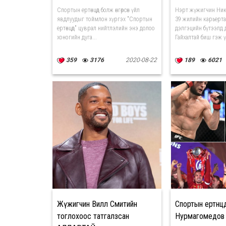
Спортын ертөнцөд болж өнгөрсөн үйл
Нэрт жүжигчин Ник
явдлуудыг тоймлон хүргэх "Спортын
39 жилийн карьерта
ертөнцөд" цуврал нийтлэлийн энэ долоо
дэлгэцийн бүтээлд д
хоногийн дуга...
Гайхалтай биш гэж үү
359
3176
2020-08-22
189
6021
Жүжигчин Вилл Смитийн
Спортын ертөнцө
тоглохоос татгалзсан
Нурмагомедов 