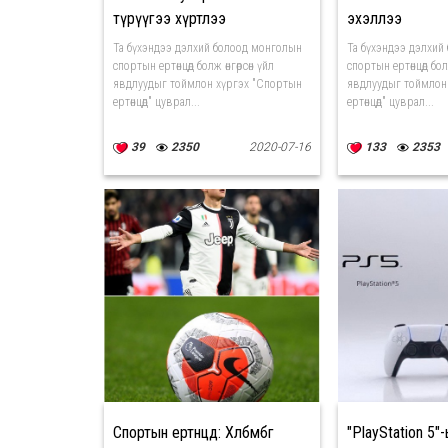
түрүүгээ хүртлээ
эхэллээ
Та бүхэндээ дэлхий болоод монголын
Та бүхэндээ дэлхий
спортын ертөнцөд болж өнгөрсөн үйл
спортын ертөнцөд болж
явдлуудыг тоймлон хүргэх "Спортын
явдлуудыг тоймлон
ертөнцөд" цуврал...
ертөнцөд" цуврал...
39
2350
2020-07-16
133
2353
Спортын ертөнцөд: Хөлбөмбөг
"PlayStation 5