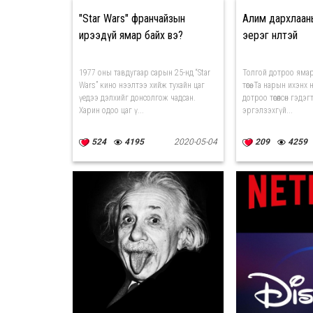
"Star Wars" франчайзын
Алим дархлаан
ирээдүй ямар байх вэ?
эерэг нөлөөтэй
1977 оны тавдугаар сарын 25-нд “Star
Толгой дотроо ямар
Wars” кино нээлтээ хийж тухайн цаг
төсөө. Та нарын ихэн
үедээ дэлхийг донсолгож чадсан.
дотроо төсөөлсөн гэдэ
Харин одоо цаг ү...
эргэлзэхгүй...
524
4195
2020-05-04
209
4259