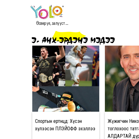
Өсвөр үе, залууст ...
Э. АНХ-ЭРДЭНЭ МЭДЭЭ
Спортын ертөнцөд: Хүсэн
Жүжигчин Нико
хүлээсэн ПЛЭЙОФФ эхэллээ
тоглохоос татг
АЛДАРТАЙ дү