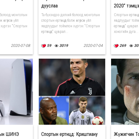
дууслаа
2020” тэмц
 болоод монголын
Та бүхэндээ дэлхий болоод монголын
Спортын ертөнцөд
 өнгөрсөн үйл
спортын ертөнцөд болж өнгөрсөн үйл
явдлуудыг тойм
 хүргэх "Спортын
явдлуудыг тоймлон хүргэх "Спортын
ертөнцөд" цувра
ертөнцөд" цуврал...
хоногийн дуга...
2020-07-08
59
3019
2020-07-04
269
30
"-ын ШИНЭ
Спортын ертөнцөд: Криштиану
Жүжигчин To