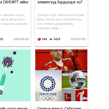
аа САНСАРТ хийнэ
элементүүд бүрдүүлдэг вэ?
ги хөгжихийн хэрээр
Хүний бие гэдэг гайхалтай цогц систем
 хөгжиж байгаа билээ.
билээ. Химийн үелэх системийн маш
н эхэнд кино урлагийн
олон элементүүд бидний биед
агуулагдаж байдаг. Т...
23
2020-06-09
246
7424
2020-07-02
ийн эсрэг вакцин
Спортын ертөнцөд: Себастиан