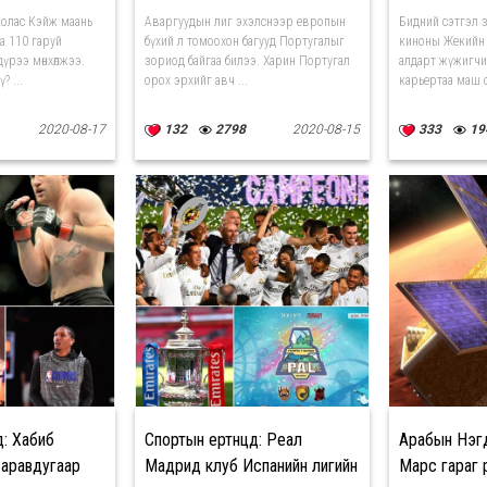
дүрүүд
олас Кэйж маань
Аваргуудын лиг эхэлснээр европын
Бидний сэтгэл з
а 110 гаруй
бүхий л томоохон багууд Португалыг
киноны Жекийн
үрээ мөнхөлжээ.
зориод байгаа билээ. Харин Португал
алдарт жүжигчи
? ...
орох эрхийг авч ...
карьертаа маш о
2020-08-17
132
2798
2020-08-15
333
19
д: Хабиб
Спортын ертөнцөд: Реал
Арабын Нэг
аравдугаар
Мадрид клуб Испанийн лигийн
Марс гараг р