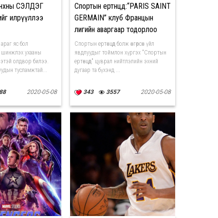
нхны СЭЛДЭГ
Спортын ертөнцөд:“PARIS SAINT
ийг илрүүллээ
GERMAIN” клуб Францын
лигийн аваргаар тодорлоо
араг яс бол
Спортын ертөнцөд болж өнгөрсөн үйл
 шинжлэх ухааны
явдлуудыг тоймлон хүргэх "Спортын
нэтэй олдвор билээ.
ертөнцөд" цуврал нийтлэлийн эхний
удын тусламжтай...
дугаар та бүхэнд ...
88
2020-05-08
343
3557
2020-05-08