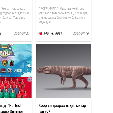
 Эмират Улс сансар
ПРОГРАМЧЛАЛ. Одоо цаг үеийг энэ
нд тодоор бичигдэх үйл
үггүйгээр төсөөлөх боломжгүй. Дэлхий цаг,
эг боллоо. Тэд Марс
минут, секунд бүрт хөгжиж байгаа энэ
...
үед бидни...
6
2020-07-21
540
5539
2020-07-16
нцөд: “Perfect
Хоёр хөл дээрээ явдаг матар
League Summer
гэв үү?