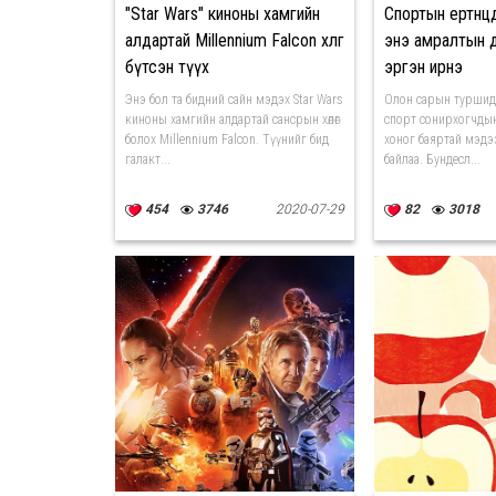
"Star Wars" киноны хамгийн
Спортын ертөнцө
алдартай Millennium Falcon хөлөг
энэ амралтын 
бүтсэн түүх
эргэн ирнэ
Энэ бол та бидний сайн мэдэх Star Wars
Олон сарын туршид 
киноны хамгийн алдартай сансрын хөлөг
спорт сонирхогчдын
болох Millennium Falcon. Түүнийг бид
хоног баяртай мэдэ
галакт...
байлаа. Бундесл...
454
3746
2020-07-29
82
3018