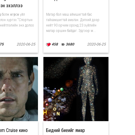
ээн эхэллээ
 болж өнгөрсөн үйл
Матар бол маш аймшигтай бас
лон хүргэх "Спортын
гайхамшигтай амьтан. Дэлхий дээр
л нийтлэлийн энэ долоо
нийт 90 орчим оронд 23 зүйлийн
матар оршин байдаг. Эдгээр м...
75
2020-06-25
458
3680
2020-06-25
m Cruise кино
Бидний биеийг ямар