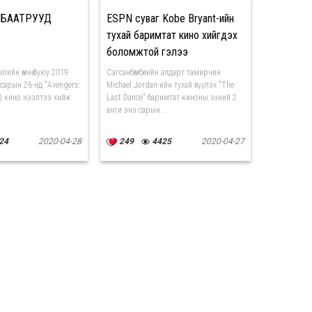
йн БААТРУУД
ESPN суваг Kobe Bryant-ийн
тухай баримтат кино хийгдэх
боломжтой гэлээ
лийн өмнө буюу 2019
Сагсанбөмбөгийн алдарт тамирчин
 сарын 26-нд "Avengers:
Michael Jordan-ийн тухай өгүүлэх "The
) кино нээлтээ хийж
Last Dance" баримтат киноны эхний 2
анги энэ сарын...
24
2020-04-28
249
4425
2020-04-27