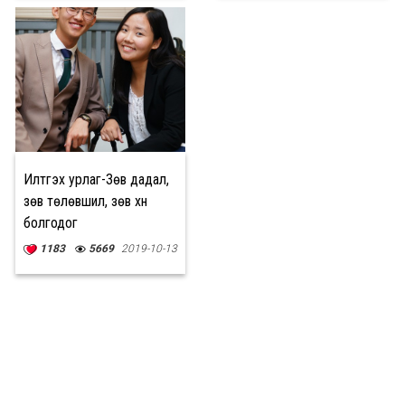
Илтгэх урлаг-Зөв дадал,
зөв төлөвшил, зөв хүн
болгодог
1183
5669
2019-10-13