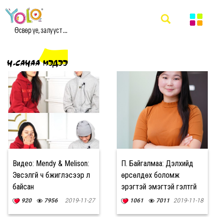
Өсвөр үе, залууст ...
Н.САНАА МЭДЭЭ
Видео: Mendy & Melison:
П. Байгалмаа: Дэлхийд
Эвсэлгүй ч бүжиглэсээр л
өрсөлдөх боломж
байсан
эрэгтэй эмэгтэй гэлтгүй
бид бүгдэд бий
920
7956
2019-11-27
1061
7011
2019-11-18