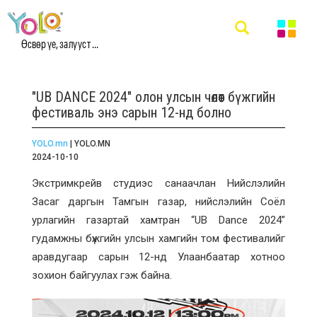
Өсвөр үе, залууст ...
"UB DANCE 2024" олон улсын чөлөөт бүжгийн
фестиваль энэ сарын 12-нд болно
YOLO.mn
| YOLO.MN
2024-10-10
Экстримкрейв студиэс санаачлан Нийслэлийн
Засаг даргын Тамгын газар, нийслэлийн Соёл
урлагийн газартай хамтран “UB Dance 2024”
гудамжны бүжгийн улсын хамгийн том фестивалийг
аравдугаар сарын 12-нд Улаанбаатар хотноо
зохион байгуулах гэж байна.