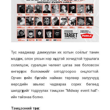
Тус наадмаар дамжуулан их хотын соёлыг танин
мэдүүлж, олон улсын нэр хүндтэй зочидтой туршлага
солилцож, суралцан чөлөөт цагаа зөв боловсон
өнгөрүүлэх боломжийг олгодгоороо онцлогтой.
Орчин үеийн бүжгийн найман төрлөөр залуучууд
өөрсдийн авьяас чадвараа сорих бөгөөд
шилдгүүдийг тодруулах тэмцээн “Midway event hall"-
ийн тайзнаа болно.
Тэмцээний төрөл: