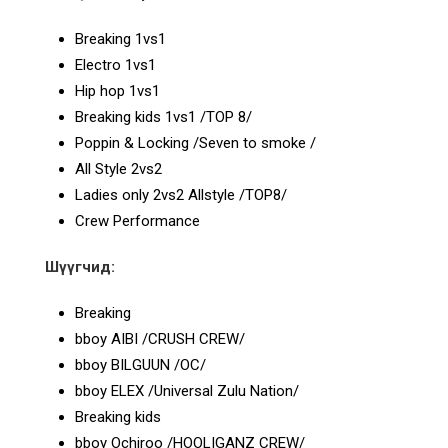
Breaking 1vs1
Electro 1vs1
Hip hop 1vs1
Breaking kids 1vs1 /TOP 8/
Poppin & Locking /Seven to smoke /
All Style 2vs2
Ladies only 2vs2 Allstyle /TOP8/
Crew Performance
Шүүгчид:
Breaking
bboy AIBI /CRUSH CREW/
bboy BILGUUN /OC/
bboy ELEX /Universal Zulu Nation/
Breaking kids
bboy Ochiroo /HOOLIGANZ CREW/