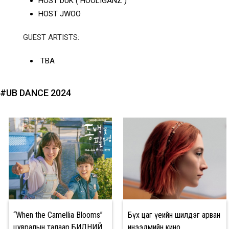
HOST DUK ( HOOLIGANZ )
HOST JWOO
GUEST ARTISTS:
TBA
#UB DANCE 2024
“When the Camellia Blooms”
Бүх цаг үеийн шилдэг арван
цувралын талаар БИДНИЙ
инээдмийн кино