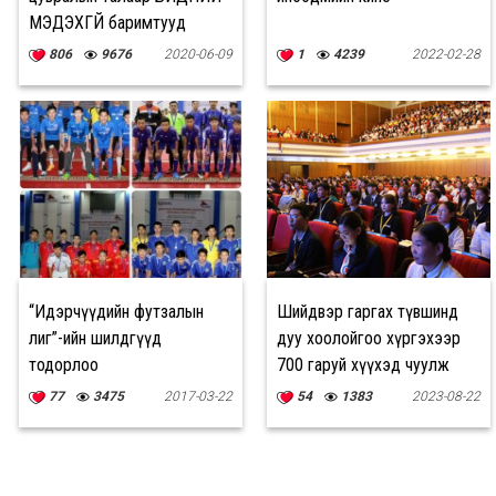
МЭДЭХГҮЙ баримтууд
806
9676
2020-06-09
1
4239
2022-02-28
“Идэрчүүдийн футзалын
Шийдвэр гаргах түвшинд
лиг”-ийн шилдгүүд
дуу хоолойгоо хүргэхээр
тодорлоо
700 гаруй хүүхэд чуулж
байна
77
3475
2017-03-22
54
1383
2023-08-22