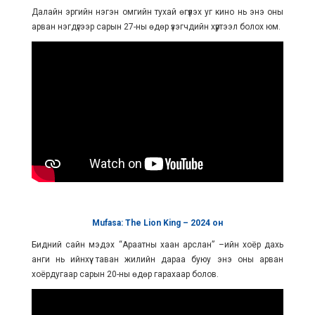
Далайн эргийн нэгэн омгийн тухай өгүүлэх уг кино нь энэ оны
арван нэгдүгээр сарын 27-ны өдөр үзэгчдийн хүртээл болох юм.
Mufasa: The Lion King – 2024
он
Бидний сайн мэдэх “Араатны хаан арслан” –ийн хоёр дахь
анги нь ийнхүү таван жилийн дараа буюу энэ оны арван
хоёрдугаар сарын 20-ны өдөр гарахаар болов.