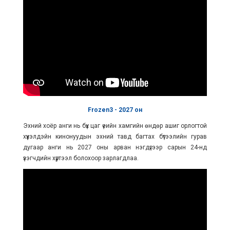
Frozen3 - 2027
он
Эхний хоёр анги нь бүх цаг үеийн хамгийн өндөр ашиг орлогтой
хүүхэлдэйн кинонуудын эхний тавд багтах бүтээлийн гурав
дугаар анги нь 2027 оны арван нэгдүгээр сарын 24-нд
үзэгчдийн хүртээл болохоор зарлагдлаа.