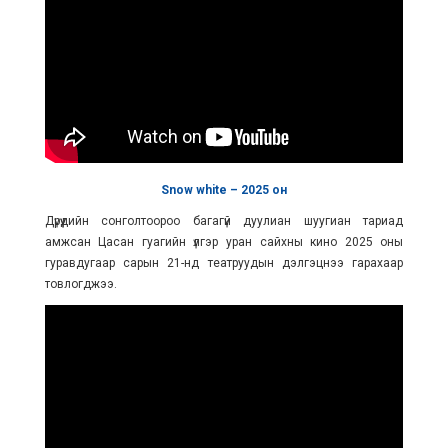
Snow white – 2025
он
Дүрүүдийн сонголтоороо багагүй дуулиан шуугиан тариад
амжсан Цасан гуагийн үлгэр уран сайхны кино 2025 оны
гуравдугаар сарын 21-нд театруудын дэлгэцнээ гарахаар
товлогджээ.