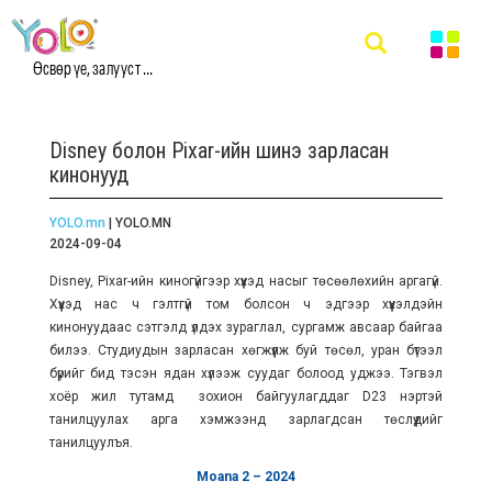
Өсвөр үе, залууст ...
Disney болон Pixar-ийн шинэ зарласан
кинонууд
YOLO.mn
| YOLO.MN
2024-09-04
Disney, Pixar-ийн киногүйгээр хүүхэд насыг төсөөлөхийн аргагүй.
Хүүхэд нас ч гэлтгүй том болсон ч эдгээр хүүхэлдэйн
кинонуудаас сэтгэлд үлдэх зураглал, сургамж авсаар байгаа
билээ. Студиудын зарласан хөгжүүлж буй төсөл, уран бүтээл
бүрийг бид тэсэн ядан хүлээж суудаг болоод уджээ. Тэгвэл
хоёр жил тутамд зохион байгуулагддаг D23 нэртэй
танилцуулах арга хэмжээнд зарлагдсан төслүүдийг
танилцуулъя.
Moana 2
– 2024