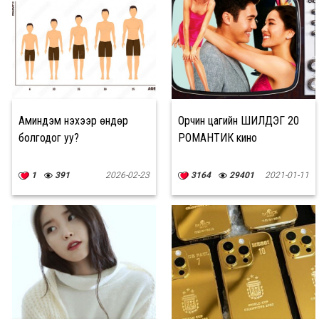
Аминдэм үнэхээр өндөр
Орчин цагийн ШИЛДЭГ 20
болгодог уу?
РОМАНТИК кино
1
391
2026-02-23
3164
29401
2021-01-11