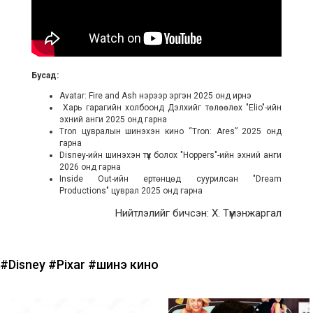
Бусад:
Avatar: Fire and Ash нэрээр эргэн 2025 онд ирнэ
Харь гарагийн холбоонд Дэлхийг төлөөлөх "Elio"-ийн
эхний анги 2025 онд гарна
Tron цувралын шинэхэн кино “Tron: Ares” 2025 онд
гарна
Disney-ийн шинэхэн түүх болох "Hoppers"-ийн эхний анги
2026 онд гарна
Inside Out-ийн ертөнцөд суурилсан "Dream
Productions" цуврал 2025 онд гарна
Нийтлэлийг бичсэн: Х. Түмэнжаргал
#Disney
#Pixar
#шинэ кино