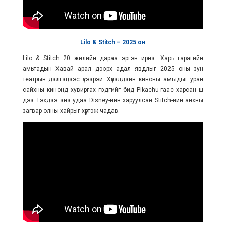
Lilo & Stitch – 2025
он
Lilo & Stitch 20 жилийн дараа эргэн ирнэ. Харь гарагийн
амьтадын Хавай арал дээрх адал явдлыг 2025 оны зун
театрын дэлгэцээс үзээрэй. Хүүхэлдэйн киноны амьтдыг уран
сайхны кинонд хувиргах гэдгийг бид Pikachu-гаас харсан шүү
дээ. Гэхдээ энэ удаа Disney-ийн харуулсан Stitch-ийн анхны
загвар олны хайрыг хүртэж чадав.