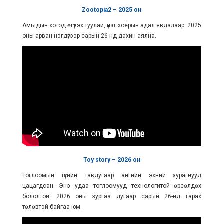
Zootopia2 – 2025
он
Амьтдын хотод өгүүлэх туулай, үнэг хоёрын адал явдалаар 2025
оны арван нэгдүгээр сарын 26-нд дахин аялна.
Toy story – 2026
он
Тоглоомын түүхийн тавдугаар ангийн эхний зурагнууд
цацагдсан. Энэ удаа тоглоомууд технологитой өрсөлдөх
бололтой. 2026 оны зургаа дугаар сарын 26-нд гарах
төлөвтэй байгаа юм.