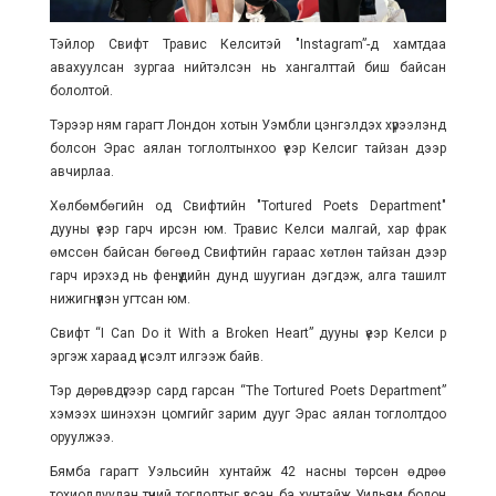
Тэйлор Свифт Травис Келситэй "Instagram”-д хамтдаа
авахуулсан зургаа нийтэлсэн нь хангалттай биш байсан
бололтой.
Тэрээр ням гарагт Лондон хотын Уэмбли цэнгэлдэх хүрээлэнд
болсон Эрас аялан тоглолтынхоо үеэр Келсиг тайзан дээр
авчирлаа.
Хөлбөмбөгийн од Свифтийн "Tortured Poets Department"
дууны үеэр гарч ирсэн юм. Травис Келси малгай, хар фрак
өмссөн байсан бөгөөд Свифтийн гараас хөтлөн тайзан дээр
гарч ирэхэд нь фенүүдийн дунд шуугиан дэгдэж, алга ташилт
нижигнүүлэн угтсан юм.
Свифт “I Can Do it With a Broken Heart” дууны үеэр Келси рүү
эргэж хараад үнсэлт илгээж байв.
Тэр дөрөвдүгээр сард гарсан “The Tortured Poets Department”
хэмээх шинэхэн цомгийг зарим дууг Эрас аялан тоглолтдоо
оруулжээ.
Бямба гарагт Уэльсийн хунтайж 42 насны төрсөн өдрөө
тохиолдуулан түүний тоглолтыг үзсэн ба хунтайж Уильям болон