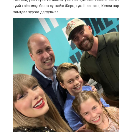
түүний хоёр хүүхэд болох хунтайж Жорж, гүнж Шарлотта, Келси нар
хамтдаа зургаа даруулжээ.