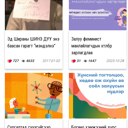
Эд Шираны ШИНЭ ДУУ энэ
Залуу феминист
баасан гарагт “мэндэлнэ”
манлайлагчдын хөтөлбөр
зарлагдлаа
727
4633
2017-01-02
31
1647
2023-10-28
Сургалтад суухгүйгээр
Богино хэмжээний дүрс