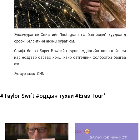
Энэхүү зураг нь Свифтийн "Instagram-н албан ёсны" хуудсанд
орсон Келсигийн анхны зураг юм.
Свифт болон Super Bowl-ийн гурван удаагийн аварга Келси
нар есдүгээр сараас хойш хайр сэтгэлийн холбоотой байгаа
аж.
Эх сурвалж: CNN
#Taylor Swift
#оддын тухай
#Eras Tour"