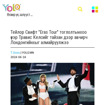
Өсвөр үе, залууст ...
Тейлор Свифт "Eras Tour" тоглолтынхоо
үеэр Травис Келсийг тайзан дээр авчирч
Лондонгийнхыг алмайруулжээ
Т.Онон
| YOLO.MN
2024-06-24