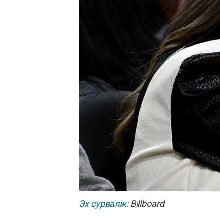
Эх сурвалж:
Billboard