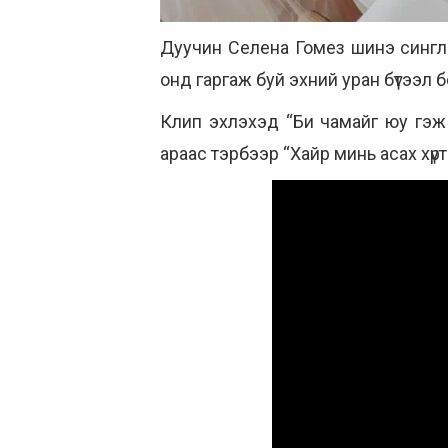
Дуучин Селена Гомез шинэ сингл б
онд гаргаж буй эхний уран бүтээл 
Клип эхлэхэд “Би чамайг юу гэж н
араас тэрбээр “Хайр минь асах хүртэ