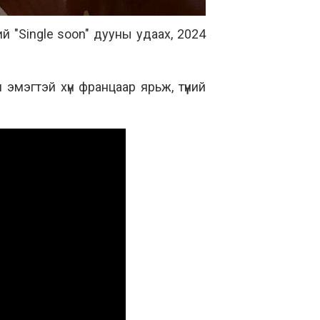
й "Single soon" дууны удаах, 2024
эмэгтэй хүн францаар ярьж, түүний