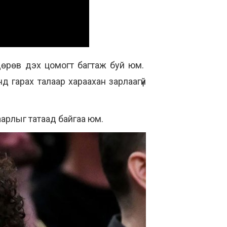
й дөрөв дэх цомогт багтаж буй юм.
нд гарах талаар хараахан зарлаагүй
аарлыг татаад байгаа юм.