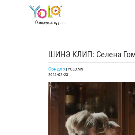
Өсвөр үе, залууст ...
ШИНЭ КЛИП: Селена Гоме
Сондор
| YOLO.MN
2024-02-23