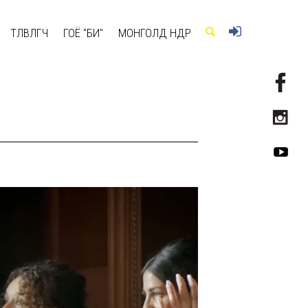
ТӨЛӨВЛӨГЧ
ГОЁ "БИ"
МОНГОЛД ӨНӨӨДӨР