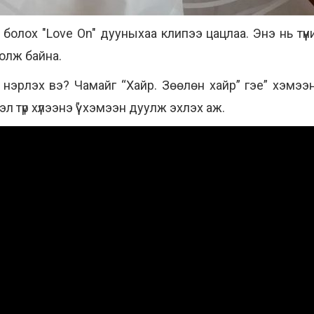
олох "Love On" дууныхаа клипээ цацлаа. Энэ нь түүни
болж байна.
эрлэх вэ? Чамайг “Хайр. Зөөлөн хайр” гэе” хэмээн 
л түр хүлээнэ үү” хэмээн дуулж эхлэх аж.