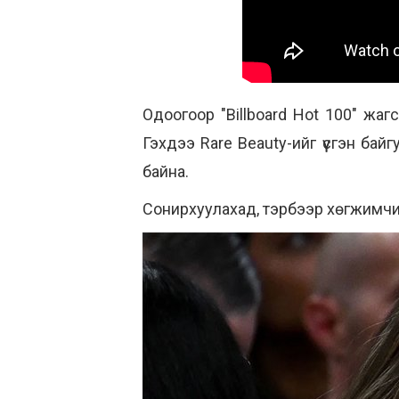
Одоогоор "Billboard Hot 100" жаг
Гэхдээ Rare Beauty-ийг үүсгэн бай
байна.
Сонирхуулахад, тэрбээр хөгжимчин