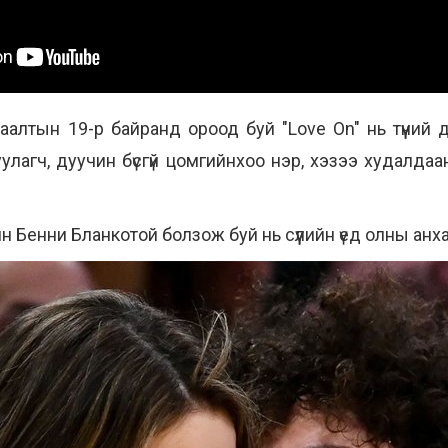
саалтын 19-р байранд ороод буй "Love On" нь түүни
гуулагч, дуучин бүсгүй цомгийнхоо нэр, хэзээ худалдаа
 Бенни Бланкотой болзож буй нь сүүлийн үед олны анх