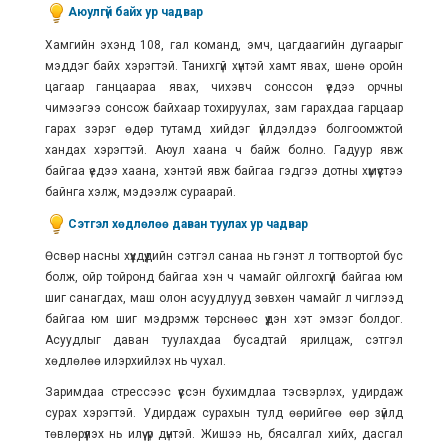
Аюулгүй байх ур чадвар
Хамгийн эхэнд 108, гал команд, эмч, цагдаагийн дугаарыг
мэддэг байх хэрэгтэй. Танихгүй хүнтэй хамт явах, шөнө оройн
цагаар ганцаараа явах, чихэвч сонссон үедээ орчны
чимээгээ сонсож байхаар тохируулах, зам гарахдаа гарцаар
гарах зэрэг өдөр тутамд хийдэг үйлдэлдээ болгоомжтой
хандах хэрэгтэй. Аюул хаана ч байж болно. Гадуур явж
байгаа үедээ хаана, хэнтэй явж байгаа гэдгээ дотны хүмүүстээ
байнга хэлж, мэдээлж сураарай.
Сэтгэл хөдлөлөө даван туулах ур чадвар
Өсвөр насны хүүхдүүдийн сэтгэл санаа нь гэнэт л тогтвортой бус
болж, ойр тойронд байгаа хэн ч чамайг ойлгохгүй байгаа юм
шиг санагдах, маш олон асуудлууд зөвхөн чамайг л чиглээд
байгаа юм шиг мэдрэмж төрснөөс үүдэн хэт эмзэг болдог.
Асуудлыг даван туулахдаа бусадтай ярилцаж, сэтгэл
хөдлөлөө илэрхийлэх нь чухал.
Заримдаа стрессээс үүссэн бухимдлаа тэсвэрлэх, удирдаж
сурах хэрэгтэй. Удирдаж сурахын тулд өөрийгөө өөр зүйлд
төвлөрүүлэх нь илүү үр дүнтэй. Жишээ нь, бясалгал хийх, дасгал