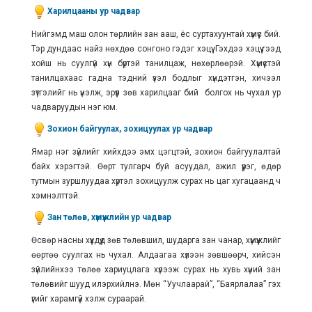
Харилцааны ур чадвар
Нийгэмд маш олон төрлийн зан ааш, ёс суртахуунтай хүмүүс бий.
Тэр дундаас найз нөхдөө сонгоно гэдэг хэцүү. Гэхдээ хэцүү гээд
хойш нь суулгүй хүн бүртэй танилцаж, нөхөрлөөрэй. Хүмүүстэй
танилцахаас гадна тэдний үзэл бодлыг хүндэтгэн, хичээл
зүтгэлийг нь үнэлж, эрүүл зөв харилцааг бий болгох нь чухал ур
чадваруудын нэг юм.
Зохион байгуулах, зохицуулах ур чадвар
Ямар нэг зүйлийг хийхдээ эмх цэгцтэй, зохион байгуулалтай
байх хэрэгтэй. Өөрт тулгарч буй асуудал, ажил үүрэг, өдөр
тутмын зуршлуудаа хүртэл зохицуулж сурах нь цаг хугацаанд ч
хэмнэлттэй.
Зан төлөв, хүмүүжлийн ур чадвар
Өсвөр насны хүүхдүүд зөв төлөвшил, шударга зан чанар, хүмүүжлийг
өөртөө суулгах нь чухал. Алдаагаа хүлээн зөвшөөрч, хийсэн
зүйлийнхээ төлөө хариуцлага хүлээж сурах нь хувь хүний зан
төлөвийг шууд илэрхийлнэ. Мөн “Уучлаарай”, “Баярлалаа” гэх
үгийг харамгүй хэлж сураарай.