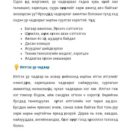
Одоо үед мэргэжил, ур чадвараас гадна хувь хүний зан
төлөвшил, харилцаа, суурь хүмүүжлийг харж ажилд авч байгааг
анзаарсан уу? Ирээдүйд чадварлаг ажилтан болохын тулд хэд
хэдэн ур чадварыг өөртөө суулгах хэрэгтэй. Үүнд:
Багаар ажиллах, бүтээлч сэтгэлгээ
Шүүмжлэх, шүүмж хүлээн авах сэтгэлгээ
Ажлын ёс зүй, шударга байдал
Дасан зохицох
Асуудлыг шийдвэрлэх
Техник технологийн мэдлэг, хэрэгцээ
Алдаагаа хүлээн зөвшөөрөх
Илтгэх ур чадвар
Илтгэх ур чадвар нь өсвөр үеийнхэнд өөртөө итгэх итгэлийг
нэмэгдүүлж, харилцааны чадварыг сайжруулах, сурлагын
амжилтад нөлөөлөхүйц чухал чадварын нэг юм. Илтгэл гэж
хэт томоор бодож, айж сандрах огтхон ч хэрэггүй. Өөрийгөө
бусдад танилцуулах хүртэл илтгэлийн нэг төрөл шүү дээ.
Бусдын өмнө ярихаас ичиж, санаа зовж байгаа бол толь руу
харж өөрөө өөртэйгөө яриад үзээрэй. Дараа нь ээж, аавдаа,
найзууддаа, ангийнхандаа, бүлэг хүмүүст гээд хүрээллээ тэлэхэд
болно.