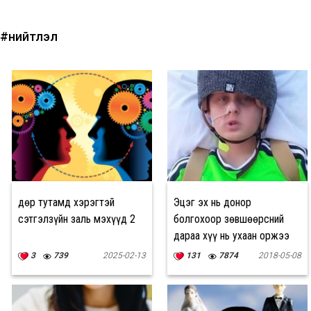
#нийтлэл
Өдөр тутамд хэрэгтэй
Эцэг эх нь донор
сэтгэлзүйн заль мэхүүд 2
болгохоор зөвшөөрсний
дараа хүү нь ухаан оржээ
3
739
2025-02-13
131
7874
2018-05-08