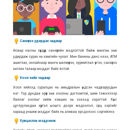
Санхүүгээ удирдах чадвар
Өсвөр насны хүүхдүүд санхүүгийн мэдлэгтэй байж мөнгөө зөв
удирдаж сурах нь хамгийн чухал. Мөн банкны данс нээх, АТМ
ашиглах, онлайнаар мөнгө шилжүүлэх, хуримтлал үүсгэх, санхүүгээ
хөтлөх талаар мэддэг байх ёстой.
Хоол хийх чадвар
Хоол хийхэд суралцах нь амьдралын үндсэн чадваруудын
нэг. Тэр дундаа эрүүл зөв хоолны дэглэмтэй, шим тэжээлээр
баялаг хоолыг хийж хэвших нь хэзээд хэрэгтэй. Хүнс
цуглуулахдаа хүртэл шошго дээрх мэдээлэл, орц зэргийг
хараад уншиж мэддэг байх нь аливаа эрсдэлээс сэргийлнэ.
Хувцаслах мэдрэмж