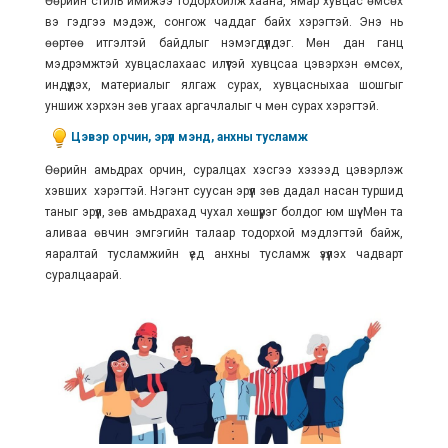
Өөрийн стиль имижээ тодорхойлж хаана, ямар хувцас өмсөх
вэ гэдгээ мэдэж, сонгож чаддаг байх хэрэгтэй. Энэ нь
өөртөө итгэлтэй байдлыг нэмэгдүүлдэг. Мөн дан ганц
мэдрэмжтэй хувцаслахаас илүүтэй хувцсаа цэвэрхэн өмсөх,
индүүдэх, материалыг ялгаж сурах, хувцасныхаа шошгыг
уншиж хэрхэн зөв угаах аргачлалыг ч мөн сурах хэрэгтэй.
Цэвэр орчин, эрүүл мэнд, анхны тусламж
Өөрийн амьдрах орчин, суралцах хэсгээ хэзээд цэвэрлэж
хэвших хэрэгтэй. Нэгэнт суусан эрүүл зөв дадал насан туршид
таныг эрүүл, зөв амьдрахад чухал хөшүүрэг болдог юм шүү. Мөн та
аливаа өвчин эмгэгийн талаар тодорхой мэдлэгтэй байж,
яаралтай тусламжийн үед анхны тусламж үзүүлэх чадварт
суралцаарай.