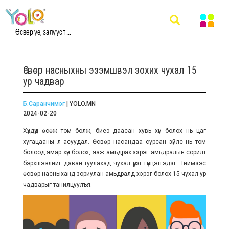
Өсвөр үе, залууст ...
Өсвөр насныхны эзэмшвэл зохих чухал 15
ур чадвар
Б.Саранчимэг
| YOLO.MN
2024-02-20
Хүүхдүүд өсөж том болж, биеэ даасан хувь хүн болох нь цаг
хугацааны л асуудал. Өсвөр насандаа сурсан зүйлс нь том
болоод ямар хүн болох, яаж амьдрах зэрэг амьдралын сорилт
бэрхшээлийг даван туулахад чухал үүрэг гүйцэтгэдэг. Тиймээс
өсвөр насныханд зориулан амьдралд хэрэг болох 15 чухал ур
чадварыг танилцуулъя.