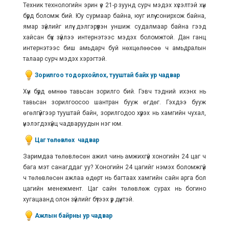
Техник технологийн эрин үе 21-р зуунд сурч мэдэх хүсэлтэй хүн
бүрд боломж бий. Юу сурмаар байна, юуг илүү сонирхож байна,
ямар зүйлийг илүү дэлгэрүүлэн уншиж судалмаар байна гээд
хайсан бүх зүйлээ интернэтээс мэдэх боломжтой. Дан ганц
интернэтээс биш амьдарч буй нөхцөлөөсөө ч амьдралын
талаар сурч мэдэх хэрэгтэй.
Зорилгоо тодорхойлох, тууштай байх ур чадвар
Хүн бүрд өмнөө тавьсан зорилго бий. Гэвч тэдний ихэнх нь
тавьсан зорилгоосоо шантран бууж өгдөг. Гэхдээ бууж
өгөлгүйгээр тууштай байн, зорилгодоо хүрэх нь хамгийн чухал,
үнэлэгдэхүйц чадваруудын нэг юм.
Цаг төлөвлөх чадвар
Заримдаа төлөвлөсөн ажил чинь амжихгүй хоногийн 24 цаг ч
бага мэт санагддаг уу? Хоногийн 24 цагийг нэмэх боломжгүй
ч төлөвлөсөн ажлаа өдөрт нь багтаах хамгийн сайн арга бол
цагийн менежмент. Цаг сайн төлөвлөж сурах нь богино
хугацаанд олон зүйлийг бүтээх үр дүнтэй.
Ажлын байрны ур чадвар