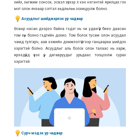
хийх, хөгжим сонсох, эсвэл зүгээр л хэн нэгэнтэй ярилцах гэх
мэт олон янзаар сэтгэл хөдлөлөө зохицуулж болно.
Асуудлыг шийдвэрлэх ур чадвар
Өсвөр насан дээрээ байна гэдэг нь чи удахгүй биеэ даасан
том хүн болно гэдгийн дохио. Том болох тусам олон асуудал
чамд тулгарч, аав ээжийн дэмжлэггүйгээр ганцаараа шийдэх
хэрэгтэй болно. Асуудлыг аль болох олон талаас нь харж,
ирээдүйд үүсэх үр дагавруудыг урьдаас тооцоолж сурах
хэрэгтэй.
Сурч мэдэх ур чадвар