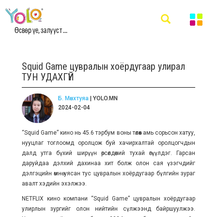
Өсвөр үе, залууст ...
Squid Game цувралын хоёрдугаар улирал
ТУН УДАХГҮЙ
Б. Мөнхтуяа
| YOLO.MN
2024-02-04
“Squid Game” кино нь 45.6 тэрбум воны төлөөх амь сорьсон хатуу,
нууцлаг тоглоомд оролцож буй хачирхалтай оролцогчдын
далд утга бүхий ширүүн өрсөлдөөний тухай өгүүлдэг. Гарсан
даруйдаа дэлхий дахинаа хит болж олон сая үзэгчдийг
дэлгэцийн өмнө уясан тус цувралын хоёрдугаар бүлгийн зураг
авалт хэдийн эхэлжээ.
NETFLIX кино компани “Squid Game” цувралын хоёрдугаар
улирлын зургийг олон нийтийн сүлжээнд байршуулжээ.