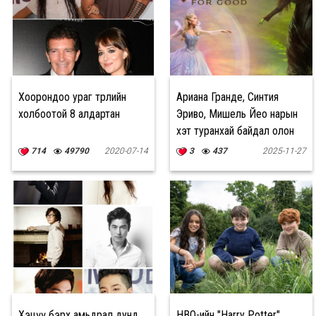
Хоорондоо ураг төрлийн
Ариана Гранде, Синтия
холбоотой 8 алдартан
Эриво, Мишель Йео нарын
хэт туранхай байдал олон
нийтийн санааг зовоож
714
49790
2020-07-14
3
437
2025-11-27
байна
Хэцүү бэрх амьдрал дунд
HBO-ийн "Harry Potter"