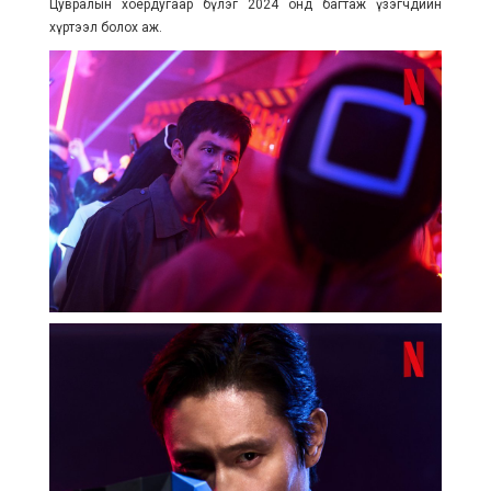
Цувралын хоёрдугаар бүлэг 2024 онд багтаж үзэгчдийн
хүртээл болох аж.