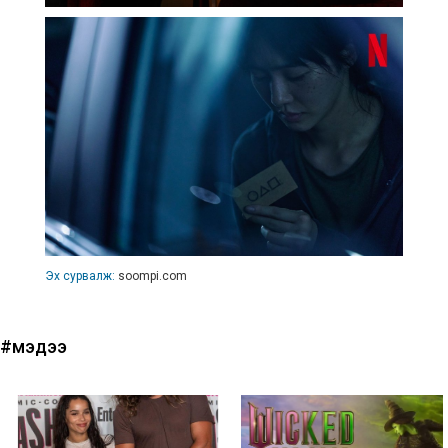
Эх сурвалж:
soompi.com
#мэдээ