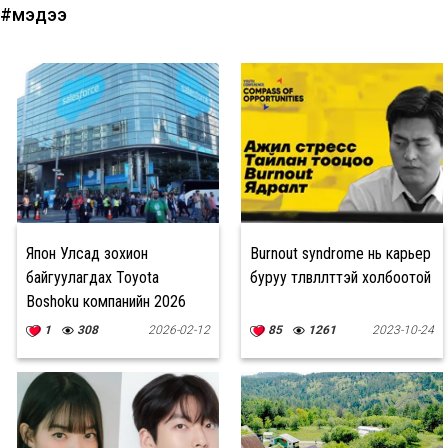
#мэдээ
Япон Улсад зохион
Burnout syndrome нь карьер
байгуулагдах Toyota
буруу төлөвлөлттэй холбоотой
Boshoku компанийн 2026
оны зуны дадлагын хөтөлбөр
1
308
2026-02-12
85
1261
2023-10-24
(тэтгэлэгтэй)