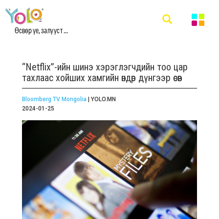
Өсвөр үе, залууст ...
“Netflix”-ийн шинэ хэрэглэгчдийн тоо цар
тахлаас хойших хамгийн өндөр дүнгээр өсөв
Bloomberg TV Mongolia
| YOLO.MN
2024-01-25