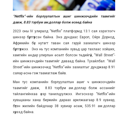
“Netflix”-ийн борлуулалтын ашиг шинжээчдийн таамгийг
давж, 8.83 тэрбум ам.доллар болж өсөөд байна
2023 оны IV улиралд “Netflix” платформд 13.1 сая хэрэглэгч
шинээр бүртгүүлсэн байна. Энэ дундаас Европ, Ойрх Дорнод,
Африкийн бүс нутагт таван сая гаруй захиалагч шинээр
бүртгүүлжээ. Энэ нь тус компанийн хувьд цар тахлаас хойших,
хамгийн өндөр улирлын өсөлт болсон төдийгүй, “Wall Street”-
ийн шинжээчдийн таамгийг даваад байна. Тухайлбал: “Wall
Street”-ийн шинжээчид “Netflix”-ийн захиалгыг дунджаар 8.91
саяар өснө гэж таамаглаж байв.
Мөн тус компанийн борлуулалтын ашиг ч шинжээчдийн
таамгийг давж, 8.83 тэрбум ам.доллар болж өссөнийг
тайлангийнхаа үеэр танилцуулжээ. Ингэснээр “Netflix”-ийн
хувьцааны ханш биржийн дараах арилжаагаар 8.9 хувиар,
бүтэн жилийн байдлаар 38 хувиар өсөж, 535.91 ам.доллар
хүрээд байна.