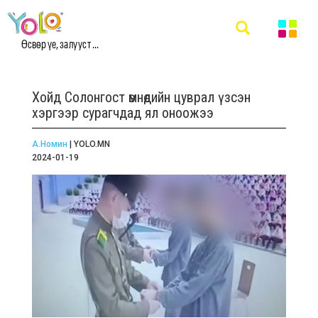
Өсвөр үе, залууст ...
Хойд Солонгост өмнөдийн цуврал үзсэн
хэргээр сурагчдад ял оноожээ
А.Номин
| YOLO.MN
2024-01-19