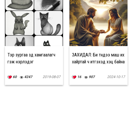
Тэр зургаа зүүд хамгаалагч
ЗАХИДАЛ: Би түүндээ маш их
гэж нэрлэдэг
хайртай ч итгэхэд хэцүү байна
60
4247
2019-08-07
16
907
2024-10-17