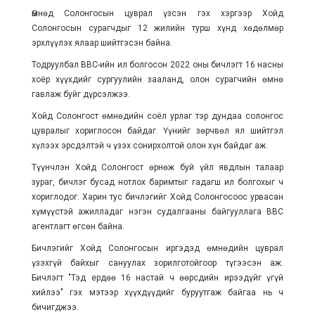
Өмнөд Солонгосын цуврал үзсэн гэх хэргээр Хойд
Солонгосын сурагчдыг 12 жилийн турш хүнд хөдөлмөр
эрхлүүлэх ялаар шийтгэсэн байна.
Тодруулбал ВВС-ийн ил болгосон 2022 оны бичлэгт 16 насны
хоёр хүүхдийг сургуулийн зааланд, олон сурагчийн өмнө
гавлаж буйг дүрсэлжээ.
Хойд Солонгост өмнөдийн соёл урлаг тэр дундаа солонгос
цувралыг хориглосон байдаг. Үүнийг зөрчвөл ял шийтгэл
хүлээх эрсдэлтэй ч үзэх сонирхолтой олон хүн байдаг аж.
Түүнчлэн Хойд Солонгост өрнөж буй үйл явдлын талаар
зураг, бичлэг бусад нотлох баримтыг гадагш ил болгохыг ч
хориглодог. Харин тус бичлэгийг Хойд Солонгосоос урвасан
хүмүүстэй ажилладаг нэгэн судалгааны байгууллага ВВС
агентлагт өгсөн байна.
Бичлэгийг Хойд Солонгосын иргэдэд өмнөдийн цуврал
үзэхгүй байхыг сануулах зорилготойгоор түгээсэн аж.
Бичлэгт "Тэд ердөө 16 настай ч өөрсдийн ирээдүйг үгүй
хийлээ" гэх мэтээр хүүхдүүдийг буруутгаж байгаа нь ч
бичигджээ.