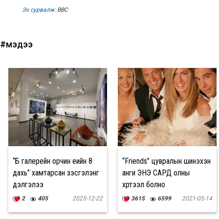
Эх сурвалж:
ВВС
#мэдээ
“Б галерейн орчин үеийн 8
“Friends” цувралын шинэхэн
дахь” хамтарсан үзэсгэлэнг
анги ЭНЭ САРД олны
дэлгэлээ
хүртээл болно
2
405
2025-12-22
3615
6599
2021-05-14