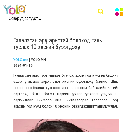
Өсвөр үе, залууст ...
Гялалзсан эрүүл арьстай болоход тань
туслах 10 хүнсний бүтээгдэхүүн
YOLO.mn
| YOLO.MN
2024-01-10
Гялалзсан арьс, эрүүл чийрэг бие бялдрын гол нууц нь бидний
өдөр тутамдаа хэрэглэдэг хүнсний бүтээгдэхүүн билээ. Шим
тэжээлээр баялаг хүнс хэрэглэх нь арьсны байгалийн өнгийг
сэргээж, батга болон нарийн үрчлээ үүсэхээс урьдчилан
сэргийлдэг. Тиймээс энэ нийтлэлээрээ Гялалзсан эрүүл
арьсны гол нууц болох 10 хүнсний бүтээгдэхүүнийг танилцуулъя.