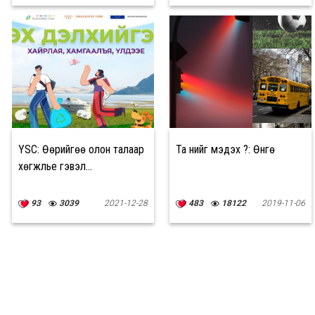
YSC: Өөрийгөө олон талаар
Та үүнийг мэдэх үү?: Өнгө
хөгжүүлье гэвэл...
93
3039
2021-12-28
483
18122
2019-11-06