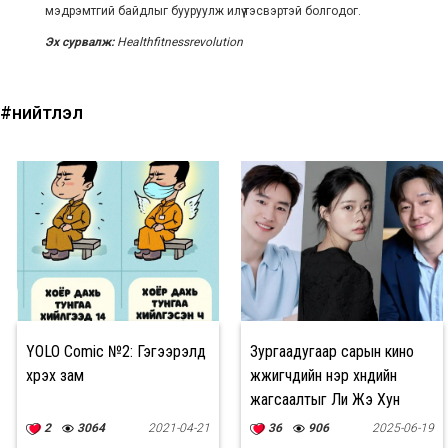
мэдрэмтгий байдлыг бууруулж илүү тэсвэртэй болгодог.
Эх сурвалж:
Healthfitnessrevolution
#нийтлэл
YOLO Comic №2: Гэгээрэлд
Зургаадугаар сарын кино
хүрэх зам
жүжигчдийн нэр хүндийн
жагсаалтыг Ли Жэ Хун
тэргүүллээ
2
3064
2021-04-21
36
906
2025-06-19