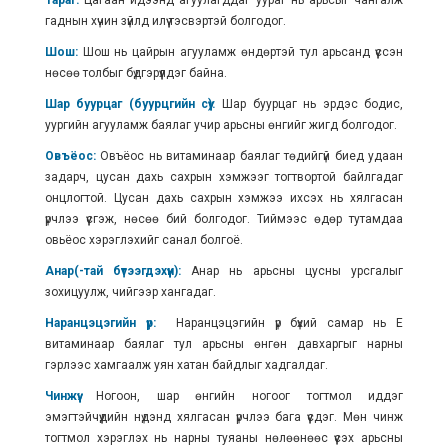
Тараг:
Цагаан идээнд агуулагддаг уураг нь арьсыг чангалж
гаднын хүчин зүйлд илүү тэсвэртэй болгодог.
Шош:
Шош нь цайрын агууламж өндөртэй тул арьсанд үүссэн
нөсөө толбыг бүдгэрүүлдэг байна.
Шар буурцаг (буурцгийн сүү):
Шар буурцаг нь эрдэс бодис,
уургийн агууламж баялаг учир арьсны өнгийг жигд болгодог.
Овъёос:
Овъёос нь витаминаар баялаг төдийгүй биед удаан
задарч, цусан дахь сахрын хэмжээг тогтвортой байлгадаг
онцлогтой. Цусан дахь сахрын хэмжээ ихсэх нь хялгасан
үрчлээ үүсгэж, нөсөө бий болгодог. Тиймээс өдөр тутамдаа
овьёос хэрэглэхийг санал болгоё.
Анар(-тай бүтээгдэхүүн):
Анар нь арьсны цусны урсгалыг
зохицуулж, чийгээр хангадаг.
Наранцэцэгийн үр:
Наранцэцэгийн үр бүхий самар нь Е
витаминаар баялаг тул арьсны өнгөн давхаргыг нарны
гэрлээс хамгаалж уян хатан байдлыг хадгалдаг.
Чинжүү:
Ногоон, шар өнгийн ногоог тогтмол иддэг
эмэгтэйчүүдийн нүдэнд хялгасан үрчлээ бага үүсдэг. Мөн чинжүү
тогтмол хэрэглэх нь нарны туяаны нөлөөнөөс үүсэх арьсны