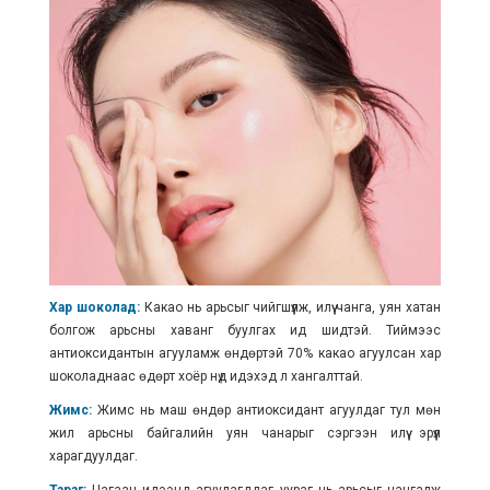
Хар шоколад:
Какао нь арьсыг чийгшүүлж, илүү чанга, уян хатан
болгож арьсны хаванг буулгах ид шидтэй. Тиймээс
антиоксидантын агууламж өндөртэй 70% какао агуулсан хар
шоколаднаас өдөрт хоёр нүд идэхэд л хангалттай.
Жимс:
Жимс нь маш өндөр антиоксидант агуулдаг тул мөн
жил арьсны байгалийн уян чанарыг сэргээн илүү эрүүл
харагдуулдаг.