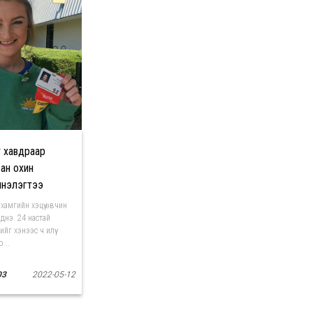
т хавдраар
ан охин
мнэлэгтээ
лжээ
хамгийн хэцүү өвчин
эднэ. 24 настай
ийг хэнээс ч илүү
...
03
2022-05-12