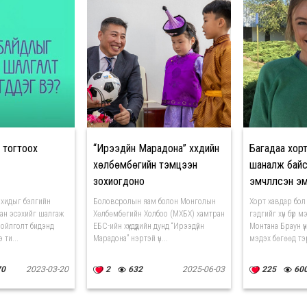
 тогтоох
“Ирээдүйн Марадона” хүүхдийн
Багадаа хор
хөлбөмбөгийн тэмцээн
шаналж байс
зохиогдоно
эмчлүүлсэн э
сувилагч бо
охидыг бэлгийн
Боловсролын яам болон Монголын
Хорт хавдар бол 
сан эсэхийг шалгаж
Хөлбөмбөгийн Холбоо (МХБХ) хамтран
гэдгийг хүн бүр м
 ойлголт бидэнд
ЕБС-ийн хүүхдүүдийн дунд “Ирээдүйн
Монтана Браун үүн
 ти...
Марадона” нэртэй үн...
мэдэх бөгөөд тэр
70
2023-03-20
2
632
2025-06-03
225
60