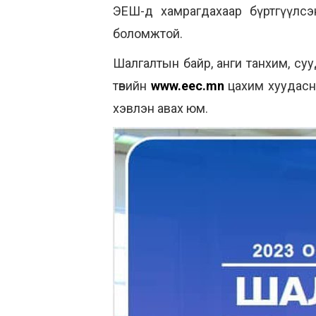
ЭЕШ-д хамрагдахаар бүртгүүлс
боломжтой.
Шалгалтын байр, анги танхим, с
төвийн
www.eec.mn
цахим хуудасны
хэвлэн авах юм.