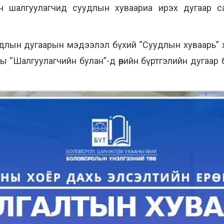
эн шалгуулагчид суудлын хуваариа ирэх дугаар с
уудлын дугаарын мэдээлэл бүхий “Суудлын хуваарь”
 “Шалгуулагчийн булан”-д өөрийн бүртгэлийн дугаар 