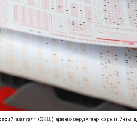
өнхий шалгалт (ЭЕШ) арванхоёрдугаар сарын 7-ны өд