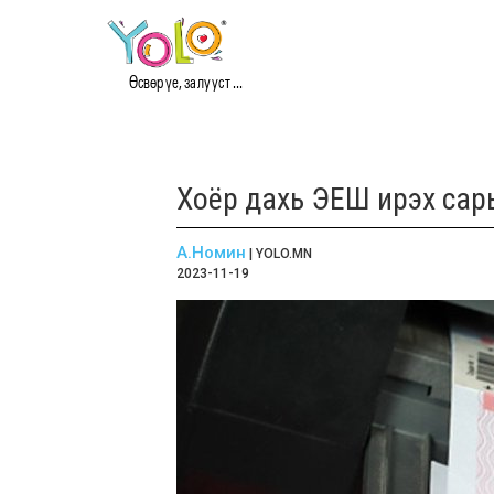
Өсвөр үе, залууст ...
Хоёр дахь ЭЕШ ирэх сар
А.Номин
| YOLO.MN
2023-11-19