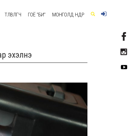
ТӨЛӨВЛӨГЧ
ГОЁ "БИ"
МОНГОЛД ӨНӨӨДӨР
ар эхэлнэ