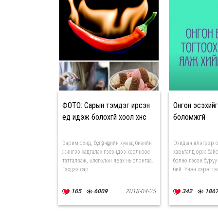
ФОТО: Сарын тэмдэг ирсэн
Онгон эсэхийг
үед идэж болохгүй хоол хүнс
боломжгүй
Зарим охид, бүсгүйчүүдийн хувьд биеийн
Охидын үзлэгээр 
жингээ хадгалах гэсэндээ хоолноос
хавьталд орж бай
татгалзаж, өлсгөлөн явах нь олонтаа.
болно гэсэн буруу
Гэхдээ сар...
бий. Үнэн хэрэгтээ
165
6009
2018-04-25
342
186