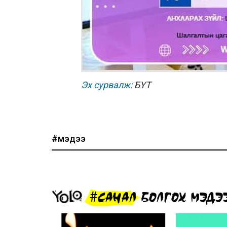
Эх сурвалж:
БҮТ
#мэдээ
#САНАЛ БОЛГОХ МЭДЭ