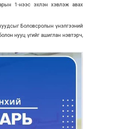
арын 1-нээс эхлэн хэвлэж авах
 хуудсыг Боловсролын үнэлгээний
болон нууц үгийг ашиглан нэвтэрч,