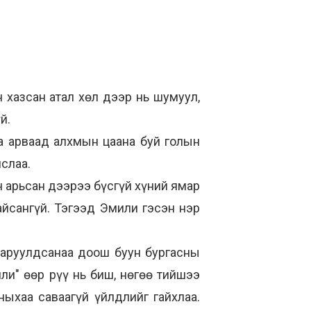
н хазсан атал хөл дээр нь шумуул,
й.
а арваад алхмын цаана буй голын
яслаа.
н арьсан дээрээ бүсгүй хүний ямар
айсангүй. Тэгээд Эмили гэсэн нэр
 харуулдсанаа доош буун бургасны
или" өөр рүү нь биш, нөгөө тийшээ
ыхаа саваагүй үйлдлийг гайхлаа.