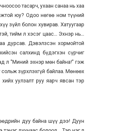
чноосоо тасарч, ухаан санаа нь хаа
мжтой юу? Одоо нөгөө ном түүний
хүү зүйл болон хувирав. Хатуугаар
 тийм л хэсэг цаас... Эхнэр нь...
наа дурсав. Дэвэлзсэн хормойтой
хийсэн салхинд бүдэгхэн сүрчиг
ад л "Миний эхнэр мөн байна!" гэж
г сольж зүрхлэхгүй байлаа. Мөнөөх
хийх уулзалт руу яарч явсан тэр
нөөдрийн дуу байна шүү дээ! Дуун
 тэнэг дуунаас болоод... Тэр нэг л