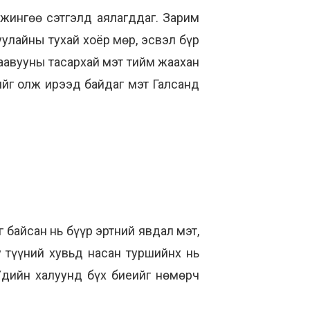
ржингөө сэтгэлд аялагддаг. Зарим
уулайны тухай хоёр мөр, эсвэл бүр
 даавууны тасархай мэт тийм жаахан
нийг олж ирээд байдаг мэт Галсанд
 байсан нь бүүр эртний явдал мэт,
 түүний хувьд насан туршийнх нь
 Үдийн халуунд бүх биеийг нөмөрч