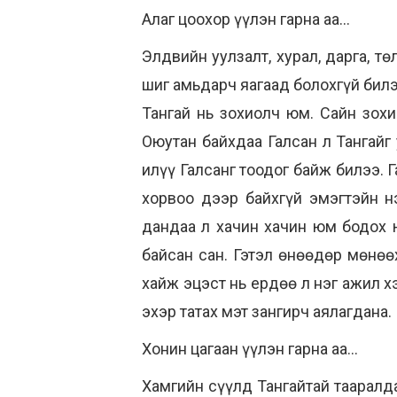
Алаг цоохор үүлэн гарна аа...
Элдвийн уулзалт, хурал, дарга, төл
шиг амьдарч яагаад болохгүй бил
Тангай нь зохиолч юм. Сайн зохи
Оюутан байхдаа Галсан л Тангайг
илүү Галсанг тоодог байж билээ. 
хорвоо дээр байхгүй эмэгтэйн н
дандаа л хачин хачин юм бодох 
байсан сан. Гэтэл өнөөдөр мөнөө
хайж эцэст нь ердөө л нэг ажил х
эхэр татах мэт зангирч аялагдана.
Хонин цагаан үүлэн гарна аа...
Хамгийн сүүлд Тангайтай тааралда