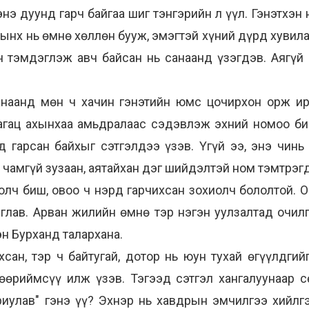
энэ дуунд гарч байгаа шиг тэнгэрийн л үүл. Гэнэтхэн 
ацынх нь өмнө хөллөн бууж, эмэгтэй хүний дүрд хувил
н тэмдэглэж авч байсан нь санаанд үзэгдэв. Аягүй 
 санаанд мөн ч хачин гэнэтийн юмс цочирхон орж и
нагац ахынхаа амьдралаас сэдэвлэж эхний номоо бичь
гарсан байхыг сэтгэлдээ үзэв. Үгүй ээ, энэ чинь 
ь чамгүй зузаан, аятайхан дэг шийдэлтэй ном тэмтрэг
иолч биш, овоо ч нэрд гарчихсан зохиолч бололтой. 
глав. Арван жилийн өмнө тэр нэгэн уулзалтад очилг
н Бурханд талархана.
ан, тэр ч байтугай, дотор нь юун тухай өгүүлдгийг
өөриймсүү илж үзэв. Тэгээд сэтгэл хангалуунаар с
иулав" гэнэ үү? Эхнэр нь хавдрын эмчилгээ хийлгэ