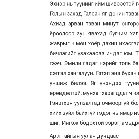
Эхнэр нь түүнийг ийм шивээстэй гэ
Голын захад Галсан яг дөчин тава
Ахиад арван таван минут өнгөр
ёроолоор зун явахад бүгчим хал
жаврыг ч мөн хоёр дахин ихэсгэдэ
бичлэгийг үзэхээсээ ичдэг юм. Т
гээч. Эмили гэдэг нэрийг толь ба
сэтгэл хангалуун. Гэтэл энэ бүхэн
уншиж билээ. Яг үнэндээ түүни
өрөвдөлтэй, мунхаг харагддаг ч юм
Гэнэтхэн уулзалтад очмооргүй болч
хийх зүйл байхгүй гэдэг нь ямар н
шиг. Ингэж бодохтой зэрэг, амьдр
Ар л тайгын уулан дундаас