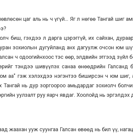
өвлөсөн цаг аль нь ч үгүй... Яг л нөгөө Тангай шиг ам
ээ?
олч биш, гэхдээ л дарга цэрэггүй, их сайхан, дураа
 уран зохиолын дугуйланд анх дагуулж очсон юм шүү
Галсан ч одоогийнхоос тэс өөр, элдвийн этгээд зүйл 
эрийг тэндээ шивүүлэх санаа өнөөдрийн Галсанд бо
юм аа" гэж хэлэхдээ нэгэнтээ биширсэн ч юм шиг, 
х Тангай нь дур зоргоороо амьдардаг зохиолч болчи
эргийн уулзалт руу яарч явдаг. Хоолойд нь эргэлдэх д
ад жаахан ууж суунгаа Галсан өвөөд нь бил үү, нагац