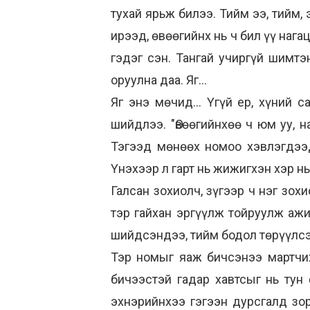
тухай ярьж билээ. Тийм ээ, тийм, 
ирээд, өвөөгийнх нь ч бил үү наг
гэдэг сэн. Тангай учиргүй шимтэ
оруулна даа. Яг...
Яг энэ мөчид... Үгүй ер, хүний
шийдлээ. "Өвөөгийнхөө ч юм уу, 
Тэгээд мөнөөх номоо хэвлэгдээд 
Үнэхээр л гарт нь жижигхэн хэр н
Галсан зохиолч, зүгээр ч нэг зох
тэр гайхан эргүүлж тойруулж ажи
шийдсэндээ, тийм бодол төрүүлсэ
Тэр номыг яаж бичсэнээ мартчихс
бичээстэй гадар хавтсыг нь тун 
эхнэрийнхээ гэгээн дурсгалд зор