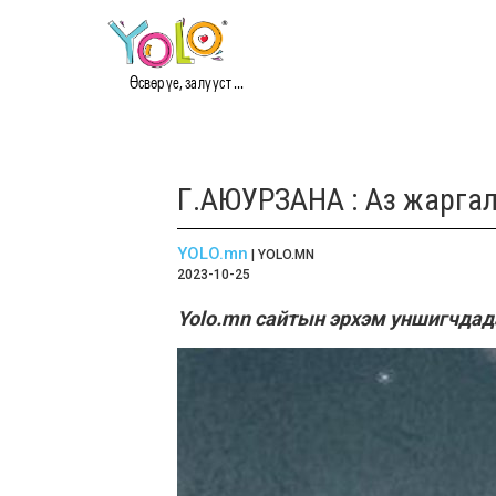
Өсвөр үе, залууст ...
Г.АЮУРЗАНА : Аз жаргал
YOLO.mn
| YOLO.MN
2023-10-25
Yolo.mn сайтын эрхэм уншигчдада