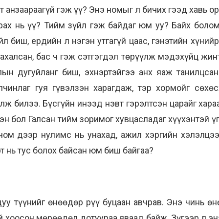
 анзаараагүй гэж үү? Энэ номыг л бичих гээд хавь ор
арах нь үү? Тийм зүйл гэж байдаг юм уу? Байх боло
л биш, ердийн л нэгэн утгагүй цаас, гэнэтийн хүнийр
халсан, бас ч гэж сэтгэгдэл төрүүлж мэдэхүйц жинтэй,
олын дугуйланг биш, эхнэртэйгээ анх яаж танилцса
чинлаг гуя гүвэлзэн харагдаж, тэр хормойг сөхөс
олж билээ. Бүсгүйн инээд нэвт гэрэлтсэн царайг хара
сэн бол Галсан тийм зоримог хувцасладаг хүүхэнтэй ү
ном дээр нулимс нь унахад, ажил хэргийн хэлэлцээ 
т нь тус болох байсан юм биш байгаа?
уу түүнийг өнөөдөр рүү буцаан авчрав. Энэ чинь ө
й хоосон мөрөөдөл дотуураа яваад байж. Зүгээр л энэ