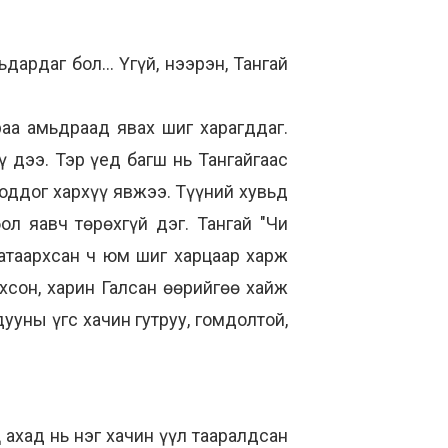
ьдардаг бол... Үгүй, нээрэн, Тангай
раа амьдраад явах шиг харагддаг.
 дээ. Тэр үед багш нь Тангайгаас
боддог хархүү явжээ. Түүний хувьд
л яавч төрөхгүй дэг. Тангай "Чи
атаархсан ч юм шиг харцаар харж
хсон, харин Галсан өөрийгөө хайж
ууны үгс хачин гутруу, гомдолтой,
 ахад нь нэг хачин үүл тааралдсан