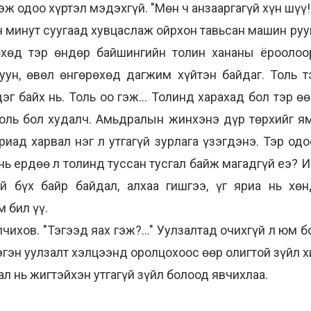
ж одоо хүртэл мэдэхгүй. "Мөн ч анзааргагүй хүн шүү!
н минут суугаад хувцаслаж ойрхон тавьсан машин рууг
өхөд тэр өндөр байшингийн толин хананы ёроолоо
уун, өвөл өнгөрөхөд дагжим хүйтэн байдаг. Толь т
г байх нь. Толь оо гэж... Толинд харахад бол тэр ө
оль бол худалч. Амьдралын жинхэнэ дүр төрхийг ям
риад харвал нэг л утгагүй зурлага үзэгдэнэ. Тэр од
 нь ердөө л толинд туссан тусгал байж магадгүй еэ? 
й бүх байр байдал, алхаа гишгээ, үг яриа нь хөн
 бил үү.
ихов. "Тэгээд яах гэж?..." Уулзалтад очихгүй л юм бол
эгэн уулзалт хэлцээнд оролцохоос өөр олигтой зүйл х
ал нь жигтэйхэн утгагүй зүйл болоод явчихлаа.