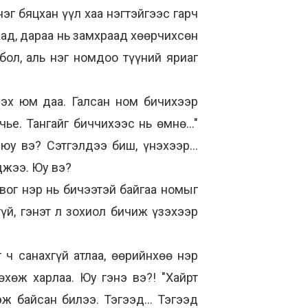
нэг бяцхан үүл хаа нэгтэйгээс гарч
аад, дараа нь замхраад хөөрчихсөн
бол, аль нэг номдоо түүний яриаг
рэх юм даа. Галсан ном бичихээр
е. Тангайг биччихээс нь өмнө..."
юу вэ? Сэтгэлдээ биш, үнэхээр...
джээ. Юу вэ?
Овог нэр нь бичээтэй байгаа номыг
үй, гэнэт л зохиол бичиж үзэхээр
 ч санахгүй атлаа, өөрийнхөө нэр
өхөж харлаа. Юу гэнэ вэ?! "Хайрт
ж байсан билээ. Тэгээд... Тэгээд