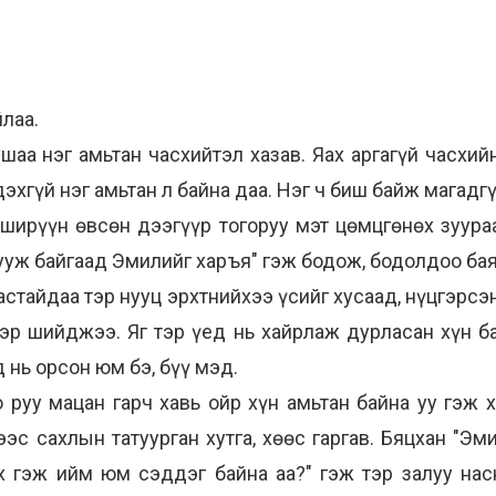
лаа.
шаа нэг амьтан часхийтэл хазав. Яах аргагүй часхий
эхгүй нэг амьтан л байна даа. Нэг ч биш байж магадгү
 ширүүн өвсөн дээгүүр тогоруу мэт цөмцгөнөх зуура
 сууж байгаад Эмилийг харъя" гэж бодож, бодолдоо ба
астайдаа тэр нууц эрхтнийхээ үсийг хусаад, нүцгэрсэ
эр шийджээ. Яг тэр үед нь хайрлаж дурласан хүн б
 нь орсон юм бэ, бүү мэд.
 руу мацан гарч хавь ойр хүн амьтан байна уу гэж
ээс сахлын татуурган хутга, хөөс гаргав. Бяцхан "Эм
 гэж ийм юм сэддэг байна аа?" гэж тэр залуу насн