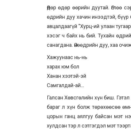
Өдөр өдөр өөрийн дуутай. Өглөө 
өдрийн дуу хачин инээдтэй, бүүр 
авцалдаагүй "Хурц-ий улаан тугаар
хэсэг ч байх нь бий. Тухайн өдри
санагдана. Өнөөдрийн дуу, хаа очиж
Хажуунаас нь-нь
харах юм бол
Ханан хээтэй-эй
Самгалдай-ай...
Галсан Хөвсгөлийн хүн биш. Гэтэл
бараг л хүн болж төрөхөөсөө өм
цорын ганц аялгуу байсан мэт нэ
хулдсан тэр л сэтгэгдэл мэт тээрт