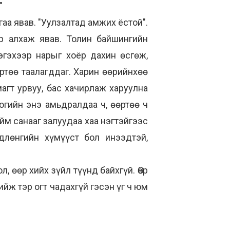
"
аа явав. "Уулзалтад амжих ёстой".
р алхаж явав. Толин байшингийн
эгэхээр нарыг хоёр дахин өсгөж,
өртөө таалагддаг. Харин өөрийнхөө
агт урвуу, бас хачирлаж харуулна
оогийн энэ амьдралдаа ч, өөртөө ч
Ийм санааг залуудаа хаа нэгтэйгээс
длөнгийн хүмүүст бол инээдтэй,
, өөр хийх зүйл түүнд байхгүй. Өөр
ийж тэр огт чадахгүй гэсэн үг ч юм