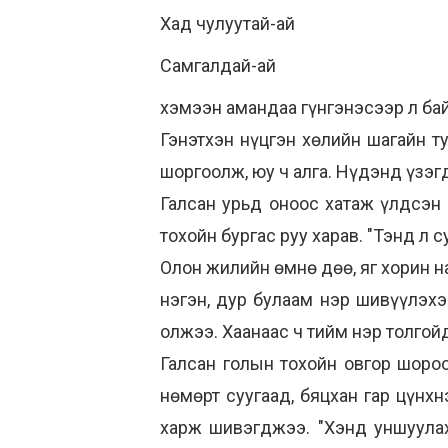
Хад чулуутай-ай
Самгалдай-ай
хэмээн амандаа гүнгэнэсээр л бай
Гэнэтхэн нүцгэн хөлийн шагайн ту
шоргоолж, юу ч алга. Нүдэнд үзэгд
Галсан урьд оноос хатаж үлдсэн
тохойн бургас руу харав. "Тэнд л
Олон жилийн өмнө дөө, яг хорин н
нэгэн, дур булаам нэр шивүүлэхэ
олжээ. Хаанаас ч тийм нэр толгойд
Галсан голын тохойн овгор шороо
нөмөрт суугаад, бяцхан гар цүнхн
харж шивэгджээ. "Хэнд уншуулах