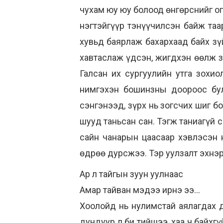
чухам юу юу болоод өнгөрснийг огт
нэгтэйгүүр тэнүүчилсэн байж та
хувьд баярлаж бахархаад байх зүй
хавтаслаж үдсэн, жигдхэн өөлж за
Галсан их сургуулийн утга зохи
нимгэхэн бошинзны доороос бул
сэнгэнээд, зүрх нь зогсчих шиг б
шууд таньсан сан. Тэгж таниагүй 
сайн чанарын цаасаар хэвлэсэн 
өдрөө дурсжээ. Тэр уулзалт эхнэр
Ар л тайгын зуун уулнаас
Амар тайван мэдээ ирнэ ээ...
Хоолойд нь нулимстай аялагдах д
дундуур л би тийшээ, хаа ч байхгү