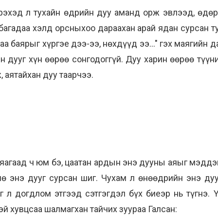
сэрэхэд л тухайн өдрийн дуу аманд орж эвлээд, өдө
багадаа хэлд орсныхоо дараахан арай ядан сурсан т
аа баярыг хүргэе дээ-ээ, нөхдүүд ээ..." гэх маягийн
йн дууг хүн өөрөө сонгодоггүй. Дуу харин өөрөө түү
, аятайхан дуу таарчээ.
 яагаад ч юм бэ, цаатан ардын энэ дууны аяыг мэддэг
нө энэ дууг сурсан шиг. Чухам л өнөөдрийн энэ дуу
г л догдлом этгээд сэтгэгдэл бүх биеэр нь түгнэ.
эй хувцсаа шалмагхан тайчих зуураа Галсан: