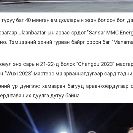
түрүү баг 40 мянган ам.долларын эзэн болсон бол дэ
агаар Ulaanbaatar-ын араас ордог "Sansar MMC Energy"
оно. Тэмцээний эхний гурван байрт орсон баг "Manam
аг хоёул энэ сарын 21-22-д болох "Chengdu 2023" маст
 "Wuxi 2023" мастерс мөн арваннэгдүгээр сард тэдни
ний үр дүнгээс хамааран багууд арванхоёрдугаар
рдөө таван их дуулга дутуу байна.