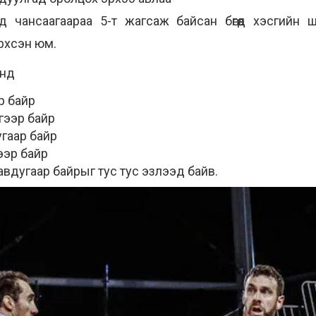
д чансаагаараа 5-т жагсаж байсан бөгөөд хэсгийн ш
рхсэн юм.
онд
р байр
гээр байр
угаар байр
ээр байр
авдугаар байрыг тус тус эзлээд байв.