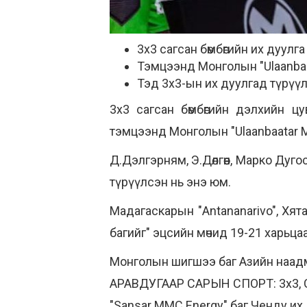
3х3 сагсан бөмбөгийн их дуулг
Тэмцээнд Монголын "Ulaanbaa
Тэд 3х3-ын их дуулгад түрүү
3x3 сагсан бөмбөгийн дэлхийн ц
тэмцээнд Монголын "Ulaanbaatar M
Д.Дэлгэрням, Э.Дөлгөөн, Марко Дуг
түрүүлсэн нь энэ юм.
Мадагаскарын "Antananarivo", Хя
багийг" эцсийн мөчид 19-21 харьца
Монголын шигшээ баг Азийн наадм
АРАВДУГААР САРЫН СПОРТ: 3х3, C
"Sansar MMC Energy" баг Ченду их