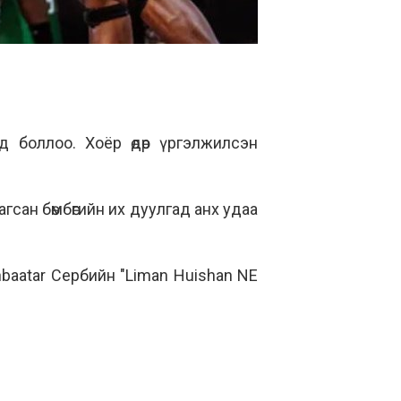
д боллоо. Хоёр өдөр үргэлжилсэн
гсан бөмбөгийн их дуулгад анх удаа
baatar Сербийн "Liman Huishan NE