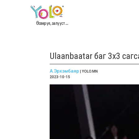
Өсвөр үе, залууст ...
Ulaanbaatar баг 3х3 сагс
А.Эрхэмбаяр
| YOLO.MN
2023-10-15