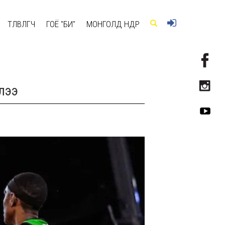
ТӨЛӨВЛӨГЧ
ГОЁ "БИ"
МОНГОЛД ӨНӨӨДӨР
ллээ