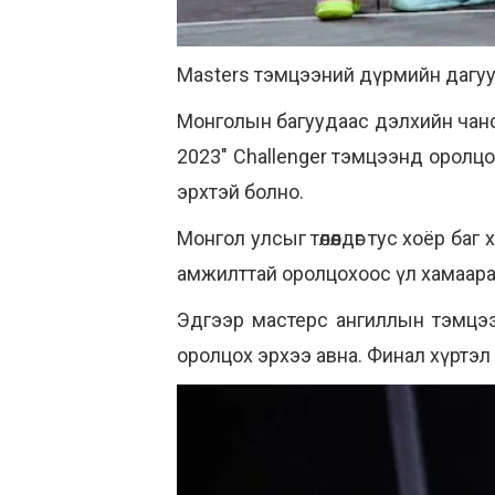
Masters тэмцээний дүрмийн дагуу 
Монголын багуудаас дэлхийн чанса
2023" Challenger тэмцээнд оролц
эрхтэй болно.
Монгол улсыг төлөөлдөг тус хоёр б
амжилттай оролцохоос үл хамааран
Эдгээр мастерс ангиллын тэмцээ
оролцох эрхээ авна. Финал хүртэл е