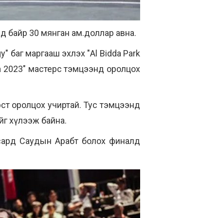
д байр 30 мянган ам.доллар авна.
 баг маргааш эхлэх "Al Bidda Park
a 2023" мастерс тэмцээнд оролцох
ерст оролцох учиртай. Тус тэмцээнд
йг хүлээж байна.
 сард Саудын Арабт болох финалд