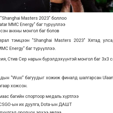
а "Shanghai Masters 2023" боллоо
tar MMC Energy" баг түрүүллээ
лсэн анхны монгол баг болов
уврал тэмцээн "Shanghai Masters 2023" Хятад улса
MC Energy" баг түрүүллээ.
осия, Стив Сер нарын бүрэлдэхүүнтэй монгол баг 3х3 са
тадын "Wuxi" багуудыг хожиж финалд шалгарсан Ulaan
агаар хожсон.
аас багийн спортоор медаль хүртлээ
SGO-ын их дуулга, Dota-ын ДАШТ
 дуулгад оролцох эрхээ авлаа