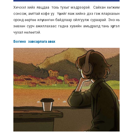
Хичээл хийх явцдаа тохь тухыг мэдрээрэй. Сайхан хөгжим
сонсож, амттай кофе уу. Үүнийг яаж хийнэ дээ гэж ялархахын
оронд өөртөө илүү хөнгөн байдлаар ойлгуулж сураарай. Энэ нь
зөвхөн сурч ажиллахаас гадна хувийн амьдралд тань хүртэл
чухал нөлөөтэй.
Богино завсарлага авах