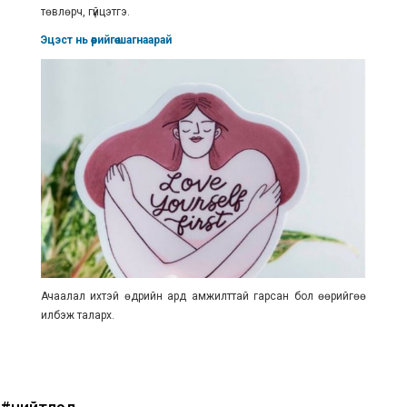
төвлөрч, гүйцэтгэ.
Эцэст нь өөрийгөө шагнаарай
Ачаалал ихтэй өдрийн ард амжилттай гарсан бол өөрийгөө
илбэж таларх.