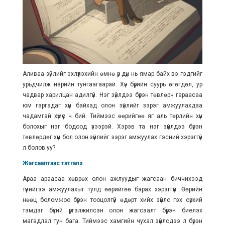
Аливаа зүйлийг эхлүүлэхийн өмнө үр дүн нь ямар байх вэ гэдгийг
урьдчилж нарийн тунгаагаарай. Хүн бүрийн суурь өгөгдөл, ур
чадвар харилцан адилгүй. Нэг зүйлдээ бүрэн төвлөрч гараасаа
юм гаргадаг хүн байхад олон зүйлийг зэрэг амжуулахдаа
чадамгай хүмүүс ч бий. Тиймээс өөрийгөө яг аль төрлийн хүн
болохыг нэг бодоод үзээрэй. Хэрэв та нэг зүйлдээ бүрэн
төвлөрдөг хүн бол олон зүйлийг зэрэг амжуулах гэсний хэрэггүй
л болов уу?
Жагсаалтаас татгалз
Араа араасаа хөврөх олон ажлуудыг жагсаан биччихээд
түүнийгээ амжуулахыг тулд өөрийгөө барах хэрэггүй. Өөрийн
нөөц боломжоо бүрэн тооцолгүй өдөрт хийх зүйлс гэх сүрхий
тэмдэг бүхий үргэлжилсэн олон жагсаалт бүрэн биелэх
магадлал тун бага. Тиймээс хамгийн чухал зүйлсдээ л бүрэн