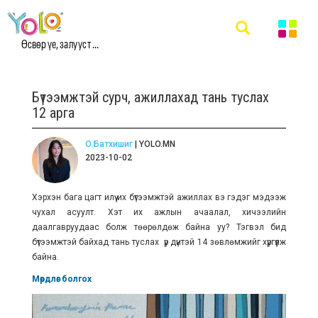
Өсвөр үе, залууст ...
Бүтээмжтэй сурч, ажиллахад тань туслах
12 арга
О.Батхишиг
| YOLO.MN
2023-10-02
Хэрхэн бага цагт илүү их бүтээмжтэй ажиллах вэ гэдэг мэдээж
чухал асуулт. Хэт их ажлын ачаалал, хичээлийн
даалгавруудаас болж төөрөлдөж байна уу? Тэгвэл бид
бүтээмжтэй байхад тань туслах үр дүнтэй 14 зөвлөмжийг хүргүүлж
байна.
Мөрдлөг болгох