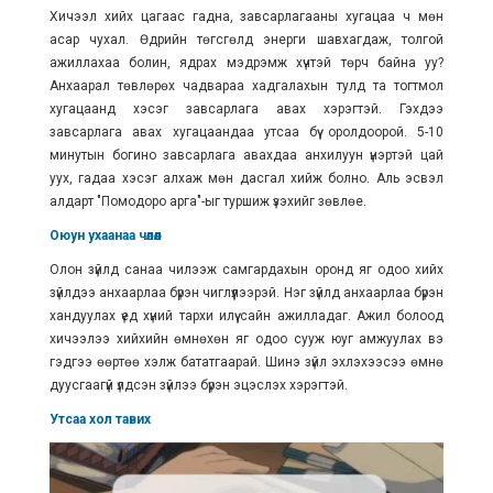
Хичээл хийх цагаас гадна, завсарлагааны хугацаа ч мөн
асар чухал. Өдрийн төгсгөлд энерги шавхагдаж, толгой
ажиллахаа болин, ядрах мэдрэмж хүчтэй төрч байна уу?
Анхаарал төвлөрөх чадвараа хадгалахын тулд та тогтмол
хугацаанд хэсэг завсарлага авах хэрэгтэй. Гэхдээ
завсарлага авах хугацаандаа утсаа бүү оролдоорой. 5-10
минутын богино завсарлага авахдаа анхилуун үнэртэй цай
уух, гадаа хэсэг алхаж мөн дасгал хийж болно. Аль эсвэл
алдарт "Помодоро арга"-ыг туршиж үзэхийг зөвлөе.
Оюун ухаанаа чөлөөл
Олон зүйлд санаа чилээж самгардахын оронд яг одоо хийх
зүйлдээ анхаарлаа бүрэн чиглүүлээрэй. Нэг зүйлд анхаарлаа бүрэн
хандуулах үед хүний тархи илүү сайн ажилладаг. Ажил болоод
хичээлээ хийхийн өмнөхөн яг одоо сууж юуг амжуулах вэ
гэдгээ өөртөө хэлж бататгаарай. Шинэ зүйл эхлэхээсээ өмнө
дуусгаагүй үлдсэн зүйлээ бүрэн эцэслэх хэрэгтэй.
Утсаа хол тавих