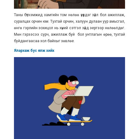
Таны бүтээмжид хамгийн том нөлөө үзүүлдэг зүйл бол ажиллаж,
суралцах орчин юм. Тухтай орчин, халуун дулаан уур амьсгал,
өнгө гэрлийн зохицол нь хүний сэтгэл зүйд эергээр нөлөөлдөг.
Мөн гэрээсээ сурч, ажиллаж буй бол унтлагын өрөө, тухтай
буйдангаасаа хол байхыг зөвлөе.
Ялархаж бус ялж хийх