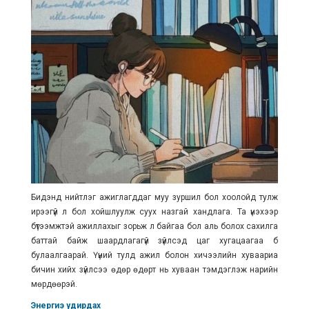
Бидэнд нийтлэг ажиглагддаг муу зуршил бол хоолойд тулж
ирээгүй л бол хойшлуулж суух назгай хандлага. Та үнэхээр
бүтээмжтэй ажиллахыг зорьж л байгаа бол аль болох сахилга
баттай байж шаардлагагүй зүйлсэд цаг хугацаагаа бүү
булаалгаарай. Үүний тулд ажил болон хичээлийн хуваариа
бичин хийх зүйлсээ өдөр өдөрт нь хуваан тэмдэглэж нарийн
мөрдөөрэй.
Энергиэ удирдах