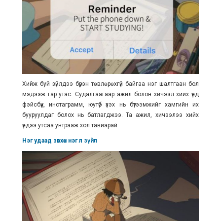
Хийж буй зүйлдээ бүрэн төвлөрөхгүй байгаа нэг шалтгаан бол
мэдээж гар утас. Судалгаагаар ажил болон хичээл хийх үед
фэйсбүүк, инстаграмм, юутүб үзэх нь бүтээмжийг хамгийн их
бууруулдаг болох нь батлагджээ. Та ажил, хичээлээ хийх
үедээ утсаа унтрааж хол тавиарай
Нэг удаад зөвхөн нэг л зүйл