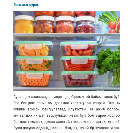
Багцалж сурах
Суралцаж ажиллахдаа илүү их цаг, бүтээмжтэй байхыг хүсэж буй
бол багцлах аргыг амьдралдаа хэрэгжүүлээд үзээрэй. Энэ нь
хувийн зохион байгуулалтад илүү тустай. Та ажил болоон
хичээлдээ их цаг зарцуулахыг хүсэж буй бол өдрөө хоолоо
бэлдэж хөлдөөх, долоо хоногийн хоолны цэс гаргах, хүнсний
бүтээгдэхүүнээ өдөр өдрөөр нь бэлдэх, тухай бүр хувцсаа угаах