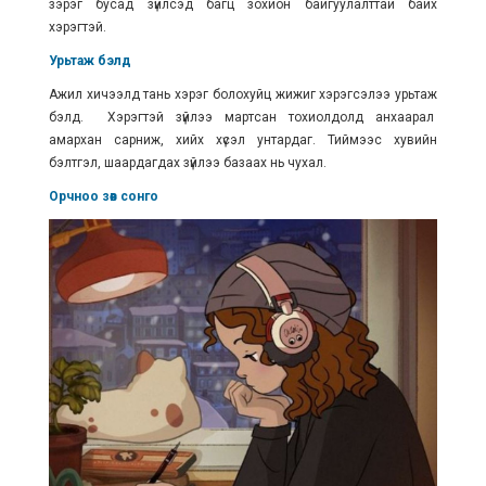
зэрэг бусад зүйлсэд багц зохион байгуулалттай байх
хэрэгтэй.
Урьтаж бэлд
Ажил хичээлд тань хэрэг болохуйц жижиг хэрэгсэлээ урьтаж
бэлд. Хэрэгтэй зүйлээ мартсан тохиолдолд анхаарал
амархан сарниж, хийх хүсэл унтардаг. Тиймээс хувийн
бэлтгэл, шаардагдах зүйлээ базаах нь чухал.
Орчноо зөв сонго