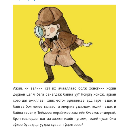
Ажил, хичээлийн хэт их ачааллаас болж хоногийн хорин
дөрвөн цаг ч бага санагдаж байна уу? Нойргүй хонож, арван
хоёр цаг ажиллавч хийх ёстой зүйлийнхээ ард гарч чадахгүй
байгаа бол нөгөө талаас та энергиэ удирдаж төдий чадахгүй
байна гэсэн үг. Тиймээс өөрийнхөө хамгийн бүтээмж өндөртэй,
бүрэн төвлөрдөг цагтаа ажлын ихийг нугалж, төдий чухаг биш
зүйлээ бусад цагуудад хуваан гүйцэтгээрэй.