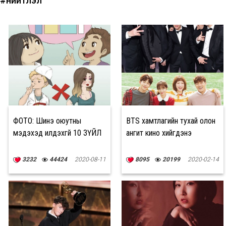
#нийтлэл
ФОТО: Шинэ оюутны
BTS хамтлагийн тухай олон
мэдэхэд илүүдэхгүй 10 ЗҮЙЛ
ангит кино хийгдэнэ
3232
44424
2020-08-11
8095
20199
2020-02-14