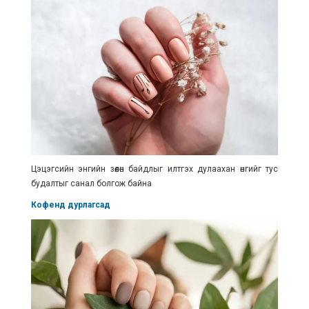
Цэцэгсийн энгийн зөөлөн байдлыг илтгэх дулаахан өнгийг тус
будалтыг санал болгож байна
Кофенд дурлагсад