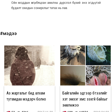
Ойн моддын өнгө, бяцхан амьтны дүрслэл бүхий энэ эгдүүтэй
будалт охидын сонирхлыг татах нь лав.
#мэдээ
Аз жаргалыг бид алхам
Байгалийн эдгээр бүтээлийг
тутамдаа мэдэрч болно
хэт эмзэг хүмүүс үзэхгүй байхыг
зөвлөжээ