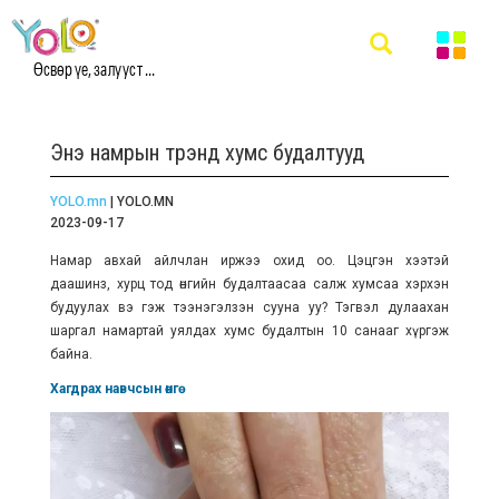
Өсвөр үе, залууст ...
Энэ намрын трэнд хумс будалтууд
YOLO.mn
| YOLO.MN
2023-09-17
Намар авхай айлчлан иржээ охид оо. Цэцгэн хээтэй
даашинз, хурц тод өнгийн будалтаасаа салж хумсаа хэрхэн
будуулах вэ гэж тээнэгэлзэн сууна уу? Тэгвэл дулаахан
шаргал намартай уялдах хумс будалтын 10 санааг хүргэж
байна.
Хагдрах навчсын өнгө