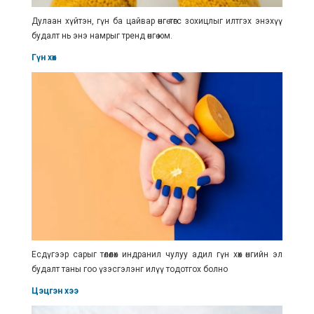
Дулаан хүйтэн, гүн ба цайвар өнгө төгс зохицлыг илтгэх энэхүү
будалт нь энэ намрыг тренд өнгө юм.
Гүн хөх
Есдүгээр сарыг төлөөлөх индранил чулуу адил гүн хөх өнгийн эл
будалт таны гоо үзэсгэлэнг илүү тодотгох болно
Цэцгэн хээ