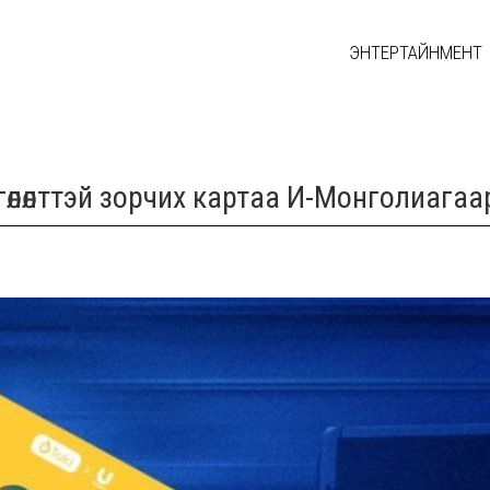
ЭНТЕРТАЙНМЕНТ
гөлөлттэй зорчих картаа И-Монголиага