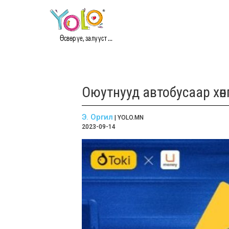
Өсвөр үе, залууст ...
Оюутнууд автобусаар хөн
Э. Оргил
| YOLO.MN
2023-09-14