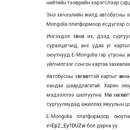
нийтийн тээврийн хэрэгслээр сард 
Энэ хичээлийн жилд автобусны хөн
Mongolia платформоор есдүгээр са
Ингэхдээ зөвхөн их, дээд сург
суралцагчид, анх удаа уг карт
оюутнууд E-Mongolia гар утасны 
үйлчилгээг сонгон картаа захиала
Автобусны хөнгөлөлттэй картыг өм
хандах шаардлагатай. Харин ою
мэдээллээ шалгуулна. Мөн хөнгөлө
сургуулиудад ажиллах явуулын цэ
E-Mongolia платформоор оюут
v=EpZ_Ey1DUZw
бол дарна уу.