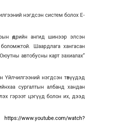
чилгээний нэгдсэн систем болох E-
врын өдрийн ангид шинээр элсэн
 боломжтой. Шаардлага хангасан
“Оюутны автобусны карт захиалах”
ийн Үйлчилгээний нэгдсэн төвүүдэд
ийнхаа сургалтын албанд хандан
глэх гэрээт цэгүүд болон их, дээд
ах
https://www.youtube.com/watch?