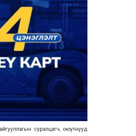
айгууллагын суралцагч, оюутнууд