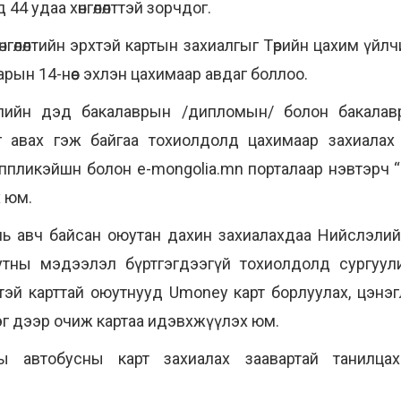
44 удаа хөнгөлөлттэй зорчдог.
гөлөлтийн эрхтэй картын захиалгыг Төрийн цахим үйл
рын 14-нөөс эхлэн цахимаар авдаг боллоо.
уулийн дэд бакалаврын /дипломын/ болон бакала
ыг авах гэж байгаа тохиолдолд цахимаар захиалах
аппликэйшн болон e-mongolia.mn порталаар нэвтэрч 
х юм.
нө нь авч байсан оюутан дахин захиалахдаа Нийслэл
утны мэдээлэл бүртгэгдээгүй тохиолдолд сургуул
лттэй карттай оюутнууд Umoney карт борлуулах, цэнэ
г дээр очиж картаа идэвхжүүлэх юм.
ны автобусны карт захиалах заавартай танилц