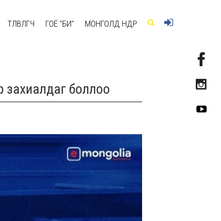
ТӨЛӨВЛӨГЧ
ГОЁ "БИ"
МОНГОЛД ӨНӨӨДӨР
ар захиалдаг боллоо