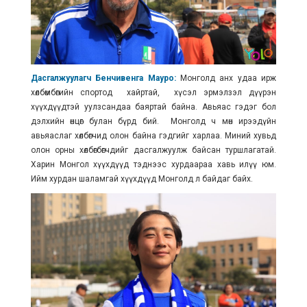
Дасгалжуулагч Бенчивенга Мауро:
Монголд анх удаа ирж
хөлбөмбөгийн спортод хайртай, хүсэл эрмэлзэл дүүрэн
хүүхдүүдтэй уулзсандаа баяртай байна. Авьяас гэдэг бол
дэлхийн өнцөг булан бүрд бий. Монголд ч мөн ирээдүйн
авьяаслаг хөлбөгчид олон байна гэдгийг харлаа. Миний хувьд
олон орны хөлбөгбөгчдийг дасгалжуулж байсан туршлагатай.
Харин Монгол хүүхдүүд тэднээс хурдаараа хавь илүү юм.
Ийм хурдан шаламгай хүүхдүүд Монголд л байдаг байх.