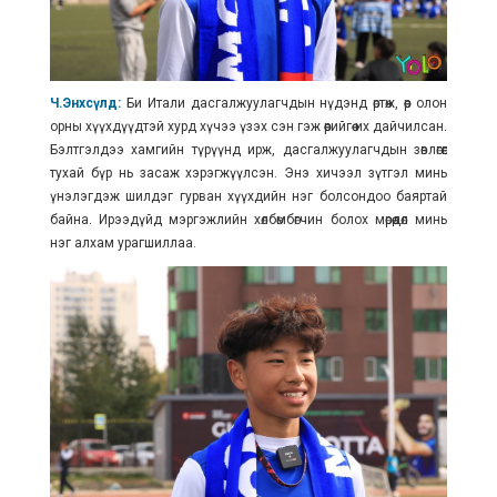
Ч.Энхсүлд:
Би Итали дасгалжуулагчдын нүдэнд өртөж, өөр олон
орны хүүхдүүдтэй хурд хүчээ үзэх сэн гэж өөрийгөө их дайчилсан.
Бэлтгэлдээ хамгийн түрүүнд ирж, дасгалжуулагчдын зөвлөгөөг
тухай бүр нь засаж хэрэгжүүлсэн. Энэ хичээл зүтгэл минь
үнэлэгдэж шилдэг гурван хүүхдийн нэг болсондоо баяртай
байна. Ирээдүйд мэргэжлийн хөлбөмбөгчин болох мөрөөдөл минь
нэг алхам урагшиллаа.