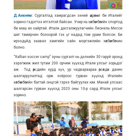
Д.Анхням:
Сургалтад хамрагдсан эхний өдрөөсөө л би Италийг
зорино гэдэгтээ итгэлтэй байсан. Учир нь хөлбөмбөгийн спортод
би маш их хайртай. Итали дасгалжуулагчийн Лионель Месси
шиг тамирчин болоорой гэх үг надад том урам болсон. Би
ирээдүйд заавал хамгийн сайн мэргэжлийн хөлбөмбөгчин
болно.
“Itallian soccer camp” зуны сургалт нь дэлхийн 30 гаруй оронд
хэрэгжиж жил тутам 200 орчим хүүхэд Итали улсыг зорьдог
аж. Тэд өөрсдийн хурд хүч, ур чадвараараа өрсөлдөн дахин
шалгаруулалтад орж хоёроос гурван хүүхэд Италийн
хөлбөмбөгийн багтай онцгой гэрээ байгуулах юм. Манай улсаас
шалгарсан гурван хүүхэд 2023 оны 10-р сард Итали улсыг
зорино.