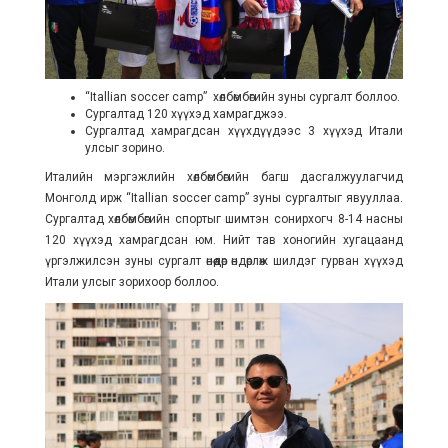
“Itallian soccer camp” хөлбөмбөгийн зуны сургалт боллоо.
Сургалтад 120 хүүхэд хамрагджээ.
Сургалтад хамрагдсан хүүхдүүдээс 3 хүүхэд Итали
улсыг зорино.
Италийн мэргэжлийн хөлбөмбөгийн багш дасгалжуулагчид
Монголд ирж “Itallian soccer camp” зуны сургалтыг явууллаа.
Сургалтад хөлбөмбөгийн спортыг шимтэн сонирхогч 8-14 насны
120 хүүхэд хамрагдсан юм. Нийт тав хоногийн хугацаанд
үргэлжилсэн зуны сургалт өнөөдөр өндөрлөж шилдэг гурван хүүхэд
Итали улсыг зорихоор боллоо.