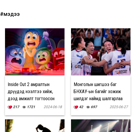
#мэдээ
Inside Out 2 амралтын
Монголын шигшээ баг
өдрүүдэд нээлтээ хийж,
БНХАУ-ын багийг хожиж
дээд амжилт тогтоосон
шилдэг наймд шалгарлаа
байна
217
1721
2024-06-18
42
697
2025-06-27