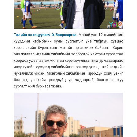
Төслийн зохицуулагч О.Баяржаргал:
Манай улс 12 жилийн өмнө
хүүхдийн хөлбөмбөгийн зуны сургалтыг үнэ төлбөргүй, хувцас
хэрэглэлийн бүрэн хангамжтайгаар зохиож байсан. Харин
энэ жилээс Италийн хөлбөмбөгийн холбоотой хамтран сургалтаа
хоёрдох удаагаа амжилттай хэрэгжүүллээ. Бид ур чадвараас
илүү тухайн хүүхдэд хөлбөмбөгийн спорт хэр үнэ цэнтэй гэдгийг
чухалчилж үзсэн. Монголын хөлбөмбөгийн ирээдүй хойч үеийг
бэлтгэх, дэлхийд өрсөлдөхүйц ур чадвартай болгох энэхүү
сургалт жил бүр хэрэгжинэ.