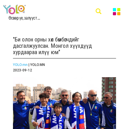
Өсвөр үе, залууст ...
"Би олон орны хөл бөмбөгчдийг
дасгалжуулсан. Монгол хүүхдүүд
хурдаараа илүү юм"
YOLO.mn
| YOLO.MN
2023-09-12