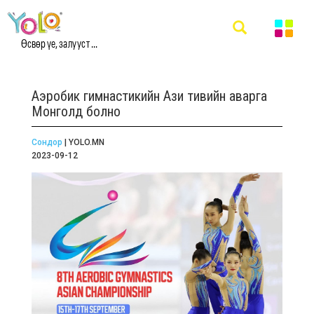
Өсвөр үе, залууст ...
Аэробик гимнастикийн Ази тивийн аварга
Монголд болно
Сондор
| YOLO.MN
2023-09-12