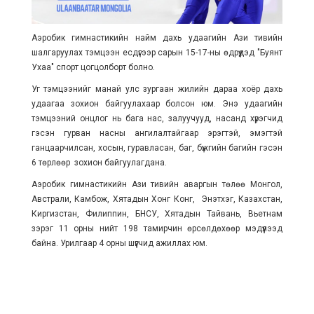
Аэробик гимнастикийн найм дахь удаагийн Ази тивийн
шалгаруулах тэмцээн есдүгээр сарын 15-17-ны өдрүүдэд "Буянт
Ухаа" спорт цогцолборт болно.
Уг тэмцээнийг манай улс зургаан жилийн дараа хоёр дахь
удаагаа зохион байгуулахаар болсон юм. Энэ удаагийн
тэмцээний онцлог нь бага нас, залуучууд, насанд хүрэгчид
гэсэн гурван насны ангилалтайгаар эрэгтэй, эмэгтэй
ганцаарчилсан, хосын, гуравласан, баг, бүжгийн багийн гэсэн
6 төрлөөр зохион байгуулагдана.
Аэробик гимнастикийн Ази тивийн аваргын төлөө Монгол,
Австрали, Камбож, Хятадын Хонг Конг, Энэтхэг, Казахстан,
Киргизстан, Филиппин, БНСУ, Хятадын Тайвань, Вьетнам
зэрэг 11 орны нийт 198 тамирчин өрсөлдөхөөр мэдүүлээд
байна. Урилгаар 4 орны шүүгчид ажиллах юм.