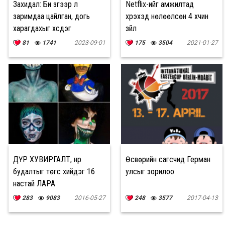
Захидал: Би зүгээр л
Netflix-ийг амжилтад
заримдаа цайлган, догь
хүрэхэд нөлөөлсөн 4 хүчин
харагдахыг хүсдэг
зүйл
81
1741
2023-09-01
175
3504
2021-01-27
ДҮР ХУВИРГАЛТ, нүүр
Өсвөрийн сагсчид Герман
будалтыг төгс хийдэг 16
улсыг зорилоо
настай ЛАРА
283
9083
2016-05-27
248
3577
2017-04-13