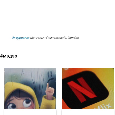
Эх сурвалж:
Монголын Гимнастикийн Холбоо
#мэдээ