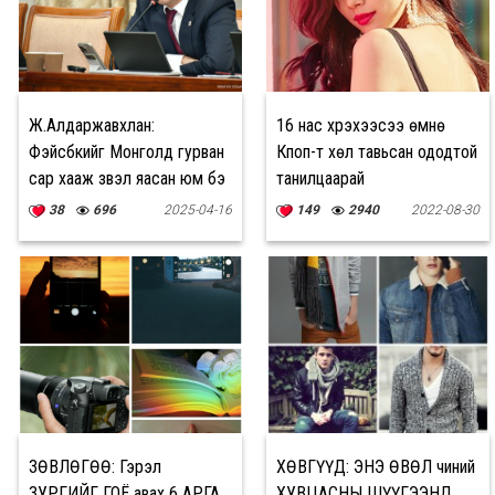
Ж.Алдаржавхлан:
16 нас хүрэхээсээ өмнө
Фэйсбүүкийг Монголд гурван
Кпоп-т хөл тавьсан ододтой
сар хааж үзвэл яасан юм бэ
танилцаарай
38
696
2025-04-16
149
2940
2022-08-30
ЗӨВЛӨГӨӨ: Гэрэл
ХӨВГҮҮД: ЭНЭ ӨВӨЛ чиний
ЗУРГИЙГ ГОЁ авах 6 АРГА
ХУВЦАСНЫ ШҮҮГЭЭНД