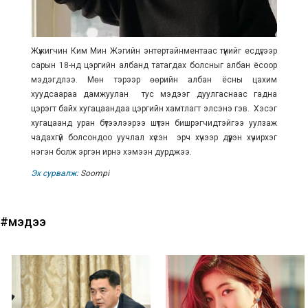
Жүжигчин Ким Мин Жэгийн энтертайнментаас түүнийг есдүгээр
сарын 18-нд цэргийн албанд татагдах болсныг албан ёсоор
мэдэгдлээ. Мөн тэрээр өөрийн албан ёсны цахим
хуудсаараа дамжуулан тус мэдээг дуулгаснаас гадна
цэрэгт байх хугацаандаа цэргийн хамтлагт элсэнэ гэв. Хэсэг
хугацаанд уран бүтээлээрээ шүтэн бишрэгчидтэйгээ уулзаж
чадахгүй болсондоо уучлал хүсэн эрч хүчээр дүүрэн хүчирхэг
нэгэн болж эргэн ирнэ хэмээн дурджээ.
Эх сурвалж:
Soompi
#мэдээ