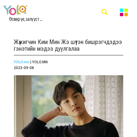
Өсвөр үе, залууст ...
Жүжигчин Ким Мин Жэ шүтэн бишрэгчдэдээ
гэнэтийн мэдээ дуулгалаа
YOLO.mn
| YOLO.MN
2023-09-08