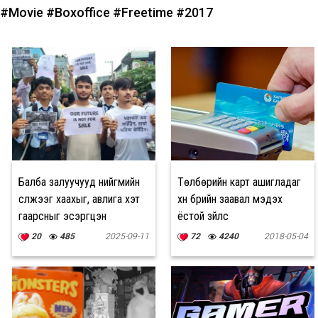
#Movie
#Boxoffice
#Freetime
#2017
Балба залуучууд нийгмийн
Төлбөрийн карт ашигладаг
сүлжээг хаахыг, авлига хэт
хүн бүрийн заавал мэдэх
гаарсныг эсэргүүцэн
ёстой зүйлс
жагсжээ
20
485
2025-09-11
72
4240
2018-05-04