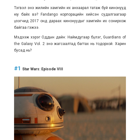
Тэгвэл энэ жилийн хамгийн их анхаарал татаж буй кинонууд
юу байх вэ? Fandango корпорацийн хийсэн судалгаагаар
үзэгчид 2017 онд дараах кинонуудыг хамгийн их сонирхож
байгаа гэжээ.
Мэдээж хэрэг Оддын дайн: Наймдугаар бүлэг, Guardians of
the Galaxy Vol. 2 энэ жагсаалтад багтах нь тодорхой. Харин
бусад нь?
#1
Star Wars: Episode VIII