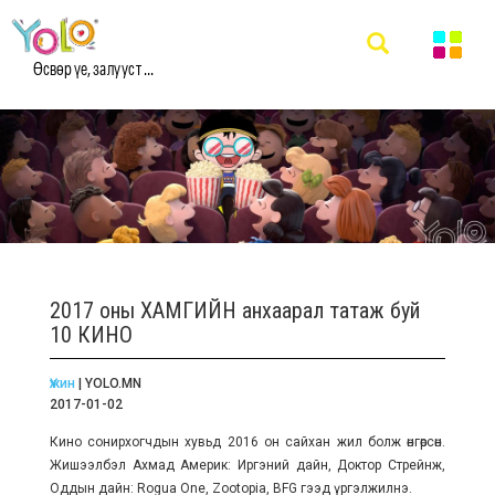
Өсвөр үе, залууст ...
2017 оны ХАМГИЙН анхаарал татаж буй
10 КИНО
Үжин
| YOLO.MN
2017-01-02
Кино сонирхогчдын хувьд 2016 он сайхан жил болж өнгөрсөн.
Жишээлбэл Ахмад Америк: Иргэний дайн, Доктор Стрейнж,
Оддын дайн: Rogua One, Zootopia, BFG гээд үргэлжилнэ.