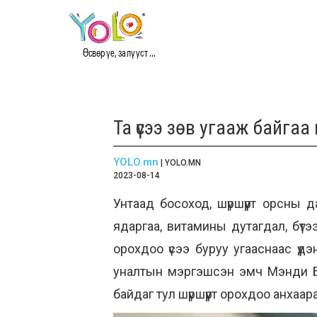
Өсвөр үе, залууст ...
Та үсээ зөв угааж байгаа
YOLO.mn
| YOLO.MN
2023-08-14
Унтаад босоход, шүршүүрт орсны д
ядаргаа, витамины дутагдал, бүтэ
орохдоо үсээ буруу угааснаас үүд
уналтын мэргэшсэн эмч Мэнди Бюч
байдаг тул шүршүүрт орохдоо анхаар