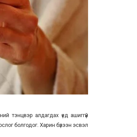
ний тэнцвэр алдагдах үед ашиггүй
тослог болгодог. Харин бүлээн эсвэл