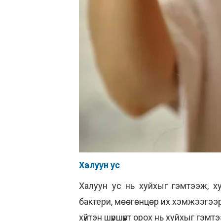
Халуун ус
Халуун ус нь хуйхыг гэмтээж, ху
бактери, мөөгөнцөр их хэмжээгээр ү
хүйтэн шүршүүрт орох нь хуйхыг гэмт