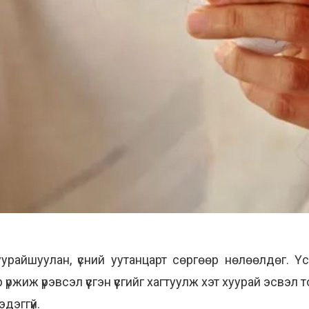
урайшуулан, үсний уутанцарт сөргөөр нөлөөлдөг. Үс
ржиж үрэвсэл үүсгэн үүсгийг хагтуулж хэт хуурай эсвэл 
ээдэггүй.