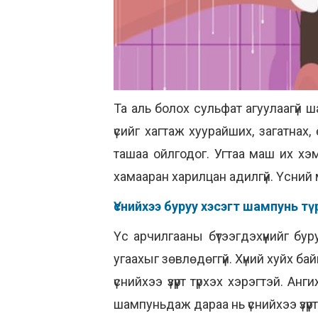
Та аль болох сульфат агуулаагүй
үсийг хагтаж хуурайших, загатна
ташаа ойлгодог. Угтаа маш их хэ
хамааран харилцан адилгүй. Үсний
Үснийхээ буруу хэсэгт шампунь т
Үс арчилгааны бүтээгдэхүүнийг бур
угаахыг зөвлөдөггүй. Хүний хуйх б
үснийхээ үзүүрт түрхэх хэрэгтэй. 
шампуньдаж дараа нь үснийхээ үзүүр