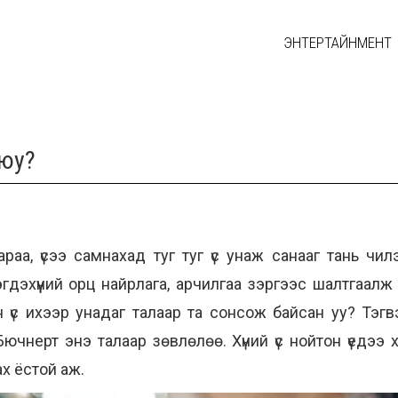
ЭНТЕРТАЙНМЕНТ
 юу?
араа, үсээ самнахад туг туг үс унаж санааг тань ч
эгдэхүүний орц найрлага, арчилгаа зэргээс шалтгаалж 
эн үс ихээр унадаг талаар та сонсож байсан уу? Тэгвэ
нерт энэ талаар зөвлөлөө. Хүний үс нойтон үедээ 
ах ёстой аж.