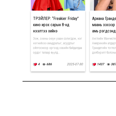
ТРЭЙЛЕР: “Freakier Friday”
Ариана Гранд
кино ирэх сарын 8-нд
маань үзэхээр
нээлтээ хийнэ
амь үрэгдсэнд
нь
Ээж, охины оюун ухаан солигдож, нэг
Английн Манчесте
нэгнийхээ амьдралыг, асуудлыг
Америкийн алдарт
ойлгосноор эргээд хэвийн байдалдаа
Грандегийн тогло
ордог талаар өгүүлд...
дэлбэрэлт болсны 
4
686
2025-07-30
1437
38