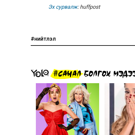
Эх сурвалж
: huffpost
#нийтлэл
#САНАЛ БОЛГОХ МЭДЭ