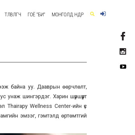
ТӨЛӨВЛӨГЧ
ГОЁ "БИ"
МОНГОЛД ӨНӨӨДӨР
илээж байна уу. Дааврын өөрчлөлт,
ус унаж шингэрдэг. Харин шүршүүрт
л Thairapy Wellness Center-ийн үс
хамгийн эмзэг, гэмтэлд өртөмтгий