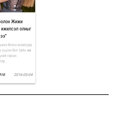
болон Жижи
 ижилсэл олныг
ээ"
ашинз болон аксессуар
а зүүсэн бол Зайн мөн
үхий гарын
ар...
410
2016-05-04