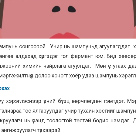
 шампунь сонгоорой. Учир нь шампуньд агуулагддаг 
х, өнгөө алдахад хүргэдэг гол фермент юм. Бид хөөс
мжээний химийн найрлага агуулдаг. Мөн үс угаах дав
 мэргэжилтнүүд долоо хоногт хоёр удаа шампунь хэрэг
үрхэх
уу хэрэглэснээр үсний бүтэц өөрчлөгдөн гэмтдэг. Мэрг
айгалиараа тос ялгаруулдаг учир тухайн хэсгийг шампун
Ангижруулагч нь үсэнд тослогтой төстэй бодис нэмдэг.
т ангижруулагч түрхээрэй.