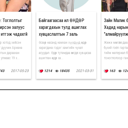
е: Тоглолтыг
Байгаагаасаа илүү ӨНДӨР
Зайн Малик 
 ирсэн залуус
харагдахын тулд ашиглах
Хадид нарын
 итгэж чадахгүй
хувцаслалтын 7 заль
"алмайруулж
р хотод хийсэн
Өсвөр насанд намхан хүүхдүүд өндөр
Жижи мөнгөлөг да
 дуучин Ариана
харагдана гэдэг хамгийн чухал
бүхий гоёл гарта
лтын дараахан
асуудал. Өдөр тутамдаа өмсдөг хувцасаа
тийм материал б
улмаас 19 х...
ашиглан өндөр ха...
тоноглолоор ганг
743
2017-05-23
1214
18435
2021-03-31
163
12